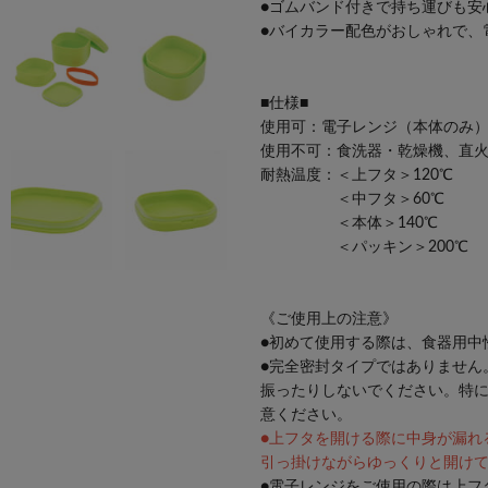
●ゴムバンド付きで持ち運びも安
●バイカラー配色がおしゃれで、
■仕様■
使用可：電子レンジ（本体のみ
使用不可：食洗器・乾燥機、直
耐熱温度：＜上フタ＞120℃
＜中フタ＞60℃
＜本体＞140℃
＜パッキン＞200℃
《ご使用上の注意》
●初めて使用する際は、食器用中
●完全密封タイプではありません
振ったりしないでください。特
意ください。
●上フタを開ける際に中身が漏れ
引っ掛けながらゆっくりと開け
●電子レンジをご使用の際は上フ