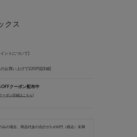
ックス
ポイントについて
]
上のお買い上げで220円)[
詳細
]
％OFFクーポン配布中
[クーポン詳細はこちら]
e商品のみの場合、商品代金の合計が1,650円（税込）未満