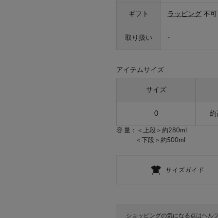
ギフト
ラッピング
不可
取り扱い
-
アイテムサイズ
サイズ
0
約
容 量：＜上段＞約280ml
＜下段＞約500ml
ショッピングの気になる点はヘル