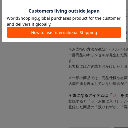
※出荷前に商品不具合が確認された
該当商品をキャンセルさせていただ
※当店では店舗とオンラインショッ
在庫状況により一部商品をキャンセ
在庫をご用意できた商品のみ発送さ
※お支払い方法がd払い・メルペイ
一部商品のキャンセルが発生した際
す。
お客様にはご迷惑をおかけいたしま
※一部の商品では、商品仕様や在庫
店舗在庫を表示していない場合がご
▼気になるアイテムは「
♡
」を
登録すると「♡（お気に入り）」か
登録した商品の「残りわずか」「再