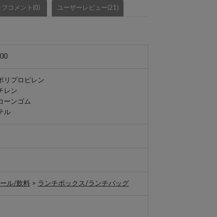
フコメント(0)
ユーザーレビュー(21)
00
ポリプロピレン
チレン
コーンゴム
テル
ール/飲料
>
ランチボックス/ランチバッグ