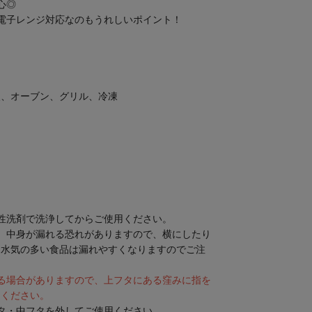
心◎
電子レンジ対応なのもうれしいポイント！
）
火、オーブン、グリル、冷凍
性洗剤で洗浄してからご使用ください。
。中身が漏れる恐れがありますので、横にしたり
に水気の多い食品は漏れやすくなりますのでご注
る場合がありますので、上フタにある窪みに指を
てください。
タ・中フタを外してご使用ください。