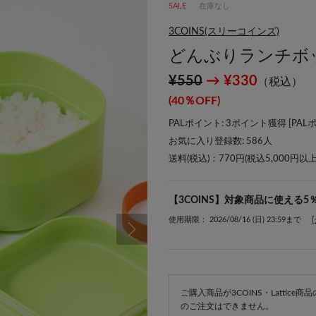
SALE
在庫なし
3COINS(スリーコインズ)
どんぶりランチボ
¥550
→ ¥330
（税込）
(40％OFF)
PALポイント: 3ポイント獲得 [
PAL
お気に入り登録数:
586
人
送料(税込)：770円(税込5,000円以
【3COINS】対象商品に使える5
使用期限： 2026/08/16 (日) 23:59まで
ご購入商品が3COINS・Lattic
のご注文はできません。