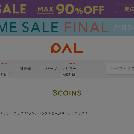
断
身長別
パーソナル
カラー
>
ランチボックス/ランチバッグ
>
どんぶりランチボックス