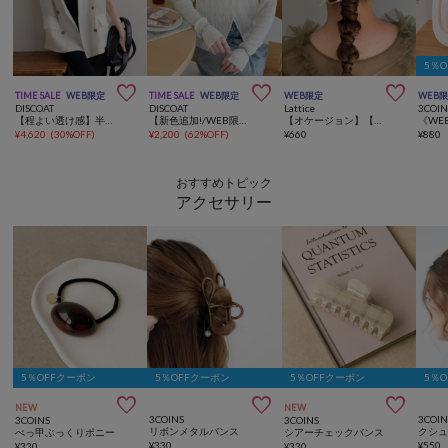
5％



TIME SALE
WEB限定
TIME SALE
WEB限定
WEB限定
WEB
DISCOAT
DISCOAT
Lattice
3COIN
【程よい透け感】半袖シアーテーラードジャケット《WEB限定》
【新色追加!/WEB限定】シアーリブVネックカーディガン
【オケージョン】【WEB限定/人気の為再入荷】パールビジューバレッタ
¥
4,620
(
30%OFF
)
¥
2,200
(
62%OFF
)
¥
660
¥
880
おすすめトピック
アクセサリー
5％OFFクーポン
5％OFFクーポン
5％OFFクーポン
5％



NEW
NEW
3COINS
3COIN
3COINS
3COINS
リボンメタルバンス
べっ甲ぷっくりポニー
シアーチェックバンス
¥
330
¥
550
¥
330
¥
330