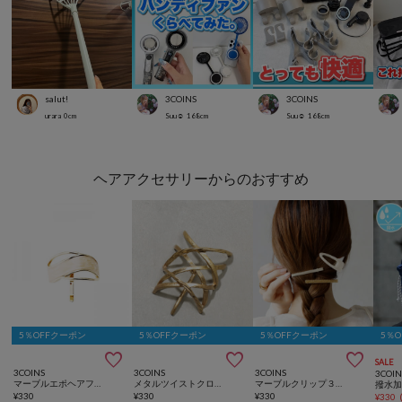
salut!
3COINS
3COINS
urara
0
cm
Suu☺︎
168
cm
Suu☺︎
168
cm
ヘアアクセサリーからのおすすめ
5％OFFクーポン
5％OFFクーポン
5％OFFクーポン
5％



SALE
3COINS
3COINS
3COINS
3COIN
マーブルエポヘアフック
メタルツイストクロスヘアフック
マーブルクリップ３本セット
¥
330
¥
330
¥
330
¥
330