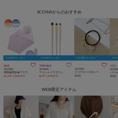
3COINSからのおすすめ
5％OFFクーポン
5％OFFクーポン
5％OFFクーポン
5％



SALE
TIME SALE
NEW
3COINS
3COINS
3COINS
3COIN
クリアビーズポニー
晴雨兼用折傘フラワーチェック
アイシャドウブラシセット／and us
¥
330
¥
2,200
(
20%OFF
)
¥
297
(
10%OFF
)
¥
330
WEB限定アイテム