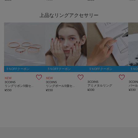
上品なリングアクセサリー
5％OFFクーポン
5％OFFクーポン
5％OFFクーポン
5％



NEW
NEW
3COINS
3COIN
3COINS
3COINS
アミメタルリング
リングリボン5個セット
リングボール5個セット
¥
330
¥
330
¥
550
¥
550