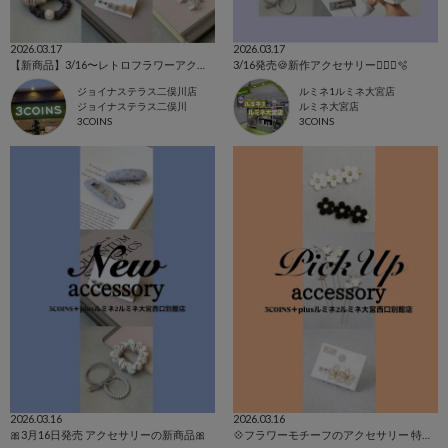
2026.03.17
2026.03.17
【新商品】3/16〜レトロフラワーアクセサリー💎
3/16発売🍪新作アクセサリー💁🏻‍♀️🫧
ジョイナステラス二俣川店
ルミネ1ルミネ大宮店
ジョイナステラス二俣川
ルミネ大宮店
3COINS
3COINS
2026.03.16
2026.03.16
🎀3月16日発売 アクセサリーの新商品🎀
💠フラワーモチーフのアクセサリー 特集💠