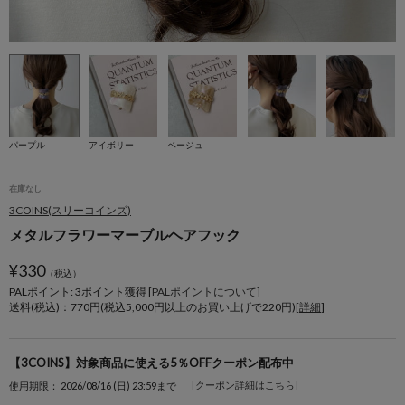
パープル
アイボリー
ベージュ
在庫なし
3COINS(スリーコインズ)
メタルフラワーマーブルヘアフック
¥
330
（税込）
PALポイント: 3
ポイント獲得 [
PALポイントについて
]
送料(税込)：770円(税込5,000円以上のお買い上げで220円)[
詳細
]
【3COINS】対象商品に使える5％OFFクーポン配布中
[クーポン詳細はこちら]
使用期限： 2026/08/16 (日) 23:59まで