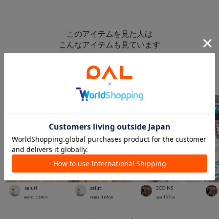
このアイテムを見た人は
こんなアイテムも見ています
スタッフスナップ
＃キッズアイテム
salut!
salut!
3COINS
momo.
164
cm
momo.
164
cm
aya
157
cm