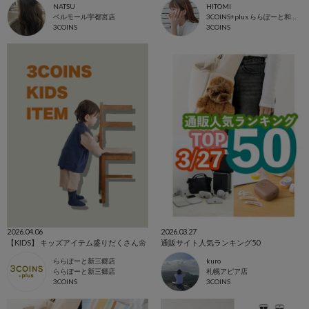
NATSU
HITOMI
ベルモール宇都宮店
3COINS+plus ららぽーと和泉店
3COINS
3COINS
2026.04.06
2026.03.27
【KIDS】 キッズアイテム盛りだくさん🌼
通販サイト人気ランキング50
ららぽーと新三郷店
kuro
ららぽーと新三郷店
札幌アピア店
3COINS
3COINS