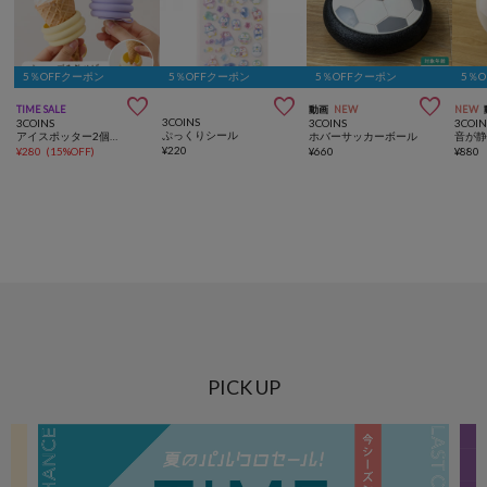
5％OFFクーポン
5％OFFクーポン
5％OFFクーポン
5％



TIME SALE
動画
NEW
NEW
3COINS
3COINS
3COINS
3COIN
ぷっくりシール
アイスポッター2個セット
ホバーサッカーボール
音が
¥
220
¥
280
(
15%OFF
)
¥
660
¥
880
PICK UP