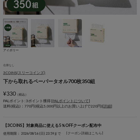
アイボリー
在庫なし
3COINS(スリーコインズ)
下から取れるペーパータオル700枚350組
¥
330
（税込）
PALポイント: 3
ポイント獲得 [
PALポイントについて
]
送料(税込)：770円(税込5,000円以上のお買い上げで220円)[
詳細
]
【3COINS】対象商品に使える5％OFFクーポン配布中
[クーポン詳細はこちら]
使用期限： 2026/08/16 (日) 23:59まで