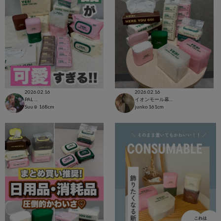
2026.02.16
2026.02.16
PAL CLOSET店
イオンモール幕張新都心店
Suu☺︎
168cm
junko
161cm