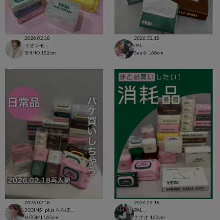
2026.02.18
2026.02.18
イオンモール太田店
PAL CLOSET店
SHIHO
152cm
Suu☺︎
168cm
2026.02.18
2026.02.18
3COINS+plus ららぽーと和泉店
PAL CLOSET店
HITOMI
165cm
ナナオ
163cm