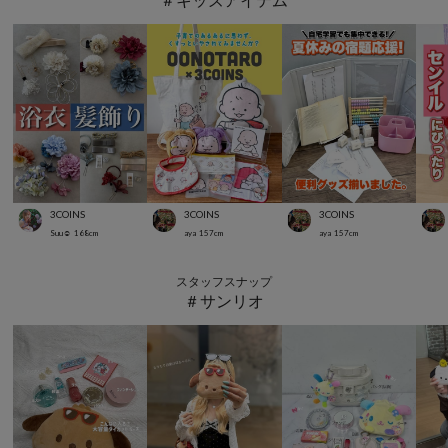
3COINS
3COINS
3COINS
Suu☺︎
168
cm
aya
157
cm
aya
157
cm
スタッフスナップ
＃サンリオ