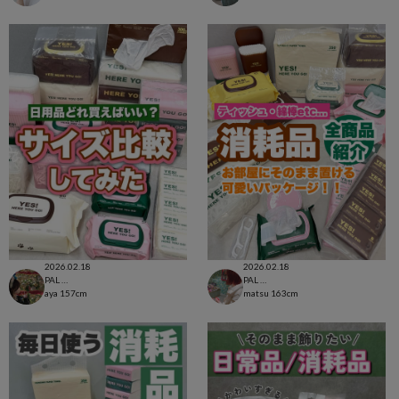
2026.02.18
2026.02.18
PAL CLOSET店
PAL CLOSET店
aya
157cm
matsu
163cm