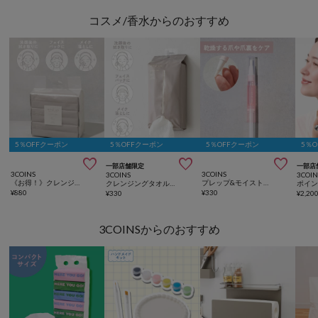
コスメ/香水からのおすすめ
5％OFFクーポン
5％OFFクーポン
5％OFFクーポン
5％



一部店舗限定
一部店
3COINS
3COINS
3COINS
3COIN
《お得！》クレンジングタオル3個セット／and us
プレップ&モイストトナー／and us
クレンジングタオル／and us
¥
880
¥
330
¥
330
¥
2,20
3COINSからのおすすめ