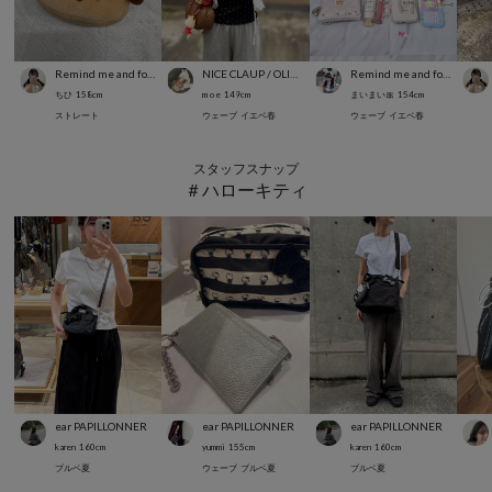
Remind me and forever
NICE CLAUP / OLIVE des OLIVE OUTLET
Remind me and forever
ちひ
158
cm
m o e
149
cm
まいまい🎀
154
cm
ストレート
ウェーブ
イエベ春
ウェーブ
イエベ春
スタッフスナップ
＃ハローキティ
ear PAPILLONNER
ear PAPILLONNER
ear PAPILLONNER
karen
160
cm
yummi
155
cm
karen
160
cm
ブルベ夏
ウェーブ
ブルベ夏
ブルベ夏