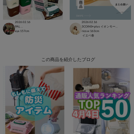
2026.02.16
2026.02.16
PAL CLOSET店
3COINS+plus イオンモール日吉津店
aya
157cm
rico.w
163cm
イエベ春
この商品を紹介したブログ