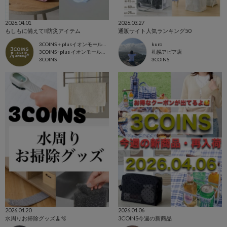
2026.04.01
2026.03.27
もしもに備えて‼️防災アイテム
通販サイト人気ランキング50
3COINS＋plusイオンモール北戸田店
kuro
3COINS+plus イオンモール北戸田店
札幌アピア店
3COINS
3COINS
2026.04.20
2026.04.06
水周りお掃除グッズ🧹🫧
3COINS今週の新商品