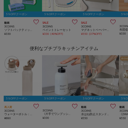
5％OFFクーポン
5％OFFクーポン
5％OFFクーポン
5％



動画
SALE
SALE
3COIN
3COINS
3COINS
3COINS
ソフトパックティッシュコンパクトサイズ6個セット（150組）
ペイントトレーセット
マグネットペーパーホルダー
¥
330
¥
330
¥
330
(
40%OFF
)
¥
550
(
37%OFF
)
便利なプチプラキッチンアイテム
5％OFFクーポン
5％OFFクーポン
5％OFFクーポン
5％



再入荷
動画
動画
3COINS
3COINS
3COINS
3COIN
《片手でワンプッシュ！》食器洗剤ボトル：400ml
ウォーターボトル：800ml／KITINTO
水はね防止スタンド／KITINTO
¥
330
¥
880
¥
550
¥
550