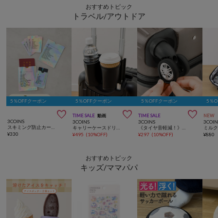
おすすめトピック
トラベル/アウトドア
5％OFFクーポン
5％OFFクーポン
5％OFFクーポン
5％



TIME SALE
動画
TIME SALE
NEW
3COINS
3COINS
3COINS
3COIN
スキミング防止カードパスポートケースセット
キャリーケースドリンクホルダー
《タイヤ音軽減！》キャスターカバー9個セット
¥
330
¥
495
(
10%OFF
)
¥
297
(
10%OFF
)
¥
880
おすすめトピック
キッズ/ママパパ