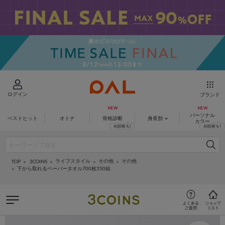
ログイン
ブランド
パーソナル
ベストヒット
オトナ
骨格診断
身長別
カラー
ライフスタイル
その他
その他
3COINS
TOP
下から取れるペーパータオル700枚350組