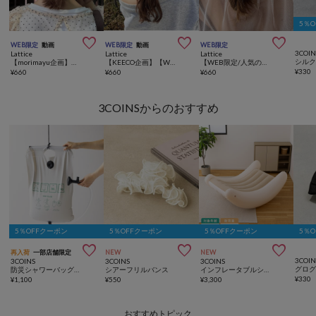
5％



WEB限定
動画
WEB限定
動画
WEB限定
3COIN
Lattice
Lattice
Lattice
シル
【morimayu企画】【WEB限定】リボンシュシュ
【KEECO企画】【WEB限定/人気の為再入荷】パイピングリボンバナナクリップ
【WEB限定/人気の為再入荷】【オケージョン】パールヘアゴム
¥
330
¥
660
¥
660
¥
660
3COINSからのおすすめ
5％OFFクーポン
5％OFFクーポン
5％OFFクーポン
5％



再入荷
一部店舗限定
NEW
NEW
3COIN
3COINS
3COINS
3COINS
防災シャワーバッグ：20L／SOBANI
シアーフリルバンス
インフレータブルシーソーチェア
¥
330
¥
1,100
¥
550
¥
3,300
おすすめトピック