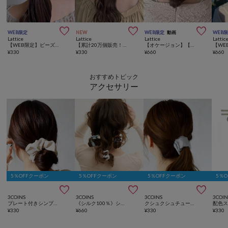



WEB限定
NEW
WEB限定
動画
WEB
Lattice
Lattice
Lattice
Lattic
【WEB限定】ビーズヘアゴム
【累計20万個販売！】【人気の為再入荷】ラメベロアシュシュ
【オケージョン】【WEB限定/人気の為再入荷】パールリボンバレッタ
¥
330
¥
330
¥
660
¥
660
おすすめトピック
アクセサリー
5％OFFクーポン
5％OFFクーポン
5％OFFクーポン
5％



3COINS
3COINS
3COINS
3COIN
プレート付きシンプルシュシュ
《シルク100％》シルクポニー3個セット
クシュクシュチュールロールカフ
¥
330
¥
660
¥
330
¥
330