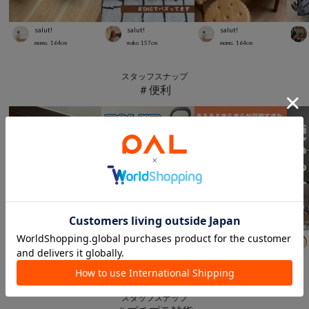
salut!
salut!
salut!
momo.
164
cm
mako
157
cm
momo.
164
cm
スタッフスナップ
＃便利
salut!
3COINS
3COINS
urara
0
cm
Suu☺︎
168
cm
Suu☺︎
168
cm
スタッフスナップ