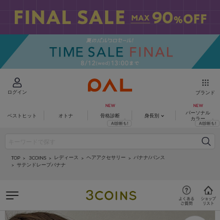
ログイン
ブランド
パーソナル
ベストヒット
オトナ
骨格診断
身長別
カラー
レディース
ヘアアクセサリー
バナナ/バンス
3COINS
TOP
サテンドレープバナナ