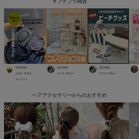
＃プチプラ雑貨
3COINS
3COINS
3COINS
おぎむ
158
cm
ナナオ
163
cm
ナナオ
163
cm
ストレート
ヘアアクセサリーからのおすすめ