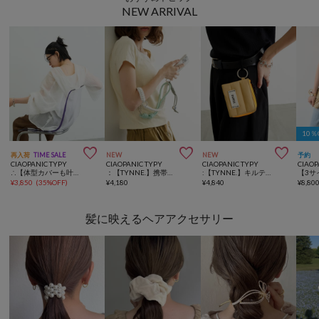
NEW ARRIVAL
10



再入荷
TIME SALE
NEW
NEW
予約
CIAOPANIC TYPY
CIAOPANIC TYPY
CIAOPANIC TYPY
CIAOP
∴【体型カバーも叶う】シアーフーディーブラウス
：【TYNNE.】携帯ショルダー/ボトルホルダーマルチウェイショルダーストラップ
:【TYNNE.】キルティングフラグメントポーチ
¥
3,850
(
35%OFF
)
¥
4,180
¥
4,840
¥
8,80
髪に映えるヘアアクセサリー