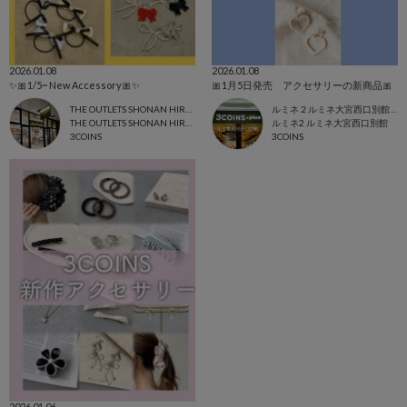
2026.01.08
2026.01.08
✨🎀1/5~ New Accessory🎀✨
🎀1月5日発売 アクセサリーの新商品🎀
THE OUTLETS SHONAN HIRATSUKA店
ルミネ２ルミネ大宮西口別館店
THE OUTLETS SHONAN HIRATSUKA
ルミネ2 ルミネ大宮西口別館
3COINS
3COINS
2026.01.06