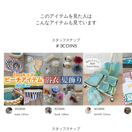
このアイテムを見た人は
こんなアイテムも見ています
スタッフスナップ
＃3COINS
3COINS
3COINS
3COINS
matsu
163
cm
Suu☺︎
168
cm
SHIHO
152
cm
スタッフスナップ