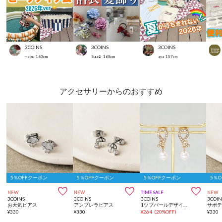
3COINS
3COINS
3COINS
matsu
163
cm
Suu☺︎
168
cm
aya
157
cm
アクセサリーからのおすすめ
5％OFFクーポン
5％OFFクーポン
5％OFFクーポン
5％



NEW
NEW
TIME SALE
NEW
3COINS
3COINS
3COINS
3COIN
お天気ピアス
アンブレラピアス
1ツブパールデザインピアス
サボ
¥
330
¥
330
¥
264
(
20%OFF
)
¥
330