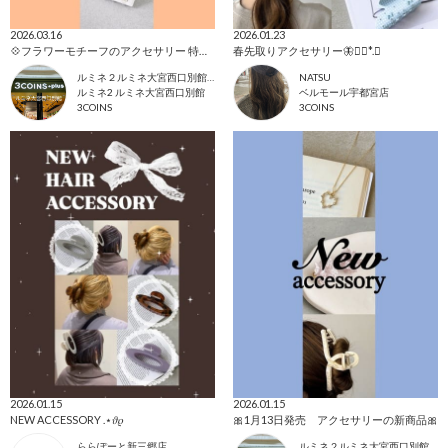
2026.03.16
2026.01.23
💠フラワーモチーフのアクセサリー 特集💠
春先取りアクセサリー🦋︎❁⃘*.ﾟ
ルミネ２ルミネ大宮西口別館店
NATSU
ルミネ2 ルミネ大宮西口別館
ベルモール宇都宮店
3COINS
3COINS
2026.01.15
2026.01.15
NEW ACCESSORY .⋆𝜗𝜚
🎀1月13日発売 アクセサリーの新商品🎀
ららぽーと新三郷店
ルミネ２ルミネ大宮西口別館店