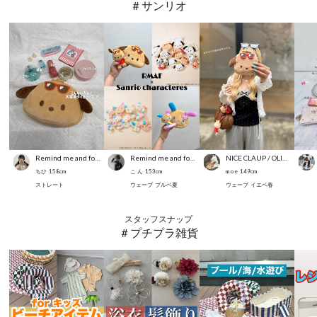
＃サンリオ
Remind me and forever
Remind me and forever
NICE CLAUP / OLIVE des OLIVE OUTLET
ちひ
158
cm
こ ん
153
cm
m o e
149
cm
ストレート
ウェーブ
ブルベ夏
ウェーブ
イエベ春
スタッフスナップ
＃プチプラ雑貨