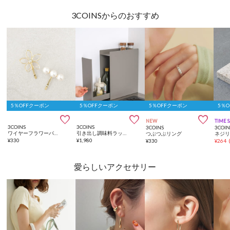
3COINSからのおすすめ
5％OFFクーポン
5％OFFクーポン
5％OFFクーポン
5％



NEW
TIME 
3COINS
3COINS
3COINS
3COIN
ワイヤーフラワーパールヘアフック2個セット
引き出し調味料ラック／KITINTO
つぶつぶリング
ネジ
¥
330
¥
1,980
¥
330
¥
264
愛らしいアクセサリー