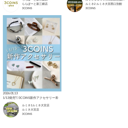
ららぽーと新三郷店
ルミネ2 ルミネ大宮西口別館
3COINS
3COINS
2026.01.13
1/13発売💘3COINS新作アクセサリー🦋
ルミネ1ルミネ大宮店
ルミネ大宮店
3COINS