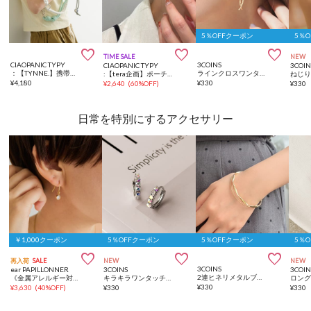
5％OFFクーポン
5％



TIME SALE
NEW
CIAOPANIC TYPY
3COINS
CIAOPANIC TYPY
3COIN
：【TYNNE.】携帯ショルダー/ボトルホルダーマルチウェイショルダーストラップ
ラインクロスワンタッチピアス
:【tera企画】ポーチ付きピアス＋イヤカフセット
ねじ
¥
4,180
¥
330
¥
2,640
(
60%OFF
)
¥
330
日常を特別にするアクセサリー
￥1,000クーポン
5％OFFクーポン
5％OFFクーポン
5％



再入荷
SALE
NEW
NEW
3COINS
ear PAPILLONNER
3COINS
3COIN
2連ヒネリメタルブレス
《金属アレルギー対応/ステンレス》クリスタルピアス
キラキラワンタッチピアス
ロン
¥
330
¥
3,630
(
40%OFF
)
¥
330
¥
330