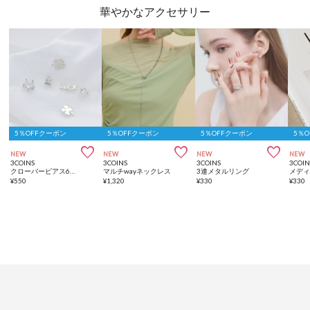
華やかなアクセサリー
5％OFFクーポン
5％OFFクーポン
5％OFFクーポン
5％



NEW
NEW
NEW
NEW
3COINS
3COINS
3COINS
3COIN
クローバーピアス6個セット
マルチwayネックレス
3連メタルリング
メデ
¥
550
¥
1,320
¥
330
¥
330