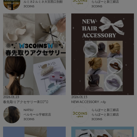
ルミネ2 ルミネ大宮西口別館
ららぽーと新三郷店
3COINS
3COINS
2026.01.23
2026.01.15
春先取りアクセサリー🦋︎❁⃘*.ﾟ
NEW ACCESSORY .⋆𝜗𝜚
NATSU
ららぽーと新三郷店
ベルモール宇都宮店
ららぽーと新三郷店
3COINS
3COINS