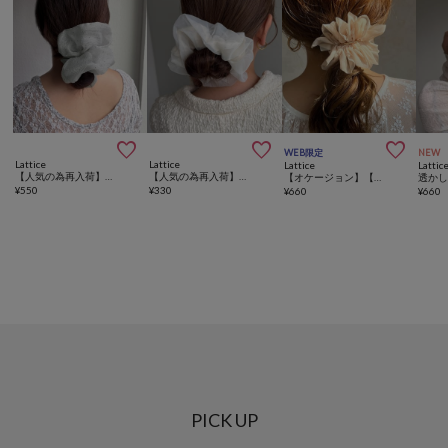



WEB限定
NEW
Lattice
Lattice
Lattice
Lattic
【人気の為再入荷】シアーストーンシュシュ
【人気の為再入荷】ストーンシアーシュシュ
【オケージョン】【WEB限定】シフォンバレッタ
¥
550
¥
330
¥
660
¥
660
PICK UP