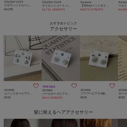
COLONY 2139
COLONY 2139
Kastane
Kasta
ナロウハンドルバッグ2
ナイロンショートハンドバッグ
【500mlペットボトル収納可】ワンハンドル2WAYバッグ
ベル
¥
4,290
¥
1,716
(
40%OFF
)
¥
4,074
(
37%OFF
)
¥
4,40
おすすめトピック
アクセサリー



TIME SALE
3COINS
3COINS
3COIN
3COINS
ムーンスターピアス6個セット
フラワーピアス4個セット
ホー
パールローズピアス4個セット
¥
550
¥
330
¥
330
¥
264
(
20%OFF
)
髪に映えるヘアアクセサリー