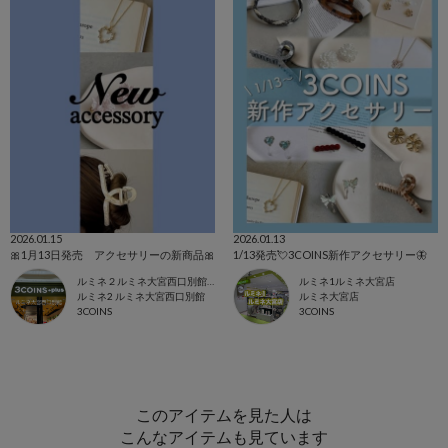
2026.01.15
2026.01.13
🎀1月13日発売 アクセサリーの新商品🎀
1/13発売💘3COINS新作アクセサリー🦋
ルミネ２ルミネ大宮西口別館店
ルミネ1ルミネ大宮店
ルミネ2 ルミネ大宮西口別館
ルミネ大宮店
3COINS
3COINS
このアイテムを見た人は
こんなアイテムも見ています