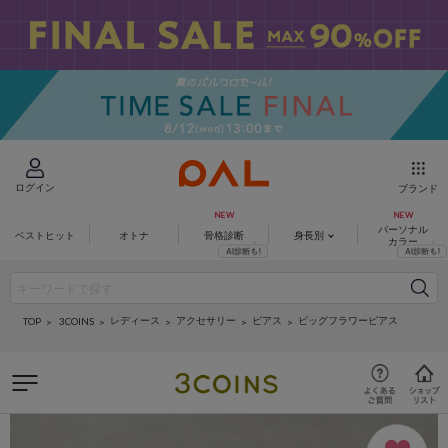
ログイン
ブランド
パーソナル
ベストヒット
オトナ
骨格診断
身長別
カラー
レディース
アクセサリー
ピアス
ビッグフラワーピアス
3COINS
TOP