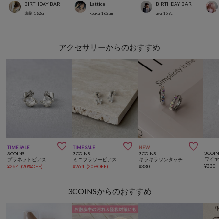
BIRTHDAY BAR
Lattice
BIRTHDAY BAR
遠藤
162
cm
kouka
162
cm
aya
159
cm
アクセサリーからのおすすめ



TIME SALE
TIME SALE
NEW
3COIN
3COINS
3COINS
3COINS
プラネットピアス
ミニフラワーピアス
キラキラワンタッチピアス
¥
330
¥
264
(
20%OFF
)
¥
264
(
20%OFF
)
¥
330
3COINSからのおすすめ