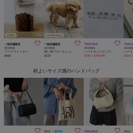



一部店舗限定
一部店舗限定
TIME SALE
TIME 
3COINS
3COINS
3COINS
3COIN
フードストッカー
使い捨てロールシューズ：5cm幅
ハートキュービックピアス6個SET
¥
880
¥
330
¥
297
(
10%OFF
)
¥
264
程よいサイズ感のハンドバッグ



SALE
一部予約
TIME SALE
SALE