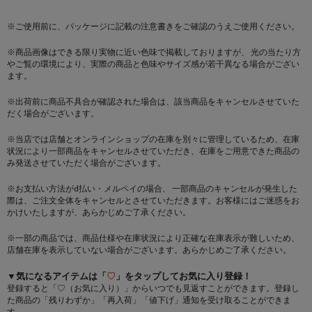
※ご使用前に、パッケージに記載の注意書きをご確認のうえご使用ください。
※商品画像はできる限り実物に近い色味で掲載しておりますが、 光の当たり方
やご覧の環境により、実際の商品と色味やサイズ感が若干異なる場合がござい
ます。
※出荷前に商品不具合が確認された場合は、該当商品をキャンセルさせていた
だく場合がございます。
※当店では店舗とオンラインショップの在庫を別々に管理しているため、在庫
状況により一部商品をキャンセルさせていただき、在庫をご用意できた商品の
み発送させていただく場合がございます。
※お支払い方法がd払い・メルペイの場合、 一部商品のキャンセルが発生した
際は、ご注文全体をキャンセルとさせていただきます。お客様にはご迷惑をお
かけいたしますが、あらかじめご了承ください。
※一部の商品では、商品仕様や在庫状況により正確な在庫表示が難しいため、
店舗在庫を表示していない場合がございます。あらかじめご了承ください。
▼気になるアイテムは「
♡
」をタップしてお気に入り登録！
登録すると「♡（お気に入り）」からいつでも見返すことができます。登録し
た商品の「残りわずか」「再入荷」「値下げ」通知を受け取ることができま
す。