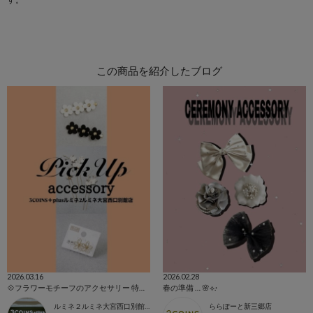
この商品を紹介したブログ
2026.03.16
2026.02.28
💠フラワーモチーフのアクセサリー 特集💠
春の準備 … 🌸⟡.·
ルミネ２ルミネ大宮西口別館店
ららぽーと新三郷店