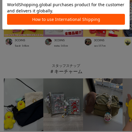
3COINS
3COINS
3COINS
Suu☺︎
168
cm
matsu
163
cm
aya
157
cm
スタッフスナップ
＃キーチャーム