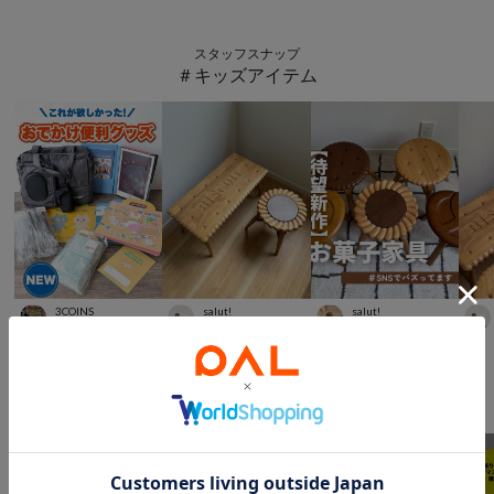
スタッフスナップ
＃キッズアイテム
3COINS
salut!
salut!
aya
157
cm
momo.
164
cm
mako
157
cm
スタッフスナップ
＃プチプラ雑貨