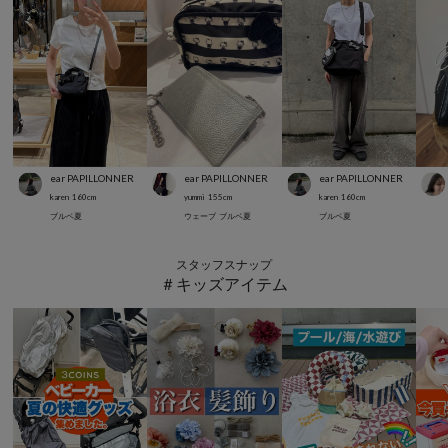
ear PAPILLONNER
ear PAPILLONNER
ear PAPILLONNER
karen
160
cm
yummi
155
cm
karen
160
cm
ブルベ夏
ウェーブ
ブルベ夏
ブルベ夏
スタッフスナップ
＃キッズアイテム