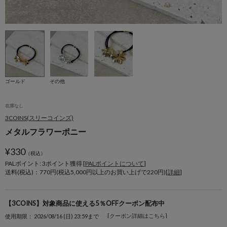
ゴールド
その他
在庫なし
3COINS(スリーコインズ)
メタルフラワーポニー
¥
330
（税込）
PALポイント: 3
ポイント獲得 [
PALポイントについて
]
送料(税込)：770円(税込5,000円以上のお買い上げで220円)[
詳細
]
【3COINS】対象商品に使える5％OFFクーポン配布中
[クーポン詳細はこちら]
使用期限： 2026/08/16 (日) 23:59まで