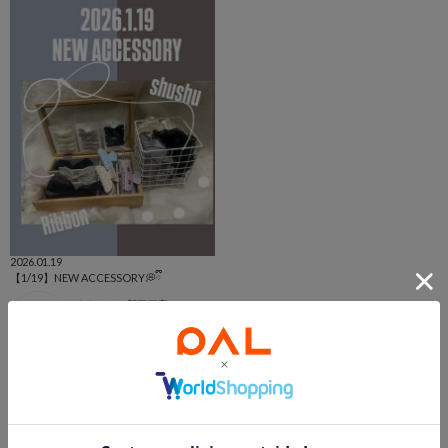
2026.01.19
【1/19】NEW ACCESSORY💭ྀི
ららぽーと新三郷店
ららぽーと新三郷店
3COINS
このアイテムを見た人は