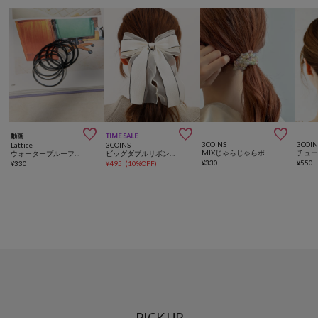



動画
TIME SALE
3COINS
3COIN
Lattice
3COINS
MIXじゃらじゃらポニー
ウォータープルーフゴム(8P)
ビッグダブルリボンポニー
¥
330
¥
550
¥
330
¥
495
(
10%OFF
)
PICK UP