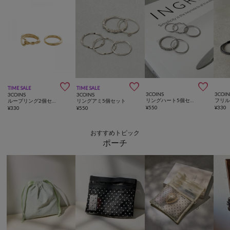



TIME SALE
TIME SALE
3COINS
3COIN
3COINS
3COINS
リングハート5個セット
ループリング2個セット
リングアミ5個セット
¥
550
¥
330
¥
330
¥
550
おすすめトピック
ポーチ