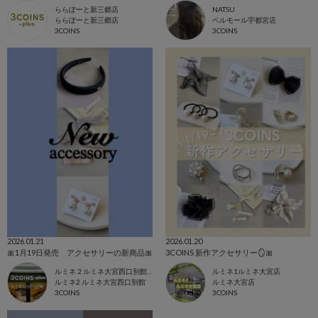
ららぽーと新三郷店
NATSU
ららぽーと新三郷店
ベルモール宇都宮店
3COINS
3COINS
2026.01.21
2026.01.20
🎀1月19日発売 アクセサリーの新商品🎀
3COINS 新作アクセサリー🪞🎀
ルミネ２ルミネ大宮西口別館店
ルミネ1ルミネ大宮店
ルミネ2 ルミネ大宮西口別館
ルミネ大宮店
3COINS
3COINS