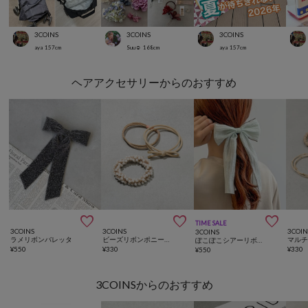
3COINS
3COINS
3COINS
aya
157
cm
Suu☺︎
168
cm
aya
157
cm
ヘアアクセサリーからのおすすめ



TIME SALE
3COINS
3COINS
3COIN
3COINS
ラメリボンバレッタ
ビーズリボンポニー3個セット
ぽこぽこシアーリボンポニー
¥
550
¥
330
¥
330
¥
550
3COINSからのおすすめ