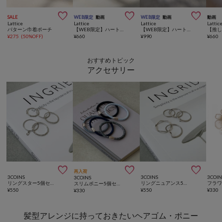



SALE
WEB限定
動画
WEB限定
動画
動画
Lattice
Lattice
Lattice
Lattic
パターン巾着ポーチ
【WEB限定】ハートメッシュバッグインバッグ(横型)
【WEB限定】ハートメッシュバッグインバッグ
¥
275
(
50%OFF
)
¥
660
¥
990
¥
660
おすすめトピック
アクセサリー



再入荷
3COINS
3COINS
3COIN
3COINS
リングスター5個セット
リングニュアンス5個セット
スリムポニー5個セット
¥
550
¥
550
¥
330
¥
330
髪型アレンジに持っておきたいヘアゴム・ポニー