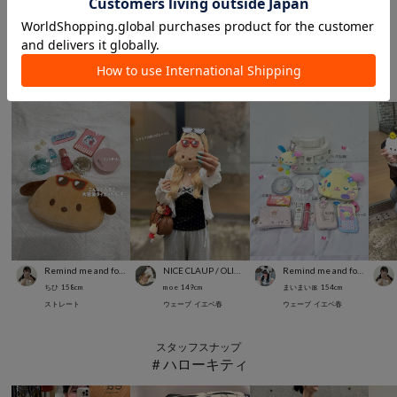
こんなアイテムも見ています
スタッフスナップ
＃サンリオ
Remind me and forever
NICE CLAUP / OLIVE des OLIVE OUTLET
Remind me and forever
ちひ
158
cm
m o e
149
cm
まいまい🎀
154
cm
ストレート
ウェーブ
イエベ春
ウェーブ
イエベ春
スタッフスナップ
＃ハローキティ