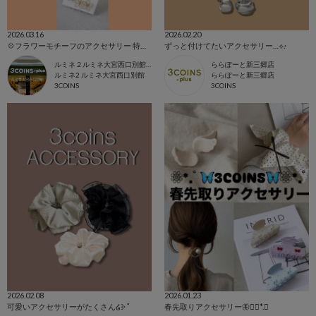
2026.03.16
2026.02.20
💠フラワーモチーフのアクセサリー 特集💠
ずっと付けてたいアクセサリー…⟡.·
ルミネ２ルミネ大宮西口別館店
ららぽーと新三郷店
ルミネ2 ルミネ大宮西口別館
ららぽーと新三郷店
3COINS
3COINS
2026.02.08
2026.01.23
可愛いアクセサリーがたくさん໒꒱· ﾟ
春先取りアクセサリー🦋︎❁⃘*.ﾟ