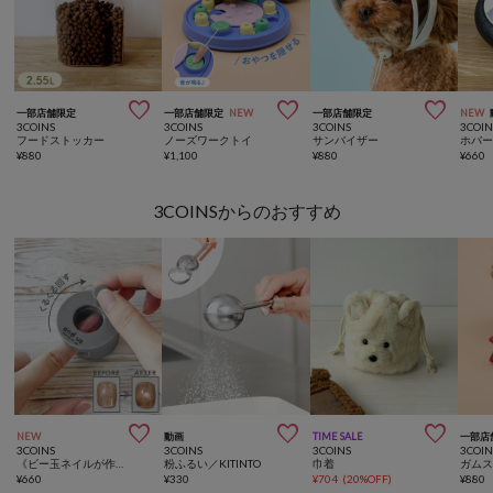



一部店舗限定
一部店舗限定
NEW
一部店舗限定
NEW
3COINS
3COINS
3COINS
3COIN
フードストッカー
ノーズワークトイ
サンバイザー
ホバ
¥
880
¥
1,100
¥
880
¥
660
3COINSからのおすすめ



NEW
動画
TIME SALE
一部店
3COINS
3COINS
3COINS
3COIN
《ビー玉ネイルが作れる》マグネイルメーカー／and us
粉ふるい／KITINTO
巾着
ガム
¥
660
¥
330
¥
704
(
20%OFF
)
¥
880