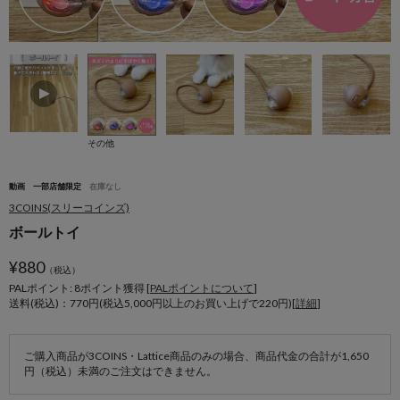
その他
動画
一部店舗限定
在庫なし
3COINS(スリーコインズ)
ボールトイ
¥
880
（税込）
PALポイント: 8
ポイント獲得 [
PALポイントについて
]
送料(税込)：770円(税込5,000円以上のお買い上げで220円)[
詳細
]
ご購入商品が3COINS・Lattice商品のみの場合、商品代金の合計が1,650
円（税込）未満のご注文はできません。