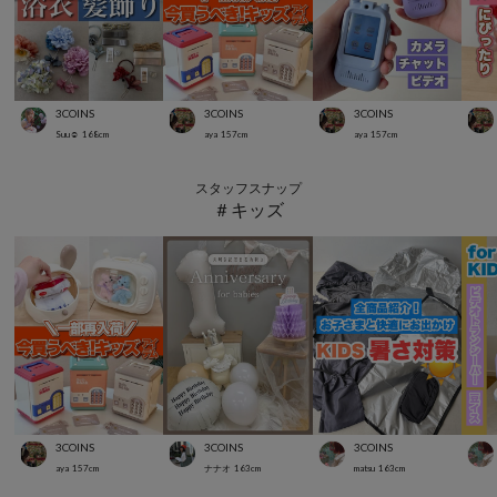
3COINS
3COINS
3COINS
Suu☺︎
168
cm
aya
157
cm
aya
157
cm
スタッフスナップ
＃キッズ
3COINS
3COINS
3COINS
aya
157
cm
ナナオ
163
cm
matsu
163
cm