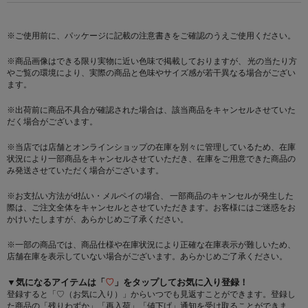
※ご使用前に、パッケージに記載の注意書きをご確認のうえご使用ください。
※商品画像はできる限り実物に近い色味で掲載しておりますが、 光の当たり方
やご覧の環境により、実際の商品と色味やサイズ感が若干異なる場合がござい
ます。
※出荷前に商品不具合が確認された場合は、該当商品をキャンセルさせていた
だく場合がございます。
※当店では店舗とオンラインショップの在庫を別々に管理しているため、在庫
状況により一部商品をキャンセルさせていただき、在庫をご用意できた商品の
み発送させていただく場合がございます。
※お支払い方法がd払い・メルペイの場合、 一部商品のキャンセルが発生した
際は、ご注文全体をキャンセルとさせていただきます。お客様にはご迷惑をお
かけいたしますが、あらかじめご了承ください。
※一部の商品では、商品仕様や在庫状況により正確な在庫表示が難しいため、
店舗在庫を表示していない場合がございます。あらかじめご了承ください。
▼気になるアイテムは「
♡
」をタップしてお気に入り登録！
登録すると「♡（お気に入り）」からいつでも見返すことができます。登録し
た商品の「残りわずか」「再入荷」「値下げ」通知を受け取ることができま