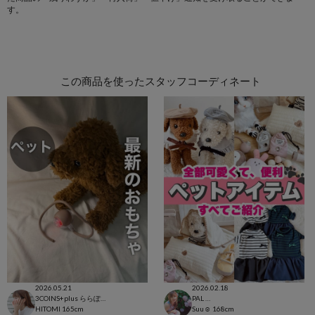
す。
この商品を使ったスタッフコーディネート
2026.05.21
2026.02.18
3COINS+plus ららぽーと和泉店
PAL CLOSET店
HITOMI
165cm
Suu☺︎
168cm