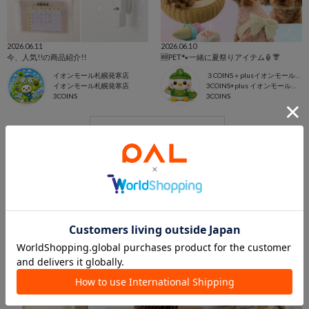
2026.06.11
2026.06.10
今、人気!!の商品紹介!!
🆕PET🐾一緒に夏祭りアイテム🏮👘
イオンモール札幌発寒店
３COINS＋plusイオンモール上尾
イオンモール札幌発寒店
3COINS+plus イオンモール上尾店
3COINS
3COINS