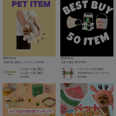
2026.06.16
2026.06.12
【NEW】顔出しベアバッグ🐶🐻️✨
【苫小牧】BEST50✨
ららぽーと新三郷店
イオンモール苫小牧店
ららぽーと新三郷店
3COINS+plus イオンモール苫小牧店
3COINS
3COINS