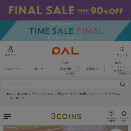
ログイン
ブランド
パーソナル
ベストヒット
オトナ
骨格診断
身長別
カラー
ライフスタイル
趣味/アウトドア/健康グッズ
ペットアイテム
3COINS
TOP
ボールトイ