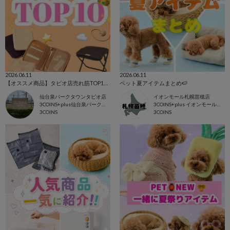
2026.06.11
2026.06.11
【オススメ商品】タピオ店売れ筋TOP10紹介❣️
ペット夏アイテムまとめ🍉
仙台泉パークタウンタピオ店
イオンモール札幌苗穂店
3COINS+plus仙台泉パークタウンタピオ店
3COINS+plus イオンモール札幌苗穂店
3COINS
3COINS