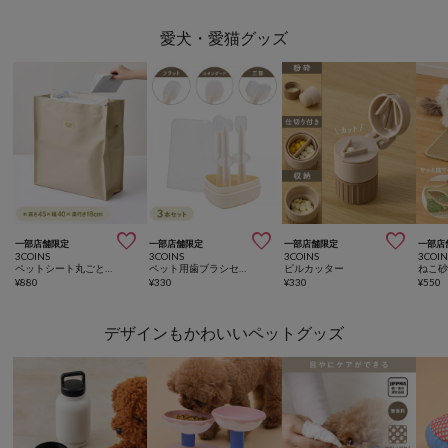
愛犬・愛猫グッズ



一部店舗限定
一部店舗限定
一部店舗限定
一部店
3COINS
3COINS
3COINS
3COIN
ペットシート丸ごと隠せるバスケット
ペット用歯ブラシセット
ピルカッター
ねこ
¥
880
¥
330
¥
330
¥
550
デザインもかわいいペットグッズ