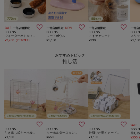



SALE
一部店舗限定
一部店舗限定
NEW
一部店舗限定
一部店
3COINS
3COINS
3COINS
3COIN
ウォーターボトル：770ml
フードボウル
アイケアシート
スリ
¥
2,200
(
20%OFF
)
¥
1,650
¥
330
¥
1,65
おすすめトピック
推し活



SALE
3COINS
3COINS
3COINS
3COIN
引き出し式キーホルダーケース／コレクション収納
キーホルダースタンド／コレクション収納
仕切りが動くカードケース：L／コレクション収納
推し
¥
1,100
¥
660
¥
1,100
¥
550