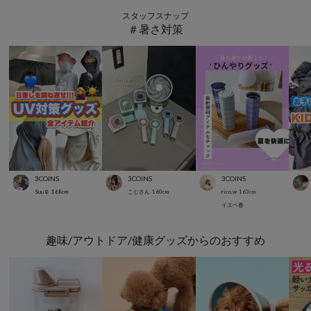
スタッフスナップ
＃暑さ対策
3COINS
3COINS
3COINS
Suu☺︎
168
cm
こじさん
160
cm
rico.w
163
cm
イエベ春
趣味/アウトドア/健康グッズからのおすすめ