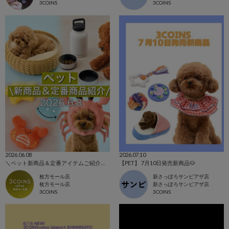
3COINS
3COINS
2026.06.08
2026.07.10
＼ペット新商品＆定番アイテムご紹介！／
【PET】 7月10日発売新商品🐶
枚方モール店
新さっぽろサンピアザ店
枚方モール店
新さっぽろサンピアザ店
3COINS
3COINS