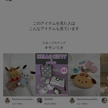
このアイテムを見た人は
こんなアイテムも見ています
スタッフスナップ
＃サンリオ
Remind me and forever
3COINS
Remind me and forever
ちひ
158
cm
Suu☺︎
168
cm
ちひ
158
cm