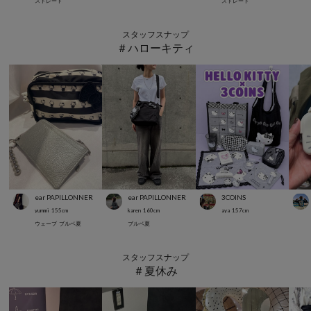
ストレート
ストレート
スタッフスナップ
＃ハローキティ
ear PAPILLONNER
ear PAPILLONNER
3COINS
yummi
155
cm
karen
160
cm
aya
157
cm
ウェーブ
ブルベ夏
ブルベ夏
スタッフスナップ
＃夏休み