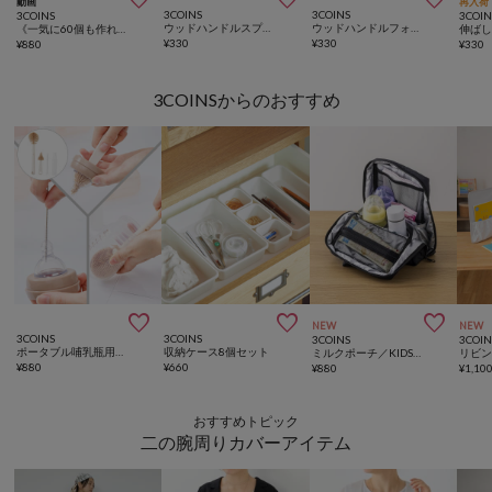



動画
再入荷
3COINS
3COINS
3COINS
3COIN
ウッドハンドルスプーン：M／KITINTO
ウッドハンドルフォーク：M／KITINTO
《一気に60個も作れる！》ワンプッシュ製氷器／KITINTO
¥
330
¥
330
¥
880
¥
330
3COINSからのおすすめ



NEW
NEW
3COINS
3COINS
3COINS
3COIN
ポータブル哺乳瓶用ブラシセット／KIDSおでかけ
収納ケース8個セット
ミルクポーチ／KIDSトラベル
¥
880
¥
660
¥
880
¥
1,10
おすすめトピック
二の腕周りカバーアイテム