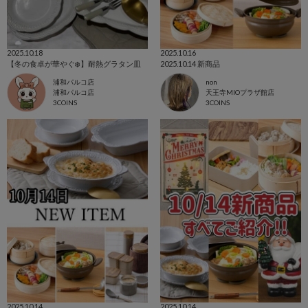
2025.10.18
2025.10.16
【冬の食卓が華やぐ❄️】耐熱グラタン皿
2025.10.14 新商品
浦和パルコ店
non
浦和パルコ店
天王寺MIOプラザ館店
3COINS
3COINS
2025.10.14
2025.10.14