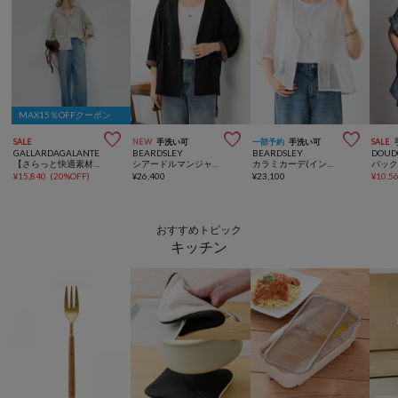
MAX15％OFFクーポン



SALE
NEW
手洗い可
一部予約
手洗い可
SALE
GALLARDAGALANTE
BEARDSLEY
BEARDSLEY
DOUD
【さらっと快適素材】ハーフスリーブシャツ
シアードルマンジャケット
カラミカーデ(インナー付き)
¥
15,840
(
20%OFF
)
¥
26,400
¥
23,100
¥
10,5
おすすめトピック
キッチン