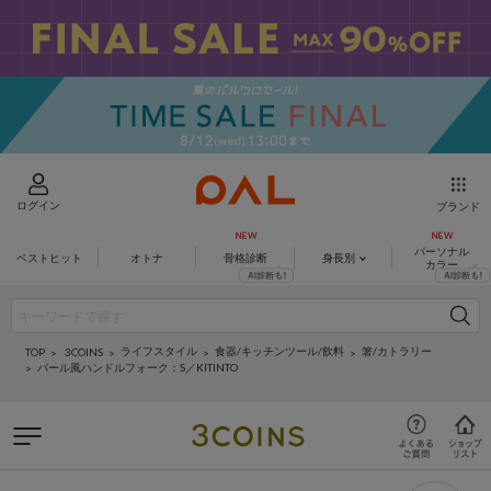
ログイン
ブランド
パーソナル
ベストヒット
オトナ
骨格診断
身長別
カラー
ライフスタイル
食器/キッチンツール/飲料
箸/カトラリー
3COINS
TOP
パール風ハンドルフォーク：S／KITINTO