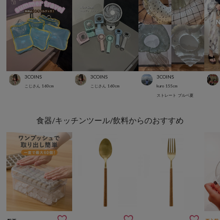
3COINS
3COINS
3COINS
こじさん
160
cm
こじさん
160
cm
kuro
155
cm
ストレート
ブルベ夏
食器/キッチンツール/飲料からのおすすめ