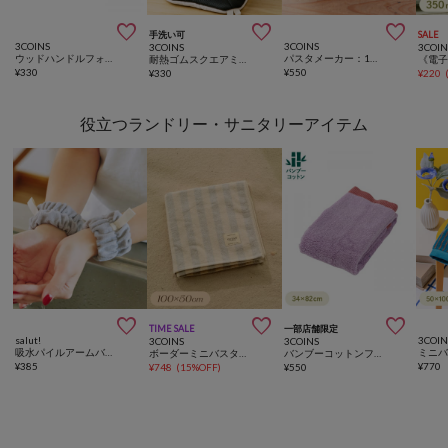



手洗い可
SALE
3COINS
3COINS
3COINS
3COIN
ウッドハンドルフォーク：S／KITINTO
パスタメーカー：1～4人前用／KITINTO
耐熱ゴムスクエアミトン／KITINTO
¥
330
¥
550
¥
330
¥
220
役立つランドリー・サニタリーアイテム



TIME SALE
一部店舗限定
salut!
3COIN
3COINS
3COINS
吸水パイルアームバンド
ボーダーミニバスタオル：100×50cm
バンブーコットンフェイスタオル：34×82cm
¥
385
¥
770
¥
748
(
15%OFF
)
¥
550