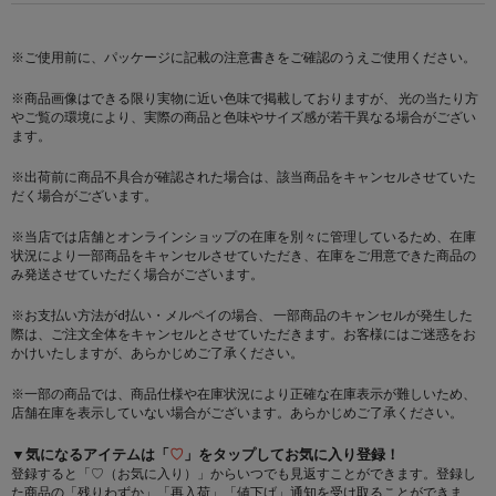
※ご使用前に、パッケージに記載の注意書きをご確認のうえご使用ください。
※商品画像はできる限り実物に近い色味で掲載しておりますが、 光の当たり方
やご覧の環境により、実際の商品と色味やサイズ感が若干異なる場合がござい
ます。
※出荷前に商品不具合が確認された場合は、該当商品をキャンセルさせていた
だく場合がございます。
※当店では店舗とオンラインショップの在庫を別々に管理しているため、在庫
状況により一部商品をキャンセルさせていただき、在庫をご用意できた商品の
み発送させていただく場合がございます。
※お支払い方法がd払い・メルペイの場合、 一部商品のキャンセルが発生した
際は、ご注文全体をキャンセルとさせていただきます。お客様にはご迷惑をお
かけいたしますが、あらかじめご了承ください。
※一部の商品では、商品仕様や在庫状況により正確な在庫表示が難しいため、
店舗在庫を表示していない場合がございます。あらかじめご了承ください。
▼気になるアイテムは「
♡
」をタップしてお気に入り登録！
登録すると「♡（お気に入り）」からいつでも見返すことができます。登録し
た商品の「残りわずか」「再入荷」「値下げ」通知を受け取ることができま