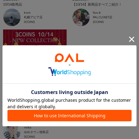
10/14新商品
【10/14】新商品すべてご紹介！
kuro
Suu☺︎
札幌アピア店
PAL CLOSET店
3COINS
3COINS
2025.10.14
2025.10.14 新商品一気見せ！
reika
ゆめタウン徳島店
3COINS