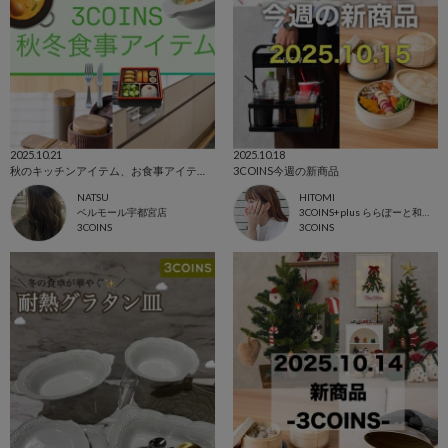
2025.10.21
2025.10.18
秋のキッチンアイテム、お食事アイテム🍁
3COINS今週の新商品
NATSU
HITOMI
ベルモール宇都宮店
3COINS+plus ららぽーと和泉店
3COINS
3COINS