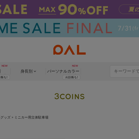
断
身長別
パーソナル
カラー
/グッズ
>
ミニカー用立体駐車場