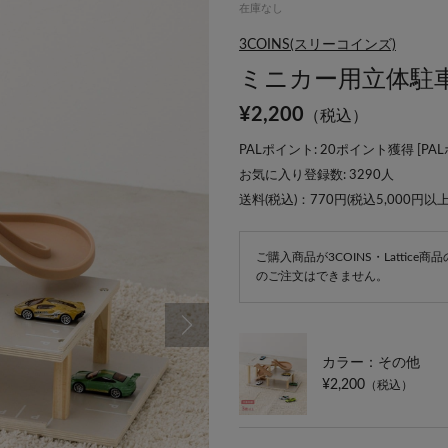
在庫なし
3COINS(スリーコインズ)
ミニカー用立体駐
¥
2,200
（税込）
PALポイント: 20ポイント獲得 [
PA
お気に入り登録数:
3290
人
送料(税込)：770円(税込5,000円以
ご購入商品が3COINS・Lattic
のご注文はできません。
カラー：その他
¥2,200
（税込）