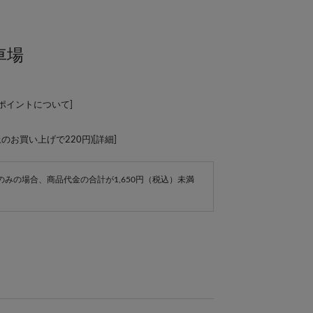
車場
Lポイントについて
]
上のお買い上げで220円)[
詳細
]
e商品のみの場合、商品代金の合計が1,650円（税込）未満