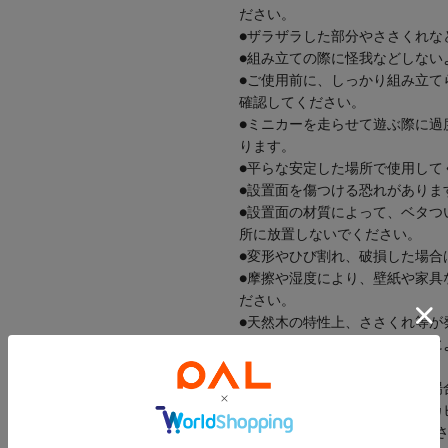
ださい。
●ザラザラした部分やささくれな
●組み立ての際に怪我などしない
●ご使用前に、しっかり組み立て
確認してください。
●ミニカーを走らせて遊ぶ際に過
ります。
●平らな安定した場所で使用して
●設置面を傷つける恐れがありま
●設置面の材質によって、ベタつ
所に放置しないでください。
●変形やひび割れ、破損した場合
●摩擦や湿度により、壁紙や家具
ださい。
●天然木の特性上、ささくれ等が
●ご使用による摩擦や環境などに
あります。
●塗装のムラ・はみ出しがある場
●濡れたまま放置するとシミ・カ
拭き取り十分に乾燥させてくだ