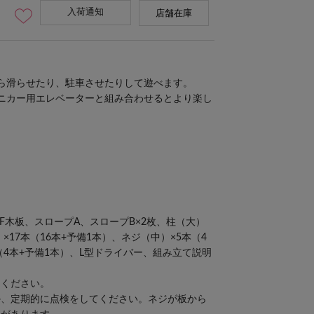
入荷通知
店舗在庫
ら滑らせたり、駐車させたりして遊べます。
ニカー用エレベーター
と組み合わせるとより楽し
3F木板、スロープA、スロープB×2枚、柱（大）
×17本（16本+予備1本）、ネジ（中）×5本（4
（4本+予備1本）、L型ドライバー、組み立て説明
てください。
か、定期的に点検をしてください。ネジが板から