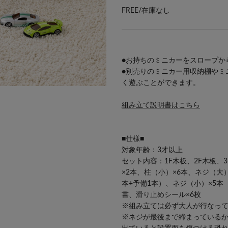
FREE/
在庫なし
●お持ちのミニカーをスロープか
●別売りの
ミニカー用収納棚
や
ミ
く遊ぶことができます。
組み立て説明書はこちら
■仕様■
対象年齢：3才以上
セット内容：1F木板、2F木板、
×2本、柱（小）×6本、ネジ（大）
本+予備1本）、ネジ（小）×5本
書、滑り止めシール×6枚
※組み立ては必ず大人が行なっ
※ネジが最後まで締まっている