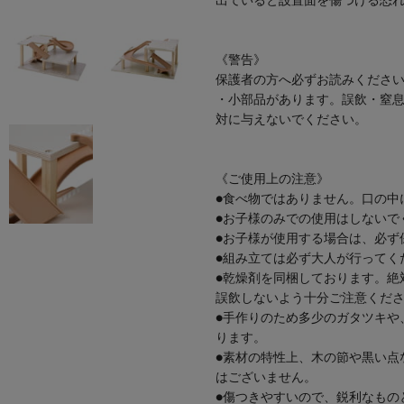
出ていると設置面を傷つける恐
《警告》
保護者の方へ必ずお読みくださ
・小部品があります。誤飲・窒息
対に与えないでください。
《ご使用上の注意》
●食べ物ではありません。口の中
●お子様のみでの使用はしないで
●お子様が使用する場合は、必ず
●組み立ては必ず大人が行ってく
●乾燥剤を同梱しております。絶
誤飲しないよう十分ご注意くだ
●手作りのため多少のガタツキや
ります。
●素材の特性上、木の節や黒い点
はございません。
●傷つきやすいので、鋭利なもの