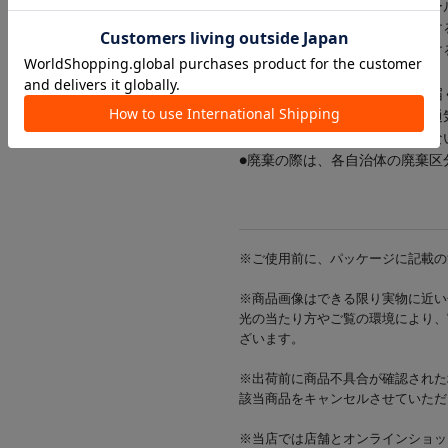
●シンナー、ベンジン、アルコー
●自然光や照明などにより変色す
●使い始めは塗料特有の臭いがす
れていきます。
●小さなお子様やペットの手の届
●直射日光や高温多湿を避け、通
●火気の近くに置いたり保管しな
●廃棄の際は、各自治体の廃棄区
※ご使用前に、パッケージに記載の
※商品画像はできる限り実物に近い
光の当たり方やご覧の環境により、
ざいます。
※出荷前に商品不具合が確認された
該当商品をキャンセルさせていただ
※当店では店舗とオンラインショッ