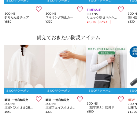
5％OFFクーポン
5％OFFクーポン
5％OFFクーポン
5％



TIME SALE
3COINS
3COINS
3COIN
3COINS
折りたたみチェア
スキミング防止カードパスポートケースセット
リュック型折りたたみチェア
¥
880
¥
330
¥
330
¥
2,310
(
30%OFF
)
備えておきたい防災アイテム
5％OFFクーポン
5％OFFクーポン
5％OFFクーポン
5％



動画
一部店舗限定
動画
一部店舗限定
NEW
3COINS
3COINS
3COINS
3COIN
《撥水加工》防災サコッシュ／SOBANI
圧縮バスタオル2枚セット／SOBANI
圧縮フェイスタオル3枚セット／SOBANI
USB 
¥
880
¥
550
¥
330
¥
1,32