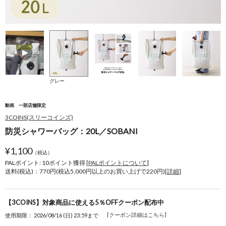
グレー
動画
一部店舗限定
3COINS(スリーコインズ)
防災シャワーバッグ：20L／SOBANI
¥
1,100
（税込）
PALポイント: 10
ポイント獲得 [
PALポイントについて
]
送料(税込)：770円(税込5,000円以上のお買い上げで220円)[
詳細
]
【3COINS】対象商品に使える5％OFFクーポン配布中
[クーポン詳細はこちら]
使用期限： 2026/08/16 (日) 23:59まで