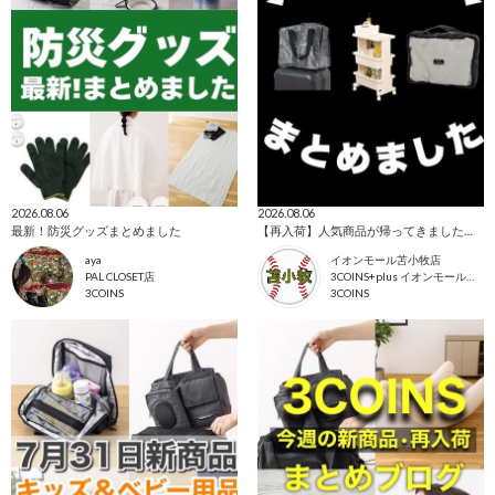
2026.08.06
2026.08.06
最新！防災グッズまとめました
【再入荷】人気商品が帰ってきました！💫
aya
イオンモール苫小牧店
PAL CLOSET店
3COINS+plus イオンモール苫小牧店
3COINS
3COINS