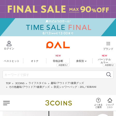
ログイン
ブランド
パーソナル
ベストヒット
オトナ
骨格診断
身長別
カラー
ライフスタイル
趣味/アウトドア/健康グッズ
3COINS
TOP
その他趣味/アウトドア/健康グッズ
防災シャワーバッグ：20L／SOBANI