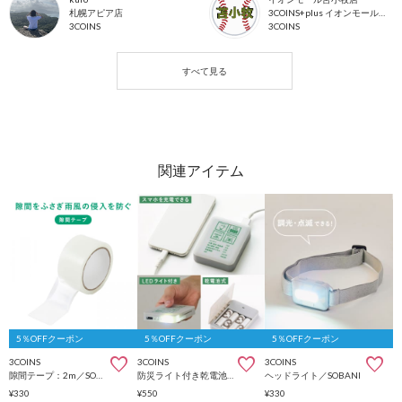
札幌アピア店
3COINS+plus イオンモール苫小牧店
3COINS
3COINS
5％OFFクーポン
5％OFFクーポン
5％OFFクーポン
3COINS
3COINS
3COINS
隙間テープ：2m／SOBANI
防災ライト付き乾電池バッテリー／SOBANI
ヘッドライト／SOBANI
¥330
¥550
¥330