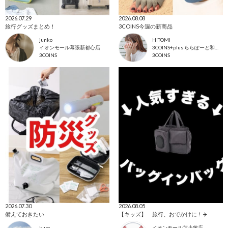
2026.07.29
2026.08.08
旅行グッズまとめ！
3COINS今週の新商品
junko
HITOMI
イオンモール幕張新都心店
3COINS+plus ららぽーと和泉店
3COINS
3COINS
2026.07.30
2026.08.05
備えておきたい
【キッズ】 旅行、おでかけに！✈️
kuro
イオンモール苫小牧店