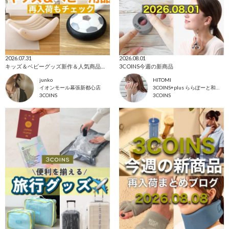
2026.07.31
2026.08.01
キッズ＆ベビーグッズ新作＆人気商品まとめ！
3COINS今週の新商品
junko
HITOMI
イオンモール幕張新都心店
3COINS+plus ららぽーと和泉店
3COINS
3COINS