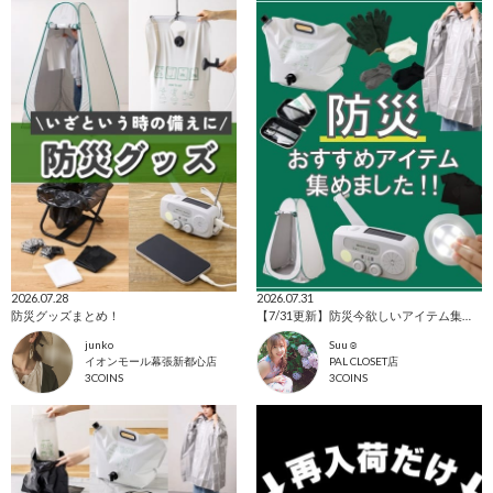
2026.07.28
2026.07.31
防災グッズまとめ！
【7/31更新】防災今欲しいアイテム集めました！
junko
Suu☺︎
イオンモール幕張新都心店
PAL CLOSET店
3COINS
3COINS