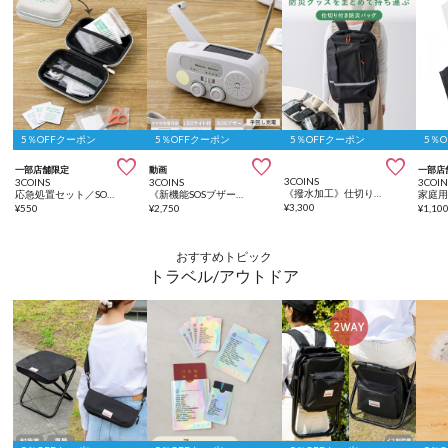
5％OFFクーポン
5％OFFクーポン
5％OFFクーポン
5％



一部店舗限定
動画
一部店
3COINS
3COINS
3COINS
3COIN
《撥水加工》仕切り付き防災バッグ／SOBANI
応急処置セット／SOBANI
《新機能SOSブザー付き！》手回し式スマホ充電ラジオライト／SOBANI
¥
3,300
¥
550
¥
2,750
¥
1,10
おすすめトピック
トラベル/アウトドア