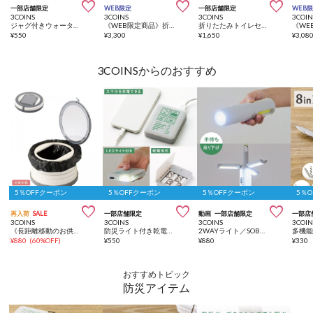



一部店舗限定
WEB限定
一部店舗限定
WEB
3COINS
3COINS
3COINS
3COIN
ジャグ付きウォータータンク：8L／SOBANI
《WEB限定商品》折りたたみ非常用トイレ／SOBANI
折りたたみトイレセット／SOBANI
¥
550
¥
3,300
¥
1,650
¥
3,08
3COINSからのおすすめ
5％OFFクーポン
5％OFFクーポン
5％OFFクーポン
5％



再入荷
SALE
一部店舗限定
動画
一部店舗限定
一部店
3COINS
3COINS
3COINS
3COIN
《長距離移動のお供に》ポータブルトイレ／KIDS
防災ライト付き乾電池バッテリー／SOBANI
2WAYライト／SOBANI
¥
880
(
60%OFF
)
¥
550
¥
880
¥
330
おすすめトピック
防災アイテム