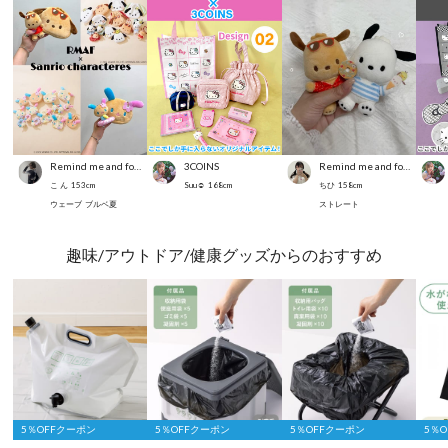
Remind me and forever
3COINS
Remind me and forever
こ ん
153
cm
Suu☺︎
168
cm
ちひ
158
cm
ウェーブ
ブルベ夏
ストレート
趣味/アウトドア/健康グッズからのおすすめ
5％OFFクーポン
5％OFFクーポン
5％OFFクーポン
5％