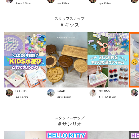
Suu☺︎
168
cm
aya
157
cm
aya
157
cm
スタッフスナップ
＃キッズ
3COINS
salut!
3COINS
aya
157
cm
yurie
168
cm
SHIHO
152
cm
スタッフスナップ
＃サンリオ