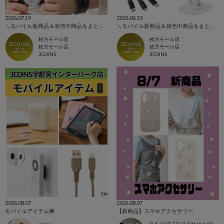
2026.07.19
2026.06.15
＼モバイル新商品＆発売中商品をまとめてご紹介！／
＼モバイル新商品＆発売中商品をまとめてご紹介！／
枚方モール店
枚方モール店
枚方モール店
枚方モール店
3COINS
3COINS
2026.08.07
2026.08.07
モバイルアイテム💟
【新商品】スマホアクセサリー
shino
THE OUTLETS SHONAN HIRATSUKA店