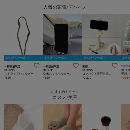
人気の家電/デバイス
5％OFFクーポン
5％OFFクーポン
5％OFFクーポン
5％



一部店舗限定
一部店舗限定
動画
TIME 
3COINS
3COINS
3COINS
3COIN
ストラップショルダー
CARスマホホルダー上向き
コンパクト三脚自撮り棒
¥
880
¥
880
¥
2,200
¥
264
おすすめトピック
コスメ/美容