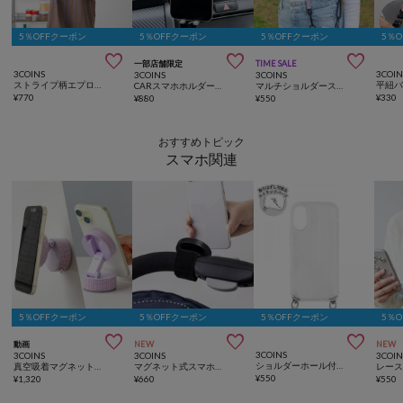
5％OFFクーポン
5％OFFクーポン
5％OFFクーポン
5％



一部店舗限定
TIME SALE
3COINS
3COIN
3COINS
3COINS
ストライプ柄エプロン／KITINTO
CARスマホホルダー下向き
マルチショルダーストラップ
¥
770
¥
330
¥
880
¥
550
おすすめトピック
スマホ関連
5％OFFクーポン
5％OFFクーポン
5％OFFクーポン
5％



動画
NEW
NEW
3COINS
3COINS
3COINS
3COIN
ショルダーホール付きスマホケース：iPhone15/16/17用
真空吸着マグネットスタンド
マグネット式スマホホルダー／KIDSトラベル
¥
550
¥
1,320
¥
660
¥
550