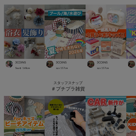
3COINS
3COINS
3COINS
Suu☺︎
168
cm
aya
157
cm
aya
157
cm
スタッフスナップ
＃プチプラ雑貨