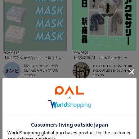
2026.05.13
2026.04.21
【再入荷】欠かせないマスク😷 と大人気商品🥡
【4/20 新商品】スマホアクセサリー
新さっぽろサンピアザ店
THE OUTLETS SHONAN HIRATSUKA店
新さっぽろサンピアザ店
THE OUTLETS SHONAN HIRATSUKA
3COINS
3COINS