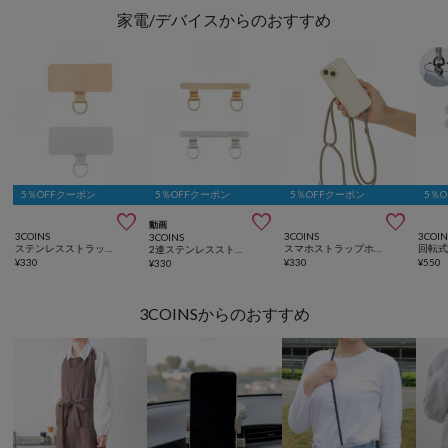
家電/デバイスからのおすすめ
5％OFFクーポン
5％OFFクーポン
5％OFFクーポン
5％



動画
3COINS
3COINS
3COIN
3COINS
ステンレスストラップホルダー2枚セット
スマホストラップホルダー
2連ステンレスストラップホルダー2枚セット
¥
330
¥
330
¥
550
¥
330
3COINSからのおすすめ