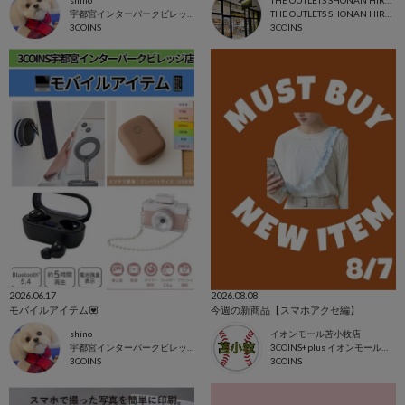
宇都宮インターパークビレッジ店
THE OUTLETS SHONAN HIRATSUKA
3COINS
3COINS
2026.06.17
2026.08.08
モバイルアイテム💟
今週の新商品【スマホアクセ編】
shino
イオンモール苫小牧店
宇都宮インターパークビレッジ店
3COINS+plus イオンモール苫小牧店
3COINS
3COINS