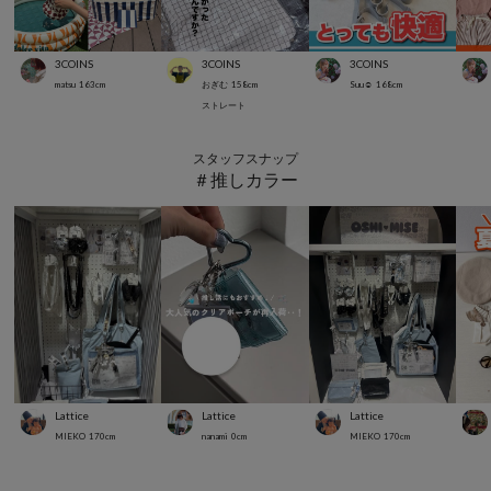
3COINS
3COINS
3COINS
matsu
163
cm
おぎむ
158
cm
Suu☺︎
168
cm
ストレート
スタッフスナップ
＃推しカラー
Lattice
Lattice
Lattice
MIEKO
170
cm
nanami
0
cm
MIEKO
170
cm