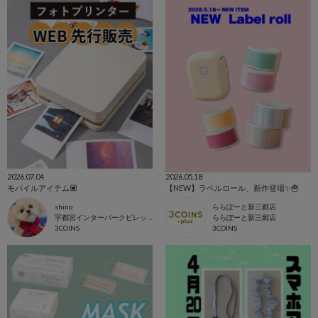
2026.07.04
2026.05.18
モバイルアイテム💟
【NEW】ラベルロール、新作登場✨🍟
shino
ららぽーと新三郷店
宇都宮インターパークビレッジ店
ららぽーと新三郷店
3COINS
3COINS