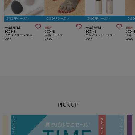
5％OFFクーポン
5％OFFクーポン
5％OFFクーポン
5％



一部店舗限定
NEW
一部店舗限定
NEW
3COINS
3COINS
3COINS
3COIN
ミニメイクパフ10個セット／and us
足指ソックス
コンパクトチークブラシ／and us
ポイ
¥
330
¥
330
¥
330
¥
880
PICK UP