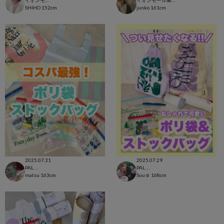
イオンモール太田店
イオンモール幕張新都心店
SHIHO
152cm
junko
161cm
2025.07.31
2025.07.29
PAL CLOSET店
PAL CLOSET店
matsu
163cm
Suu☺︎
168cm