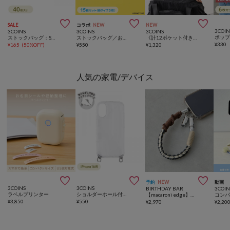



SALE
コラボ
NEW
NEW
3COIN
3COINS
3COINS
3COINS
ストックバッグ：S／KITINTO
ストックバッグ／おおのたろう
《計12ポケット付き！》バッグインバッグ／KIDSトラベル
¥
330
¥
165
(
50%OFF
)
¥
550
¥
1,320
人気の家電/デバイス



予約
NEW
動画
3COINS
3COINS
BIRTHDAY BAR
3COIN
ラベルプリンター
ショルダーホール付きスマホケース：iPhone15/16/17用
【macaroni edge】ソロモン編みケーブルストラップ type C
¥
3,850
¥
550
¥
2,970
¥
2,20