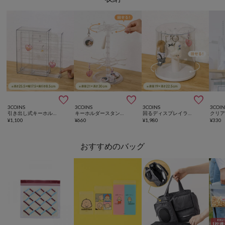



3COINS
3COINS
3COINS
3COIN
引き出し式キーホルダーケース／コレクション収納
キーホルダースタンド／コレクション収納
回るディスプレイラック／コレクション収納
¥
1,100
¥
660
¥
1,980
¥
330
おすすめのバッグ