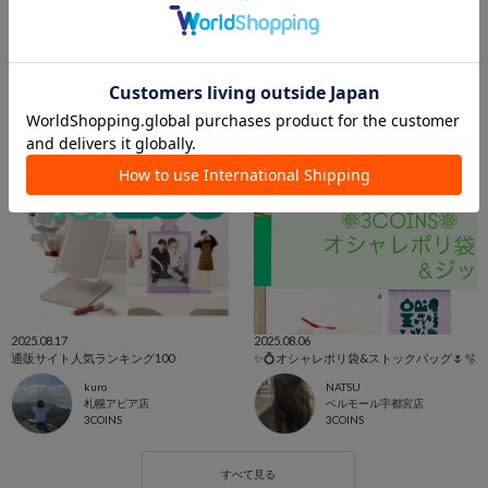
3COINS+plus ららぽーと和泉店
3COINS+plus ららぽーと和泉店
3COINS
3COINS
2025.08.17
2025.08.06
通販サイト人気ランキング100
✨️💍オシャレポリ袋&ストックバッグ🌷🫧
kuro
NATSU
札幌アピア店
ベルモール宇都宮店
3COINS
3COINS