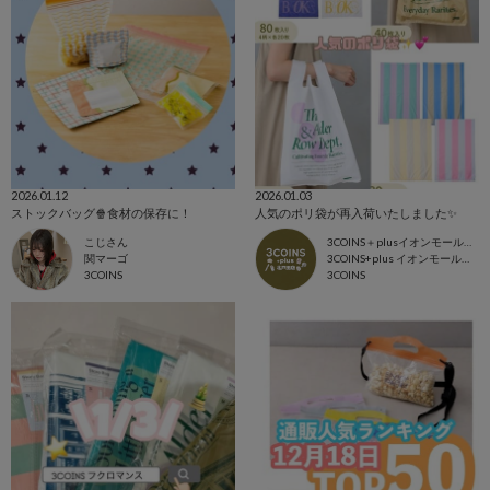
2026.01.12
2026.01.03
ストックバッグ🍿食材の保存に！
人気のポリ袋が再入荷いたしました✨
こじさん
3COINS＋plusイオンモール北戸田店
関マーゴ
3COINS+plus イオンモール北戸田店
3COINS
3COINS