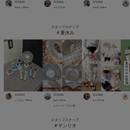
3COINS
3COINS
3COINS
Suu☺︎
168
cm
aya
157
cm
Suu☺︎
168
cm
スタッフスナップ
＃夏休み
3COINS
3COINS
3COINS
こじさん
160
cm
kuro
155
cm
aya
157
cm
ストレート
ブルベ夏
スタッフスナップ
＃サンリオ