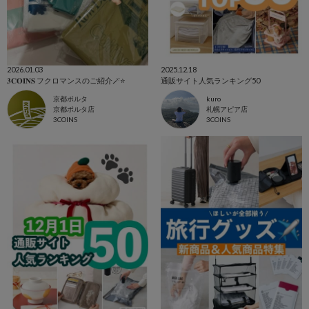
2026.01.03
2025.12.18
𝟑𝐂𝐎𝐈𝐍𝐒 フクロマンスのご紹介🪄⭐️
通販サイト人気ランキング50
京都ポルタ
kuro
京都ポルタ店
札幌アピア店
3COINS
3COINS