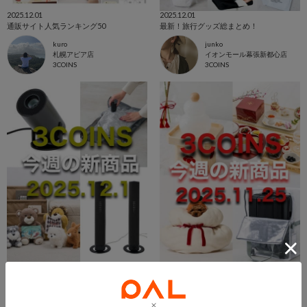
2025.12.01
2025.12.01
通販サイト人気ランキング50
最新！旅行グッズ総まとめ！
kuro
junko
札幌アピア店
イオンモール幕張新都心店
3COINS
3COINS
2025.12.01
2025.11.26
3COINS今週の新商品
3COINS今週の新商品
HITOMI
HITOMI