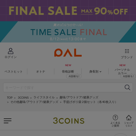
ログイン
ブランド
パーソナル
ベストヒット
オトナ
骨格診断
身長別
カラー
ライフスタイル
趣味/アウトドア/健康グッズ
3COINS
TOP
その他趣味/アウトドア/健康グッズ
手提げポリ袋 2個セット（各40枚入り）