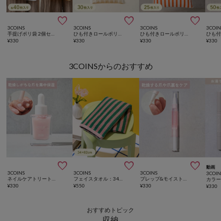



3COINS
3COINS
3COINS
3COIN
手提げポリ袋 2個セット（各40枚入り）
ひも付きロールポリ袋：M（30枚入り）
ひも付きロールポリ袋：L（25枚入り）
¥
330
¥
330
¥
330
¥
330
3COINSからのおすすめ



動画
3COINS
3COINS
3COINS
3COIN
ネイルケアトリートメント／and us
フェイスタオル：34×82cm
プレップ&モイストトナー／and us
¥
330
¥
550
¥
330
¥
330
おすすめトピック
収納