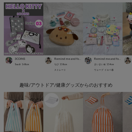
3COINS
Remind me and forever
Remind me and forever
Suu☺︎
168
cm
ちひ
158
cm
まいまい🎀
154
cm
ストレート
ウェーブ
イエベ春
趣味/アウトドア/健康グッズからのおすすめ