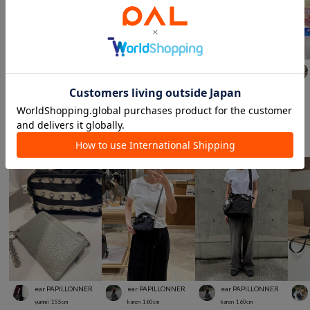
Remind me and forever
NICE CLAUP / OLIVE des OLIVE OUTLET
Remind me and forever
ちひ
158
cm
m o e
149
cm
ちひ
158
cm
ストレート
ウェーブ
イエベ春
ストレート
スタッフスナップ
＃ハローキティ
ear PAPILLONNER
ear PAPILLONNER
ear PAPILLONNER
yummi
155
cm
karen
160
cm
karen
160
cm