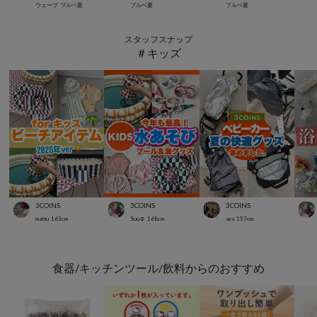
ウェーブ
ブルベ夏
ブルベ夏
ブルベ夏
スタッフスナップ
＃キッズ
3COINS
3COINS
3COINS
matsu
163
cm
Suu☺︎
168
cm
aya
157
cm
食器/キッチンツール/飲料からのおすすめ