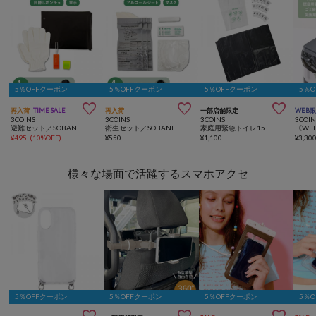
5％OFFクーポン
5％OFFクーポン
5％OFFクーポン
5％



再入荷
TIME SALE
再入荷
一部店舗限定
WEB
3COINS
3COINS
3COINS
3COIN
避難セット／SOBANI
衛生セット／SOBANI
家庭用緊急トイレ15個セット／SOBANI
¥
495
(
10%OFF
)
¥
550
¥
1,100
¥
3,30
様々な場面で活躍するスマホアクセ
5％OFFクーポン
5％OFFクーポン
5％OFFクーポン
5％