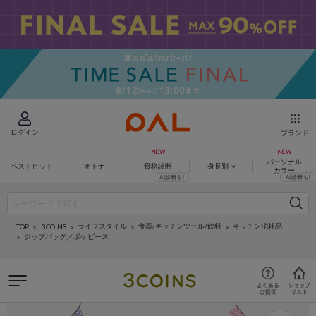
ログイン
ブランド
パーソナル
ベストヒット
オトナ
骨格診断
身長別
カラー
ライフスタイル
食器/キッチンツール/飲料
キッチン消耗品
3COINS
TOP
ジップバッグ／ポケピース