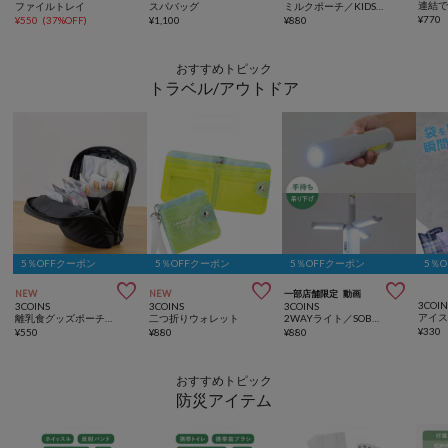
ファイルトレイ
スパバッグ
ミルクポーチ／KIDSトラベル
¥
770
¥
550
(
37%OFF
)
¥
1,100
¥
880
おすすめトピック
トラベル/アウトドア
5％OFFクーポン
5％OFFクーポン
5％OFFクーポン
5％



NEW
NEW
一部店舗限定
動画
3COIN
3COINS
3COINS
3COINS
離乳食グッズポーチ／KIDSトラベル
二つ折りウォレット
2WAYライト／SOBANI
¥
330
¥
550
¥
880
¥
880
おすすめトピック
防災アイテム