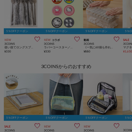
5％OFFクーポン
5％OFFクーポン
5％OFFクーポン
5％



NEW
NEW
コラボ
動画
SALE
3COINS
3COINS
3COINS
3COIN
使い捨てロングスプーン20本セット／KIDSトラベル
ラバーコースター／HELLO KITTY
《一気に60個も作れる！》ワンプッシュ製氷器／KITINTO
¥
330
¥
330
¥
880
¥
1,65
3COINSからのおすすめ
5％OFFクーポン
5％OFFクーポン
5％OFFクーポン
5％



SALE
NEW
NEW
3COIN
3COINS
3COINS
3COINS