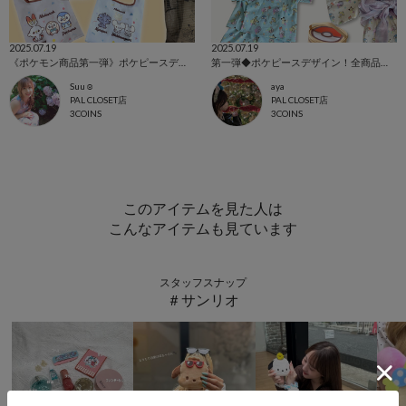
2025.07.19
2025.07.19
《ポケモン商品第一弾》ポケピースデザインアイテム 全商品ご紹介！
第一弾◆ポケピースデザイン！全商品ご紹介
Suu☺︎
aya
PAL CLOSET店
PAL CLOSET店
3COINS
3COINS
このアイテムを見た人は
こんなアイテムも見ています
スタッフスナップ
＃サンリオ