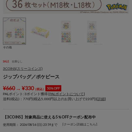
その他
SALE
在庫なし
3COINS(スリーコインズ)
ジップバッグ／ポケピース
¥
660
→
¥
330
50％OFF
（税込）
PALポイント:
3
ポイント獲得 [
PALポイントについて
]
送料(税込)：770円(税込5,000円以上のお買い上げで220円)[
詳細
]
【3COINS】対象商品に使える5％OFFクーポン配布中
[クーポン詳細はこちら]
使用期限： 2026/08/16 (日) 23:59まで