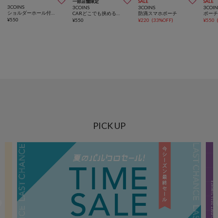



一部店舗限定
SALE
SALE
3COINS
3COINS
3COINS
3COIN
ショルダーホール付きスマホケース：iPhone15/16/17用
CARどこでも挟めるスマホホルダー
防滴スマホポーチ
¥
550
¥
550
¥
220
(
33%OFF
)
¥
550
PICK UP