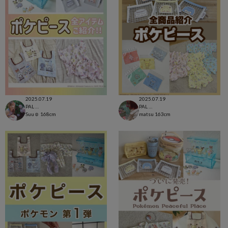
2025.07.19
2025.07.19
PAL CLOSET店
PAL CLOSET店
Suu☺︎
168cm
matsu
163cm