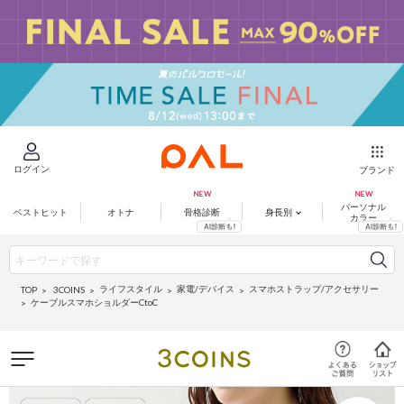
ログイン
ブランド
パーソナル
ベストヒット
オトナ
骨格診断
身長別
カラー
ライフスタイル
家電/デバイス
スマホストラップ/アクセサリー
3COINS
TOP
ケーブルスマホショルダーCtoC