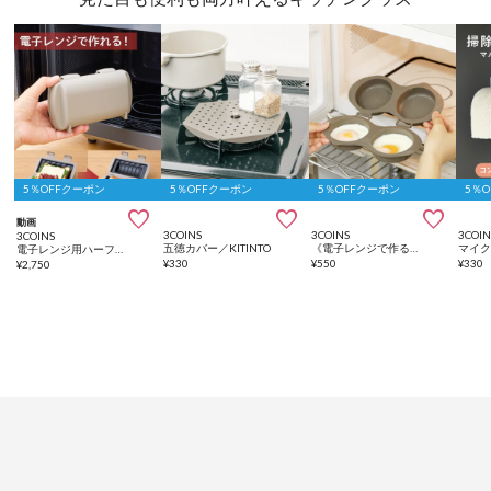
5％OFFクーポン
5％OFFクーポン
5％OFFクーポン
5％



動画
3COINS
3COINS
3COIN
3COINS
五徳カバー／KITINTO
《電子レンジで作る！》ダブル目玉焼きクッカー／KITINTO
電子レンジ用ハーフホットサンドメーカー／KITINTO
¥
330
¥
550
¥
330
¥
2,750