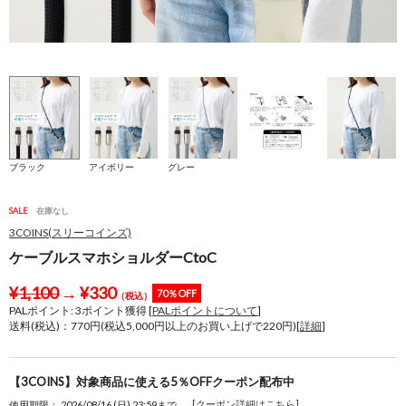
ブラック
アイボリー
グレー
SALE
在庫なし
3COINS(スリーコインズ)
ケーブルスマホショルダーCtoC
¥
1,100
→
¥
330
70％OFF
（税込）
PALポイント:
3
ポイント獲得 [
PALポイントについて
]
送料(税込)：770円(税込5,000円以上のお買い上げで220円)[
詳細
]
【3COINS】対象商品に使える5％OFFクーポン配布中
[クーポン詳細はこちら]
使用期限： 2026/08/16 (日) 23:59まで