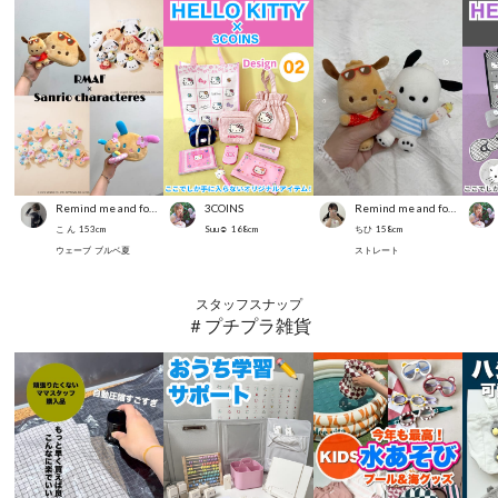
Remind me and forever
3COINS
Remind me and forever
こ ん
153
cm
Suu☺︎
168
cm
ちひ
158
cm
ウェーブ
ブルベ夏
ストレート
スタッフスナップ
＃プチプラ雑貨