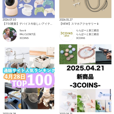
2026.07.10
2026.01.27
【7/10更新】デバイス今欲しいアイテムを集めました！
【NEW】スマホアクセサリー📱‪
Suu☺︎
ららぽーと新三郷店
PAL CLOSET店
ららぽーと新三郷店
3COINS
3COINS
2025.04.28
2025.04.21