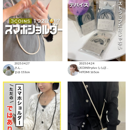
2025.04.27
2025.04.24
さんすて福山店
3COINS+plus ららぽーと和泉店
まゆ
153cm
HITOMI
165cm