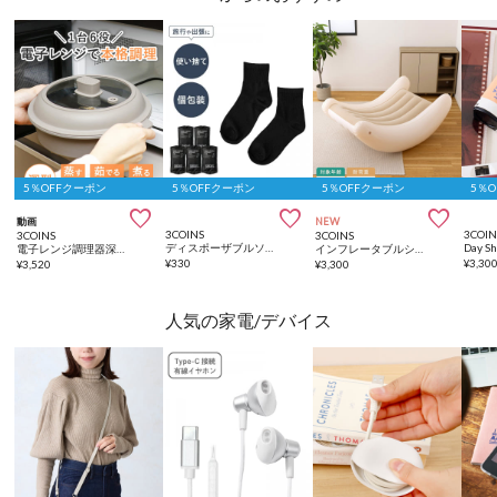
5％OFFクーポン
5％OFFクーポン
5％OFFクーポン
5％



動画
NEW
3COINS
3COIN
3COINS
3COINS
ディスポーザブルソックス5足セット
電子レンジ調理器深型：1.1L／KITINTO
インフレータブルシーソーチェア
¥
330
¥
3,30
¥
3,520
¥
3,300
人気の家電/デバイス