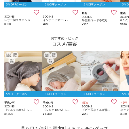
5％OFFクーポン
5％OFFクーポン
5％OFFクーポン
5％



動画
動画
3COINS
3COINS
3COINS
3COIN
レザー調スマホショルダー
インナーイヤーTYPECイヤホン
半自動コード巻取りケース
¥
330
¥
880
¥
330
¥
880
おすすめトピック
コスメ/美容
5％OFFクーポン
5％OFFクーポン
5％OFFクーポン
5％



手洗い可
手洗い可
NEW
NEW
3COINS
3COINS
3COINS
3COIN
《シルク100％》シルクナイトキャップロング／and us
《シルク100%》シルクナイトキャップスーパーロング／and us
《ビー玉ネイルが作れる》マグネイルメーカー／and us
ネッ
¥
1,320
¥
1,980
¥
660
¥
330
見た目も便利も両方叶えるキッチングッズ