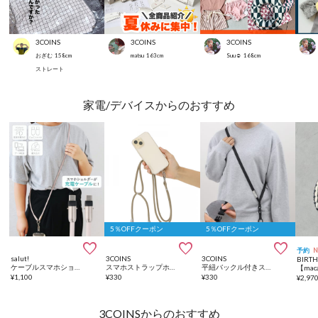
3COINS
3COINS
3COINS
おぎむ
158
cm
matsu
163
cm
Suu☺︎
168
cm
ストレート
家電/デバイスからのおすすめ
5％OFFクーポン
5％OFFクーポン



予約
salut!
3COINS
3COINS
BIRT
ケーブルスマホショルダーCtoC
スマホストラップホルダー
平紐バックル付きスマホショルダー
¥
1,100
¥
330
¥
330
¥
2,97
3COINSからのおすすめ