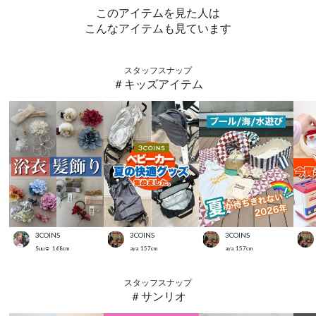
このアイテムを見た人は
こんなアイテムも見ています
スタッフスナップ
＃キッズアイテム
3COINS
3COINS
3COINS
Suu☺︎
168
cm
aya
157
cm
aya
157
cm
スタッフスナップ
＃サンリオ