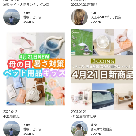
通販サイト人気ランキング100
2025.04.21 新商品
kuro
non
札幌アピア店
天王寺MIOプラザ館店
3COINS
3COINS
2025.04.21
2025.04.21
4/21新商品
4月21日新商品🧡
kuro
まゆ
札幌アピア店
さんすて福山店
3COINS
3COINS