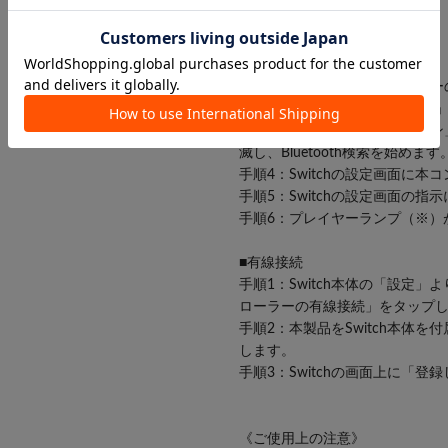
《接続方法》
■無線接続
手順1：SwitchのHOMEメ
手順2：「持ち方/順番を変える
手順3：本製品の「HOMEボタン
滅し、Bluetooth検索を始めます
手順4：Switchの設定画面に
手順5：Switchの設定画面の
手順6：プレイヤーランプ（※）
■有線接続
手順1：Switch本体の「設定
ローラーの有線接続」をタップし
手順2：本製品をSwitch本体を
します。
手順3：Switchの画面上に「
《ご使用上の注意》