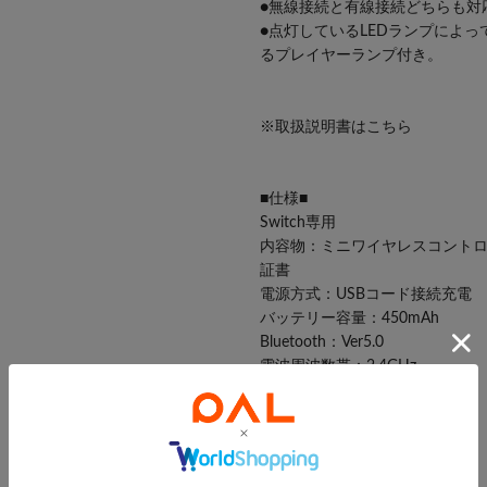
●無線接続と有線接続どちらも対
●点灯しているLEDランプによ
るプレイヤーランプ付き。
※取扱説明書はこちら
■仕様■
Switch専用
内容物：ミニワイヤレスコントロ
証書
電源方式：USBコード接続充電
バッテリー容量：450mAh
Bluetooth：Ver5.0
電波周波数帯：2.4GHz
最大通信距離：約8m
充電時間：約3時間
連続動作時間：約8～12時間
定格入力：5V/0.3A