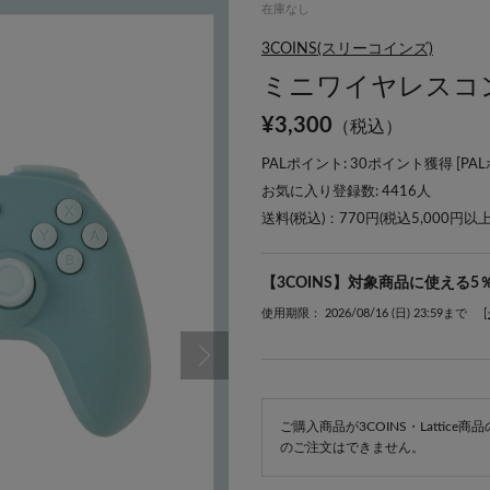
在庫なし
3COINS(スリーコインズ)
ミニワイヤレスコ
¥
3,300
（税込）
PALポイント: 30ポイント獲得 [
PA
お気に入り登録数:
4416
人
送料(税込)：770円(税込5,000円以
【3COINS】対象商品に使える5
使用期限： 2026/08/16 (日) 23:59まで
ご購入商品が3COINS・Lattic
のご注文はできません。