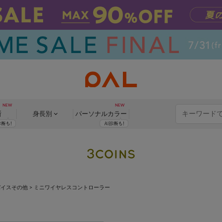
断
身長別
パーソナル
カラー
バイスその他
>
ミニワイヤレスコントローラー