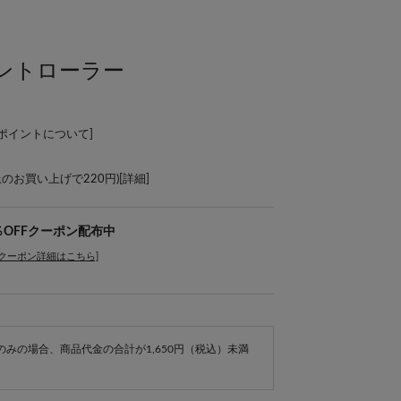
ントローラー
Lポイントについて
]
上のお買い上げで220円)[
詳細
]
％OFFクーポン配布中
[クーポン詳細はこちら]
e商品のみの場合、商品代金の合計が1,650円（税込）未満