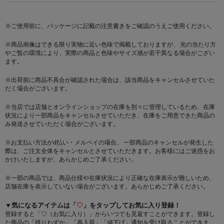
※ご使用前に、パッケージに記載の注意書きをご確認のうえご使用ください。
※商品画像はできる限り実物に近い色味で掲載しておりますが、 光の当たり方
やご覧の環境により、実際の商品と色味やサイズ感が若干異なる場合がござい
ます。
※出荷前に商品不具合が確認された場合は、該当商品をキャンセルさせていた
だく場合がございます。
※当店では店舗とオンラインショップの在庫を別々に管理しているため、在庫
状況により一部商品をキャンセルさせていただき、在庫をご用意できた商品の
み発送させていただく場合がございます。
※お支払い方法がd払い・メルペイの場合、 一部商品のキャンセルが発生した
際は、ご注文全体をキャンセルとさせていただきます。お客様にはご迷惑をお
かけいたしますが、あらかじめご了承ください。
※一部の商品では、商品仕様や在庫状況により正確な在庫表示が難しいため、
店舗在庫を表示していない場合がございます。あらかじめご了承ください。
▼気になるアイテムは「
♡
」をタップしてお気に入り登録！
登録すると「♡（お気に入り）」からいつでも見返すことができます。登録し
た商品の「残りわずか」「再入荷」「値下げ」通知を受け取ることができま