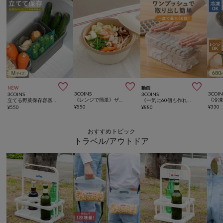



NEW
動画
3COINS
3COIN
3COINS
3COINS
《レンジで簡単》ザル付きビストロヌードル／KITINTO
立てる野菜保存容器セット：M／KITINTO
《一気に60個も作れる！》ワンプッシュ製氷器／KITINTO
¥
550
¥
330
¥
550
¥
880
おすすめトピック
トラベル/アウトドア