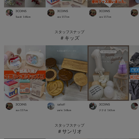
3COINS
3COINS
3COINS
Suu☺︎
168
cm
aya
157
cm
aya
157
cm
スタッフスナップ
＃キッズ
3COINS
salut!
3COINS
aya
157
cm
yurie
168
cm
ナナオ
163
cm
スタッフスナップ
＃サンリオ