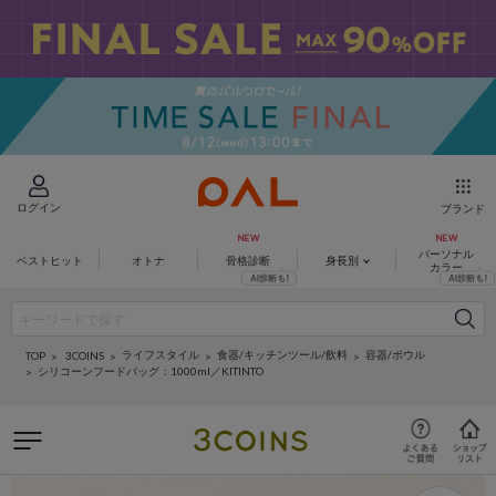
ログイン
ブランド
パーソナル
ベストヒット
オトナ
骨格診断
身長別
カラー
ライフスタイル
食器/キッチンツール/飲料
容器/ボウル
3COINS
TOP
シリコーンフードバッグ：1000ml／KITINTO