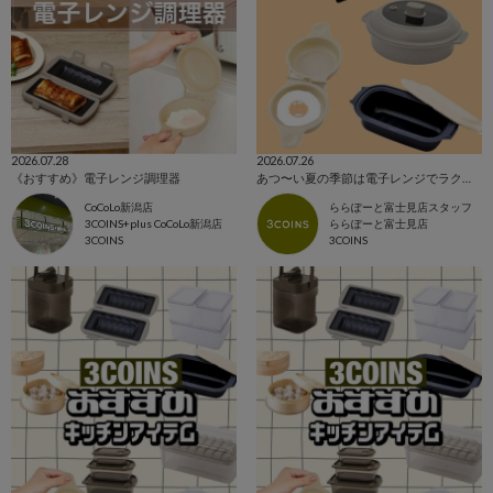
2026.07.28
2026.07.26
《おすすめ》電子レンジ調理器
あつ〜い夏の季節は電子レンジでラクラク調理！🍳
CoCoLo新潟店
ららぽーと富士見店スタッフ
3COINS+plus CoCoLo新潟店
ららぽーと富士見店
3COINS
3COINS