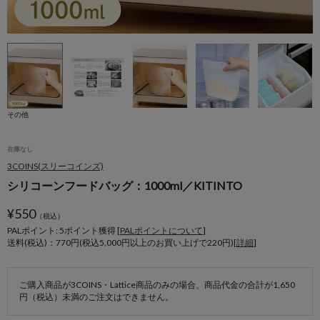
その他
在庫なし
3COINS(スリーコインズ)
シリコーンフードバッグ：1000ml／KITINTO
¥
550
（税込）
PALポイント: 5
ポイント獲得 [
PALポイントについて
]
送料(税込)：770円(税込5,000円以上のお買い上げで220円)[
詳細
]
ご購入商品が3COINS・Lattice商品のみの場合、商品代金の合計が1,650
円（税込）未満のご注文はできません。