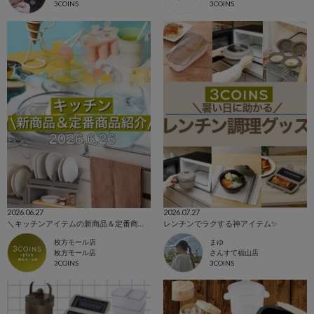
3COINS
3COINS
2026.06.27
2026.07.27
＼キッチンアイテムの新商品＆定番商品をご紹介！／
レンチンでラクする神アイテム✨️
枚方モール店
まゆ
枚方モール店
さんすて福山店
3COINS
3COINS