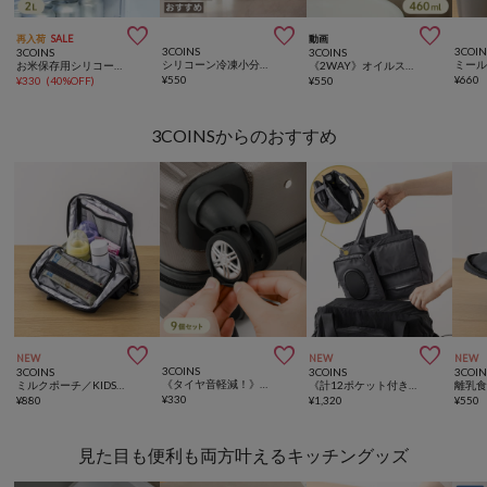



再入荷
SALE
動画
3COINS
3COIN
3COINS
3COINS
シリコーン冷凍小分け保存容器：M／KITINTO
ミール
お米保存用シリコーンバッグ：2L／KITINTO
《2WAY》オイルスプレーボトル：460ml／KITINTO
¥
550
¥
660
¥
330
(
40%OFF
)
¥
550
3COINSからのおすすめ



NEW
NEW
NEW
3COINS
3COINS
3COINS
3COIN
《タイヤ音軽減！》キャスターカバー9個セット
ミルクポーチ／KIDSトラベル
《計12ポケット付き！》バッグインバッグ／KIDSトラベル
¥
330
¥
880
¥
1,320
¥
550
見た目も便利も両方叶えるキッチングッズ