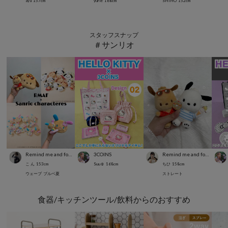
aya
157
cm
yurie
168
cm
SHIHO
152
cm
スタッフスナップ
＃サンリオ
Remind me and forever
3COINS
Remind me and forever
こ ん
153
cm
Suu☺︎
168
cm
ちひ
158
cm
ウェーブ
ブルベ夏
ストレート
食器/キッチンツール/飲料からのおすすめ