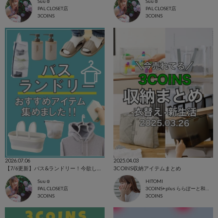
Suu☺︎
Suu☺︎
PAL CLOSET店
PAL CLOSET店
3COINS
3COINS
2026.07.06
2025.04.03
【7/6更新】バス&ランドリー！今欲しいアイテム集めました☺
3COINS収納アイテムまとめ
Suu☺︎
HITOMI
PAL CLOSET店
3COINS+plus ららぽーと和泉店
3COINS
3COINS