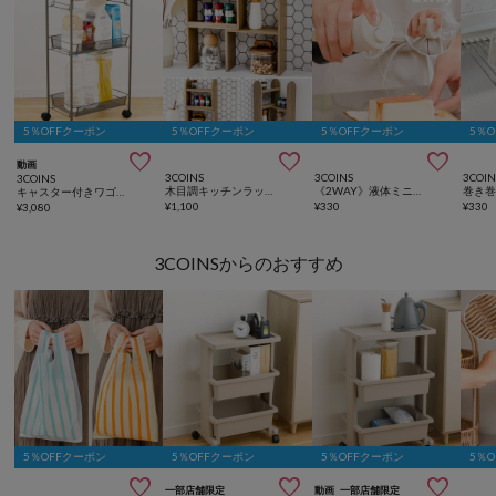
5％OFFクーポン
5％OFFクーポン
5％OFFクーポン
5％



動画
3COINS
3COINS
3COIN
3COINS
木目調キッチンラック：S／KITINTO
《2WAY》液体ミニスプレーボトル：120ml／KITINTO
キャスター付きワゴン／KITINTO
¥
1,100
¥
330
¥
330
¥
3,080
3COINSからのおすすめ
5％OFFクーポン
5％OFFクーポン
5％OFFクーポン
5％



一部店舗限定
動画
一部店舗限定