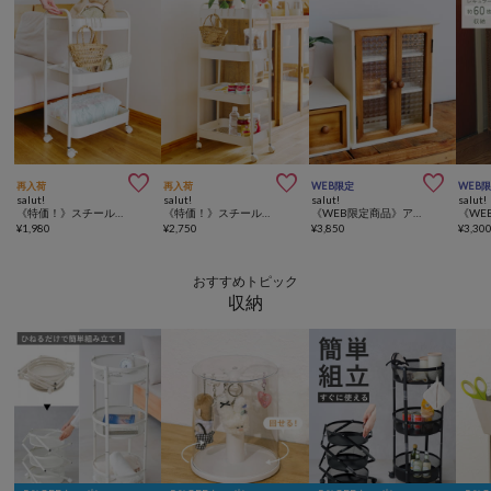



再入荷
再入荷
WEB限定
WEB
salut!
salut!
salut!
salut!
《特価！》スチールワゴン3段
《特価！》スチールワゴン4段
《WEB限定商品》アルブル両開きキャビネットミニ／choupinet
¥
1,980
¥
2,750
¥
3,850
¥
3,30
おすすめトピック
収納