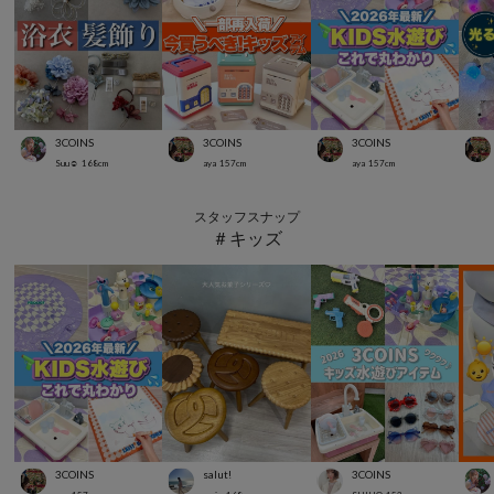
3COINS
3COINS
3COINS
Suu☺︎
168
cm
aya
157
cm
aya
157
cm
スタッフスナップ
＃キッズ
3COINS
salut!
3COINS