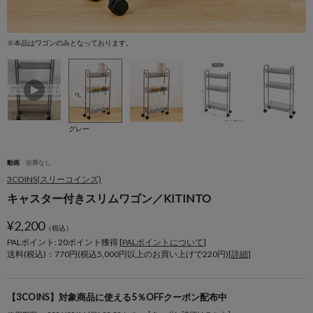
※本品はワゴンのみとなっております。
※
グレー
動画
在庫なし
3COINS(スリーコインズ)
キャスター付きスリムワゴン／KITINTO
¥
2,200
（税込）
PALポイント: 20
ポイント獲得 [
PALポイントについて
]
送料(税込)：770円(税込5,000円以上のお買い上げで220円)[
詳細
]
【3COINS】対象商品に使える5％OFFクーポン配布中