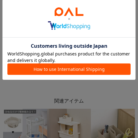
2026.05.03
2026.07.15
🥨キッチン収納特集🥨
【オススメ✨】キッチン用品おすすめアイテムご紹介🎶
新さっぽろサンピアザ店
イオンモール川口店 スタッフ
新さっぽろサンピアザ店
3COINS＋plusイオンモール川口店
3COINS
3COINS