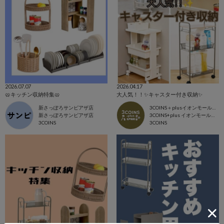
2026.07.07
2026.04.17
🥨キッチン収納特集🥨
大人気！！✨キャスター付き収納✨
新さっぽろサンピアザ店
3COINS＋plusイオンモール北戸田店
新さっぽろサンピアザ店
3COINS+plus イオンモール北戸田店
3COINS
3COINS