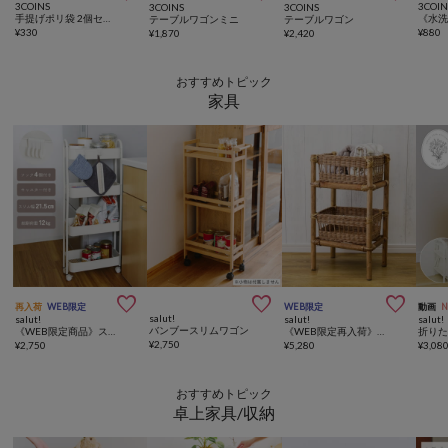
3COINS
3COIN
3COINS
3COINS
手提げポリ袋 2個セット（各40枚入り）
テーブルワゴンミニ
テーブルワゴン
¥
330
¥
880
¥
1,870
¥
2,420
おすすめトピック
家具



再入荷
WEB限定
WEB限定
動画
salut!
salut!
salut!
salut!
バンブースリムワゴン
《WEB限定商品》スチールワゴンスリム4段
《WEB限定再入荷》ラタン2段ラック
¥
2,750
¥
2,750
¥
5,280
¥
3,08
おすすめトピック
卓上家具/収納