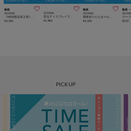
5％OFFクーポン
5％OFFクーポン
5％OFFクーポン
5％



動画
動画
動画
3COINS
3COINS
3COINS
3COIN
回るディスプレイラック／コレクション収納
《WEB限定再入荷》簡単折りたたみマルチ収納
簡単折りたたみマルチ収納
¥
1,980
¥
4,180
¥
4,180
¥
550
PICK UP