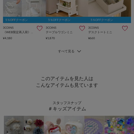
5％OFFクーポン
5％OFFクーポン
5％OFFクーポン
3COINS
3COINS
3COINS
《WEB限定再入荷》簡単折りたたみマルチ収納
テーブルワゴンミニ
デスクトートミニ
¥4,180
¥1,870
¥660
このアイテムを見た人は
こんなアイテムも見ています
スタッフスナップ
＃キッズアイテム