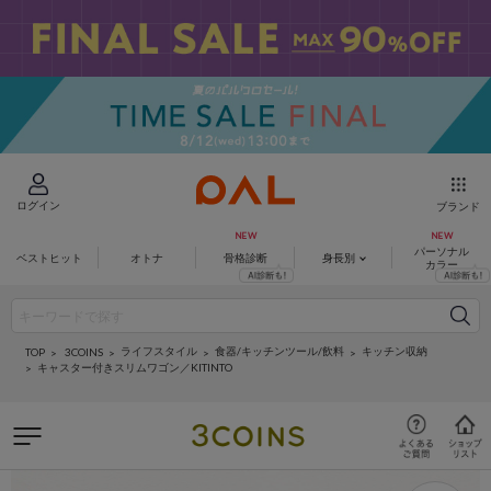
ログイン
ブランド
パーソナル
ベストヒット
オトナ
骨格診断
身長別
カラー
ライフスタイル
食器/キッチンツール/飲料
キッチン収納
3COINS
TOP
キャスター付きスリムワゴン／KITINTO