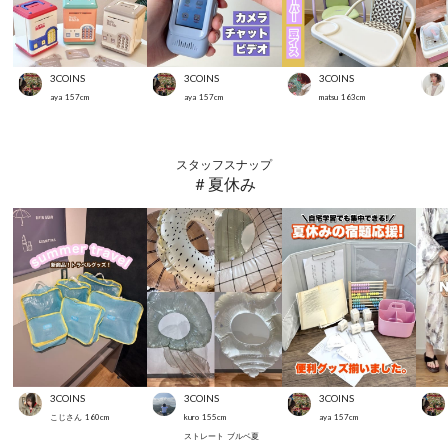
3COINS
3COINS
3COINS
aya
157
cm
aya
157
cm
matsu
163
cm
スタッフスナップ
＃夏休み
3COINS
3COINS
3COINS
こじさん
160
cm
kuro
155
cm
aya
157
cm
ストレート
ブルベ夏