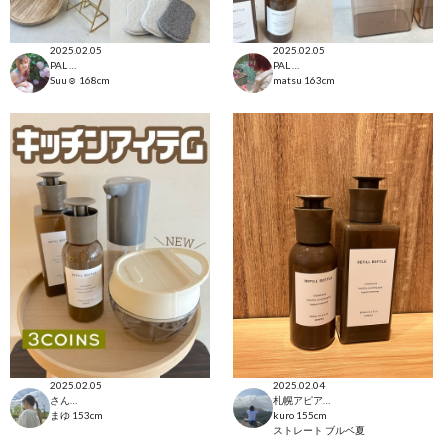
2025.02.05
2025.02.05
PAL CLOSET店
PAL CLOSET店
Suu☺︎
168cm
matsu
163cm
2025.02.05
2025.02.04
さんすて福山店
札幌アピア店
まゆ
153cm
kuro
155cm
ストレート
ブルベ夏