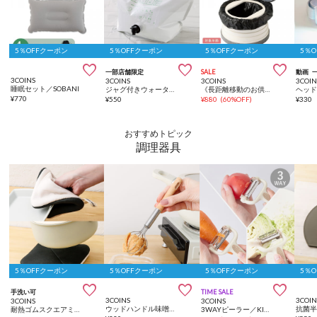
5％OFFクーポン
5％OFFクーポン
5％OFFクーポン
5％



一部店舗限定
SALE
動画
3COINS
3COINS
3COINS
3COIN
睡眠セット／SOBANI
ジャグ付きウォータータンク：8L／SOBANI
《長距離移動のお供に》ポータブルトイレ／KIDS
¥
770
¥
550
¥
880
(
60%OFF
)
¥
330
おすすめトピック
調理器具
5％OFFクーポン
5％OFFクーポン
5％OFFクーポン
5％



手洗い可
TIME SALE
3COINS
3COIN
3COINS
3COINS
ウッドハンドル味噌マドラー／KITINTO
耐熱ゴムスクエアミトン／KITINTO
3WAYピーラー／KITINTO