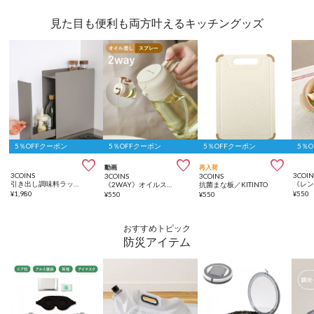
見た目も便利も両方叶えるキッチングッズ
5％OFFクーポン
5％OFFクーポン
5％OFFクーポン
5％



動画
再入荷
3COINS
3COIN
3COINS
3COINS
引き出し調味料ラック／KITINTO
《2WAY》オイルスプレーボトル：460ml／KITINTO
抗菌まな板／KITINTO
¥
1,980
¥
550
¥
550
¥
550
おすすめトピック
防災アイテム