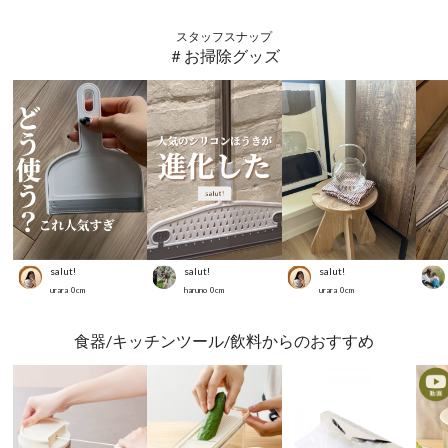
スタッフスナップ
＃お掃除グッズ
salut!
salut!
salut!
urara
0
cm
haruno
0
cm
urara
0
cm
食器/キッチンツール/飲料からのおすすめ