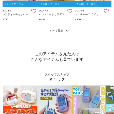
5％OFFクーポン
5％OFFクーポン
5％OFFクーポン
3COINS
3COINS
3COINS
ハンディーチョッパー：ラージ／KITINTO
ハンドル付きサラダスピナー／KITINTO
マルチWAYスライサー／KITINTO
¥550
¥660
¥550
このアイテムを見た人は
こんなアイテムも見ています
スタッフスナップ
＃キッズ