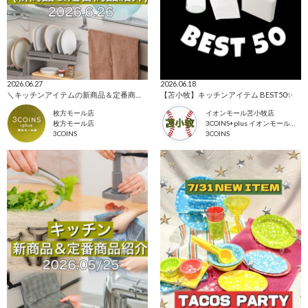
2026.06.27
2026.06.18
＼キッチンアイテムの新商品＆定番商品をご紹介！／
【苫小牧】キッチンアイテム BEST50✨
枚方モール店
イオンモール苫小牧店
枚方モール店
3COINS+plus イオンモール苫小牧店
3COINS
3COINS