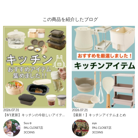
この商品を紹介したブログ
2026.07.31
2026.07.21
【8/1更新】キッチンの今欲しいアイテム集めました！
【最新！】キッチンアイテムまとめ
Suu☺︎
aya
PAL CLOSET店
PAL CLOSET店
3COINS
3COINS