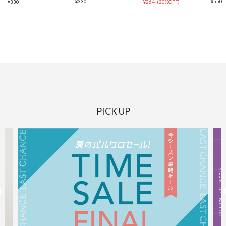
¥
330
¥
550
¥
330
¥
264
(
20%OFF
)
PICK UP