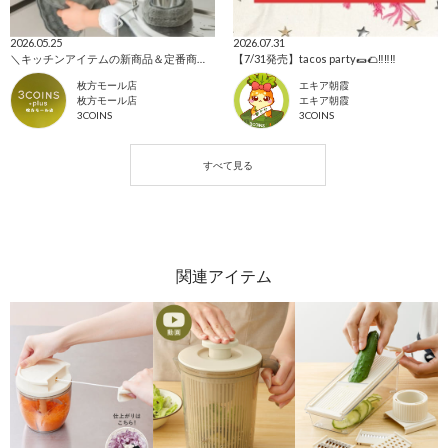
2026.05.25
2026.07.31
＼キッチンアイテムの新商品＆定番商品をご紹介！／
【7/31発売】tacos party🌯🌮‼︎‼︎‼︎
枚方モール店
エキア朝霞
枚方モール店
エキア朝霞
3COINS
3COINS