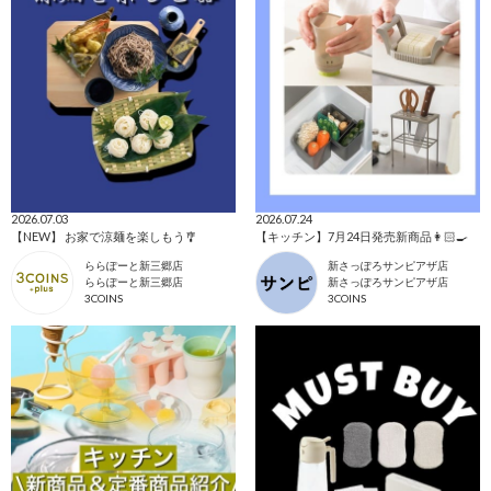
2026.07.03
2026.07.24
【NEW】 お家で涼麺を楽しもう🎐
【キッチン】7月24日発売新商品👩🏻‍🍳
ららぽーと新三郷店
新さっぽろサンピアザ店
ららぽーと新三郷店
新さっぽろサンピアザ店
3COINS
3COINS