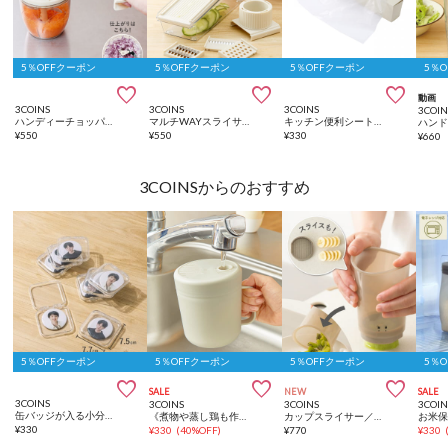
5％OFFクーポン
5％OFFクーポン
5％OFFクーポン
5％



動画
3COINS
3COINS
3COINS
3COIN
ハンディーチョッパー：ラージ／KITINTO
マルチWAYスライサー／KITINTO
キッチン便利シート（100枚入り）／KITINTO
¥
550
¥
550
¥
330
¥
660
3COINSからのおすすめ
5％OFFクーポン
5％OFFクーポン
5％OFFクーポン
5％



SALE
NEW
SALE
3COINS
3COINS
3COINS
3COIN
缶バッジが入る小分けケース：S／コレクション収納
《煮物や蒸し鶏も作れる！》一人炊き用炊飯マグ／KITINTO
カップスライサー／KITINTO
¥
330
¥
330
(
40%OFF
)
¥
770
¥
330