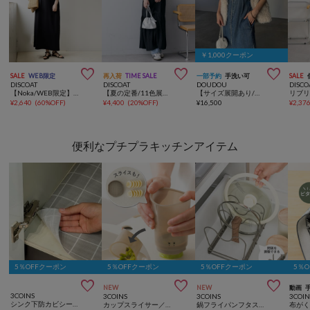
￥1,000クーポン



SALE
WEB限定
再入荷
TIME SALE
一部予約
手洗い可
SALE
DISCOAT
DISCOAT
DOUDOU
DISCO
【Noka/WEB限定】カットジョーゼットボートネックワンピース
【夏の定番/11色展開】ジャガードヨウリュウワンピース《WEB限定》
【サイズ展開あり/細見え】リヨセルデニムジャンスカ
¥
2,640
(
60%OFF
)
¥
4,400
(
20%OFF
)
¥
16,500
¥
2,37
便利なプチプラキッチンアイテム
5％OFFクーポン
5％OFFクーポン
5％OFFクーポン
5％



NEW
NEW
動画
3COINS
3COINS
3COINS
3COIN
シンク下防カビシート：3m／KITINTO
カップスライサー／KITINTO
鍋フライパンフタスタンド／KITINTO