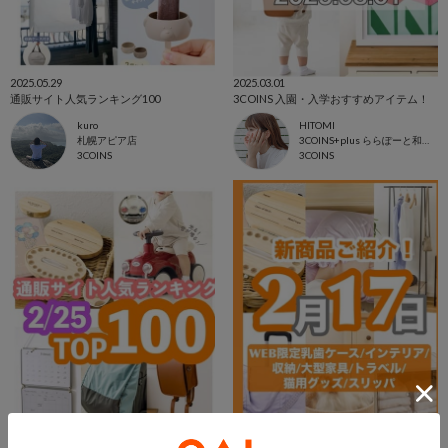
2025.05.29
2025.03.01
通販サイト人気ランキング100
3COINS 入園・入学おすすめアイテム！
kuro
HITOMI
札幌アピア店
3COINS+plus ららぽーと和泉店
3COINS
3COINS