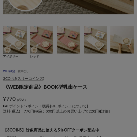
アイボリー
レッド
WEB限定
在庫なし
3COINS(スリーコインズ)
《WEB限定商品》BOOK型乳歯ケース
¥
770
（税込）
PALポイント: 7
ポイント獲得 [
PALポイントについて
]
送料(税込)：770円(税込5,000円以上のお買い上げで220円)[
詳細
]
【3COINS】対象商品に使える5％OFFクーポン配布中