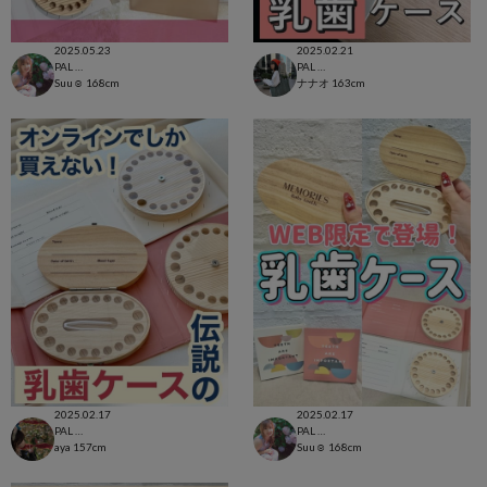
2025.05.23
2025.02.21
PAL CLOSET店
PAL CLOSET店
Suu☺︎
168cm
ナナオ
163cm
2025.02.17
2025.02.17
PAL CLOSET店
PAL CLOSET店
aya
157cm
Suu☺︎
168cm