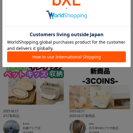
2025.02.25
2025.02.18
通販サイト人気ランキング100
【2/17】新商品すべてご紹介！
kuro
Suu☺︎
札幌アピア店
PAL CLOSET店
3COINS
3COINS
2025.02.17
2025.02.17
2/17新商品
2025.02.17 新商品
kuro
non
札幌アピア店
天王寺MIOプラザ館店
3COINS
3COINS