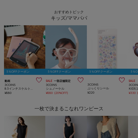
おすすめトピック
キッズ/ママパパ
5％OFFクーポン
5％OFFクーポン
5％OFFクーポン
5％



動画
SALE
一部店舗限定
SALE
3COINS
3COINS
3COINS
3COIN
ぷっくりシール
8.5インチスケルトン電子メモパッド
シュノーケル
KID
¥
220
¥
880
¥
880
(
20%OFF
)
¥
330
一枚で決まるこなれワンピース