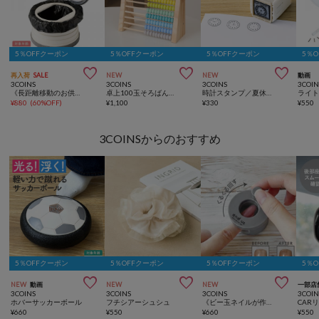
5％OFFクーポン
5％OFFクーポン
5％OFFクーポン
5％



再入荷
SALE
NEW
NEW
動画
3COINS
3COINS
3COINS
3COIN
《長距離移動のお供に》ポータブルトイレ／KIDS
卓上100玉そろばん／夏休み応援
時計スタンプ／夏休み応援
ライ
¥
880
(
60%OFF
)
¥
1,100
¥
330
¥
550
3COINSからのおすすめ
5％OFFクーポン
5％OFFクーポン
5％OFFクーポン
5％



NEW
動画
NEW
NEW
一部店
3COINS
3COINS
3COINS
3COIN
ホバーサッカーボール
フチシアーシュシュ
《ビー玉ネイルが作れる》マグネイルメーカー／and us
CAR
¥
660
¥
550
¥
660
¥
550