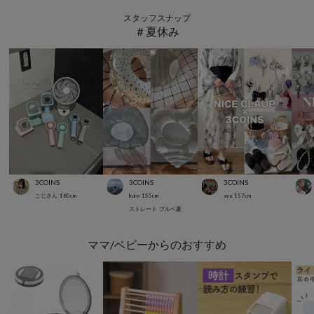
スタッフスナップ
＃夏休み
3COINS
3COINS
3COINS
こじさん
160
cm
kuro
155
cm
aya
157
cm
ストレート
ブルベ夏
ママ/ベビーからのおすすめ