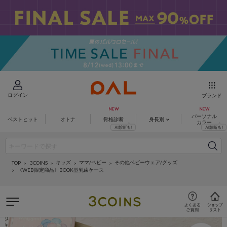
ログイン
ブランド
パーソナル
ベストヒット
オトナ
骨格診断
身長別
カラー
キッズ
ママ/ベビー
その他ベビーウェア/グッズ
3COINS
TOP
《WEB限定商品》BOOK型乳歯ケース