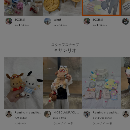
3COINS
salut!
3COINS
Suu☺︎
168
cm
yurie
168
cm
Suu☺︎
168
cm
スタッフスナップ
＃サンリオ
Remind me and forever
NICE CLAUP / OLIVE des OLIVE OUTLET
Remind me and forever
ちひ
158
cm
m o e
149
cm
まいまい🎀
154
cm
ストレート
ウェーブ
イエベ春
ウェーブ
イエベ春