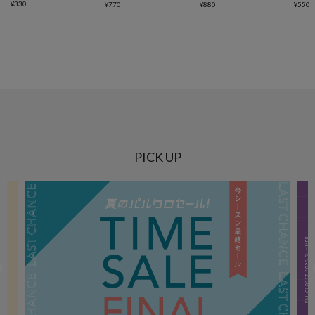
¥
330
¥
770
¥
880
¥
550
PICK UP