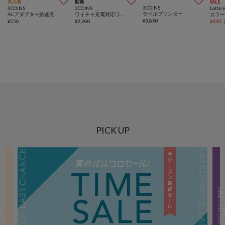



再入荷
動画
SALE
3COINS
3COINS
3COINS
Lattic
ラベルプリンター
ACアダプター急速充電
ワイチャ充電対応ワイヤレスイヤホン
¥
3,850
¥
550
¥
2,200
¥
330
PICK UP