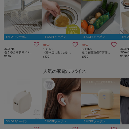
5％OFFクーポン
5％OFFクーポン
5％OFFクーポン
5％



NEW
NEW
3COINS
3COIN
3COINS
3COINS
巻き巻き水切り／KITINTO
《排水口に敷くだけ》排水口油汚れキャッチシート／KITINTO
立てる野菜保存容器セット：M／KITINTO
¥
330
¥
1,98
¥
330
¥
550
人気の家電/デバイス
5％OFFクーポン
5％OFFクーポン
5％OFFクーポン