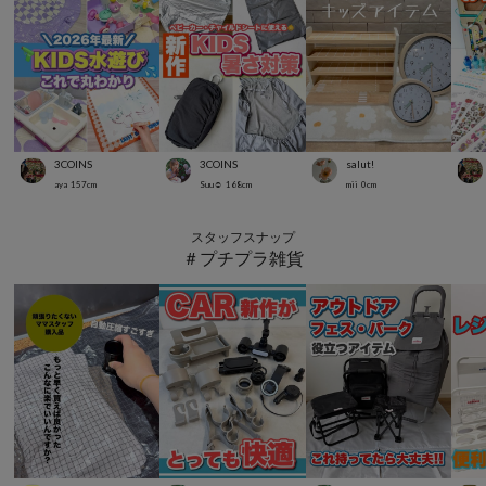
3COINS
3COINS
salut!
aya
157
cm
Suu☺︎
168
cm
mii
0
cm
スタッフスナップ
＃プチプラ雑貨