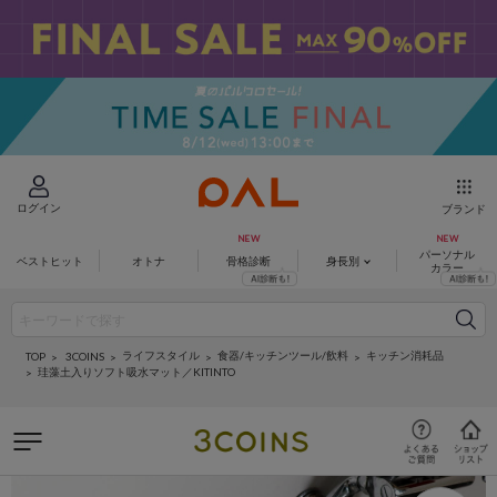
ログイン
ブランド
パーソナル
ベストヒット
オトナ
骨格診断
身長別
カラー
ライフスタイル
食器/キッチンツール/飲料
キッチン消耗品
3COINS
TOP
珪藻土入りソフト吸水マット／KITINTO