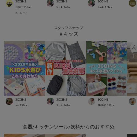
3COINS
3COINS
3COINS
おぎむ
158
cm
Suu☺︎
168
cm
Suu☺︎
168
cm
ストレート
スタッフスナップ
＃キッズ
3COINS
3COINS
3COINS
aya
157
cm
Suu☺︎
168
cm
SHIHO
152
cm
食器/キッチンツール/飲料からのおすすめ