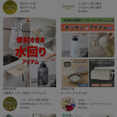
枚方モール店
ららぽーと新三郷店
枚方モール店
ららぽーと新三郷店
3COINS
3COINS
2026.06.02
2026.07.31
🫧最新キッチン水回りアイテム🫧
キッチンアイテム🧂✨
イオンタウン茨木太田店
shino
3COINS+plus イオンタウン茨木太田店
宇都宮インターパークビレッジ店
3COINS
3COINS