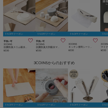
5％OFFクーポン
5％OFFクーポン
5％OFFクーポン
5％



手洗い可
手洗い可
3COINS
3COIN
3COINS
3COINS
キッチン便利シート（100枚入り）／KITINTO
抗菌防臭スリム吸水マット3枚セット／KITINTO
抗菌防臭大判吸水マット2枚セット／KITINTO
¥
330
¥
330
¥
330
¥
550
3COINSからのおすすめ
5％OFFクーポン
5％OFFクーポン
5％OFFクーポン
5％