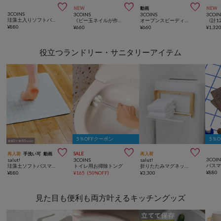



NEW
動画
NEW
3COINS
3COINS
3COINS
3COIN
珪藻土入りソフトバスマット
《ビー玉ネイルが作れる》マグネイルメーカー／and us
オープンスピーディーボトルドライヤー
¥
880
¥
660
¥
660
¥
1,32
役立つランドリー・サニタリーアイテム
5％OFFクーポン
5％



再入荷
手洗い可
動画
SALE
再入荷
3COIN
salut!
3COINS
salut!
珪藻土ソフトバスマット40×60cm／Colorful Sink Days
トイレ用お掃除トング
折りたたみマグネットラックワイド／Natural Laundry
¥
880
¥
880
¥
165
(
50%OFF
)
¥
3,300
見た目も便利も両方叶えるキッチングッズ