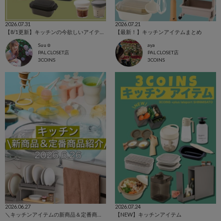
2026.07.31
2026.07.21
【8/1更新】キッチンの今欲しいアイテム集めました！
【最新！】キッチンアイテムまとめ
Suu☺︎
aya
PAL CLOSET店
PAL CLOSET店
3COINS
3COINS
2026.06.27
2026.07.24
＼キッチンアイテムの新商品＆定番商品をご紹介！／
【NEW】キッチンアイテム