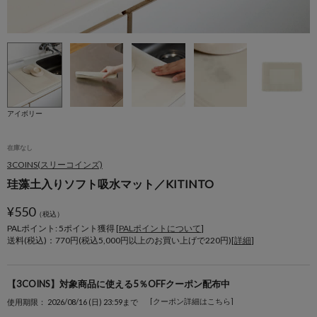
アイボリー
在庫なし
3COINS(スリーコインズ)
珪藻土入りソフト吸水マット／KITINTO
¥
550
（税込）
PALポイント: 5
ポイント獲得 [
PALポイントについて
]
送料(税込)：770円(税込5,000円以上のお買い上げで220円)[
詳細
]
【3COINS】対象商品に使える5％OFFクーポン配布中
[クーポン詳細はこちら]
使用期限： 2026/08/16 (日) 23:59まで