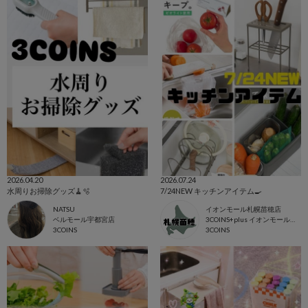
2026.04.20
2026.07.24
水周りお掃除グッズ🧹🫧
7/24NEW キッチンアイテム🍳
NATSU
イオンモール札幌苗穂店
ベルモール宇都宮店
3COINS+plus イオンモール札幌苗穂店
3COINS
3COINS