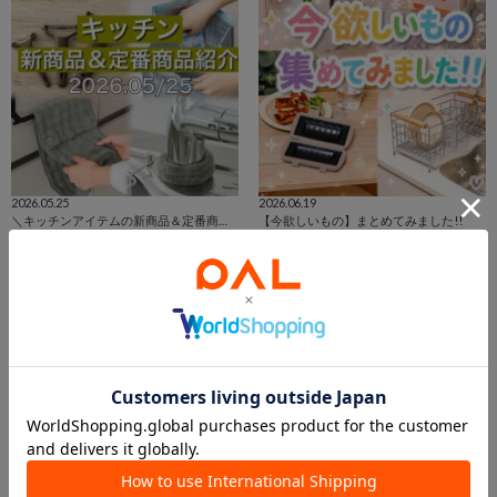
2026.05.25
2026.06.19
＼キッチンアイテムの新商品＆定番商品をご紹介！／
【今欲しいもの】まとめてみました!!
枚方モール店
イオンモール札幌発寒店
枚方モール店
イオンモール札幌発寒店
3COINS
3COINS