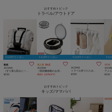
おすすめトピック
トラベル/アウトドア
5％OFFクーポン
5％OFFクーポン
5％OFFクーポン
5％



動画
再入荷
SALE
NEW
3COINS
3COINS
3COINS
3COIN
トラベル折りたたみピンチハンガー
《ずり落ち防止に！》キャリーケースバンド
《長距離移動のお供に》ポータブルトイレ／KIDS
アメ
¥
330
¥
550
¥
880
(
60%OFF
)
¥
550
おすすめトピック
キッズ/ママパパ