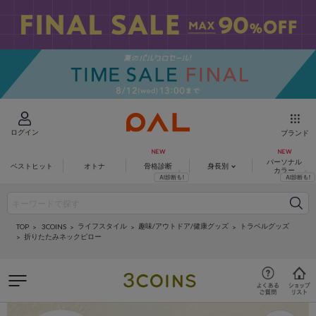
ログイン
ブランド
パーソナル
ベストヒット
オトナ
骨格診断
身長別
カラー
ライフスタイル
趣味/アウトドア/健康グッズ
トラベルグッズ
3COINS
TOP
折りたたみネックピロー