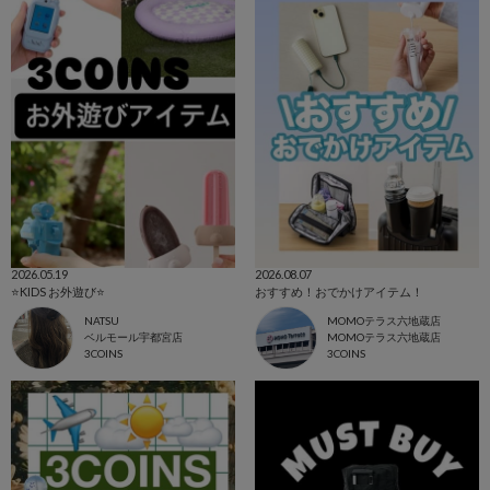
2026.05.19
2026.08.07
⭐️KIDS お外遊び⭐️
おすすめ！おでかけアイテム！
NATSU
MOMOテラス六地蔵店
ベルモール宇都宮店
MOMOテラス六地蔵店
3COINS
3COINS