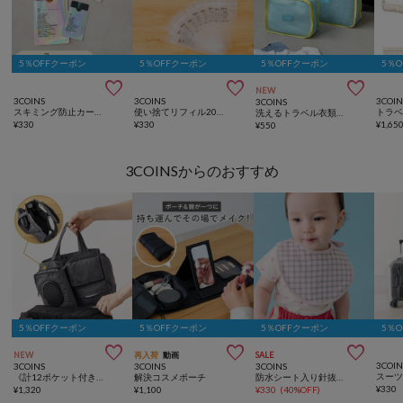
5％OFFクーポン
5％OFFクーポン
5％OFFクーポン
5％



NEW
3COINS
3COINS
3COIN
3COINS
スキミング防止カードパスポートケースセット
使い捨てリフィル20ピースセット：10ml
洗えるトラベル衣類収納2枚セット：S・M
¥
330
¥
330
¥
1,65
¥
550
3COINSからのおすすめ
5％OFFクーポン
5％OFFクーポン
5％OFFクーポン
5％



NEW
再入荷
動画
SALE
3COIN
3COINS
3COINS
3COINS
《計12ポケット付き！》バッグインバッグ／KIDSトラベル
解決コスメポーチ
防水シート入り針抜きスタイ
¥
330
¥
1,320
¥
1,100
¥
330
(
40%OFF
)