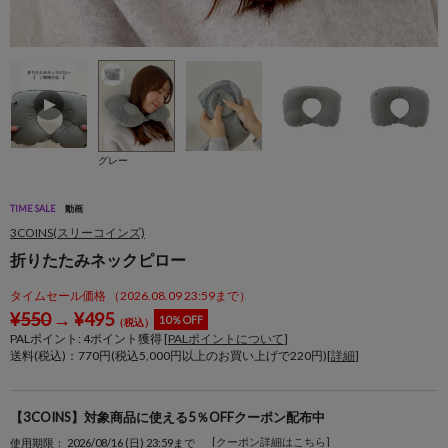
グレー
TIME SALE
動画
3COINS(スリーコインズ)
折りたたみネックピロー
タイムセール価格 （2026.08.09 23:59まで）
¥
550
→
¥
495
10％OFF
（税込）
PALポイント:
4
ポイント獲得 [
PALポイントについて
]
送料(税込)：770円(税込5,000円以上のお買い上げで220円)[
詳細
]
【3COINS】対象商品に使える5％OFFクーポン配布中
[クーポン詳細はこちら]
使用期限： 2026/08/16 (日) 23:59まで