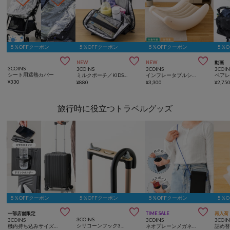
5％OFFクーポン
5％OFFクーポン
5％OFFクーポン
5％



NEW
NEW
動画
3COINS
3COINS
3COINS
3COIN
シート用遮熱カバー
ミルクポーチ／KIDSトラベル
インフレータブルシーソーチェア
¥
330
¥
880
¥
3,300
¥
2,75
旅行時に役立つトラベルグッズ
5％OFFクーポン
5％OFFクーポン
5％OFFクーポン
5％



一部店舗限定
TIME SALE
再入荷
3COINS
3COINS
3COINS
3COIN
シリコーンフック3個セット
機内持ち込みサイズスーツケース
ネオプレーンメガネケース