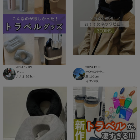
2024.12.09
2024.12.08
PAL CLOSET店
MOMOテラス六地蔵店
ナナオ
163cm
夏
166cm
イエベ秋