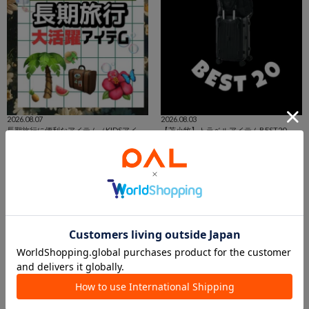
2026.08.07
2026.08.03
長期旅行に便利なアイテム（KIDSアイテムも追加しました）🧳
【苫小牧】トラベルアイテムBEST20
3COINSシャポー小岩店
イオンモール苫小牧店
シャポー小岩店
3COINS+plus イオンモール苫小牧店
3COINS
3COINS