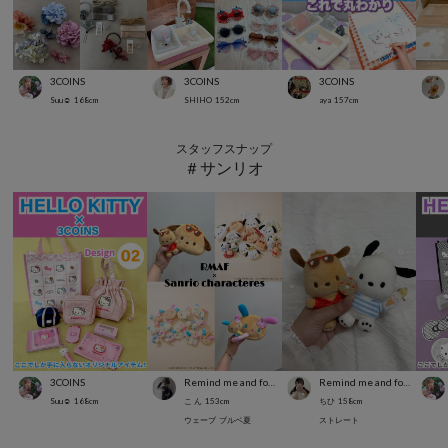
3COINS
3COINS
3COINS
Suu☺︎
168
cm
SHIHO
152
cm
aya
157
cm
スタッフスナップ
＃サンリオ
3COINS
Remind me and forever
Remind me and forever
Suu☺︎
168
cm
こ ん
153
cm
ちひ
158
cm
ウェーブ
ブルベ夏
ストレート