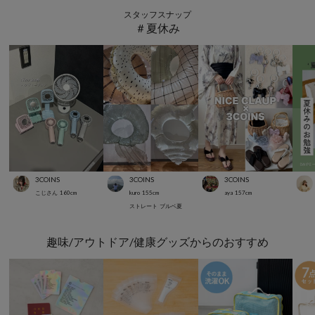
スタッフスナップ
＃夏休み
3COINS
3COINS
3COINS
こじさん
160
cm
kuro
155
cm
aya
157
cm
ストレート
ブルベ夏
趣味/アウトドア/健康グッズからのおすすめ