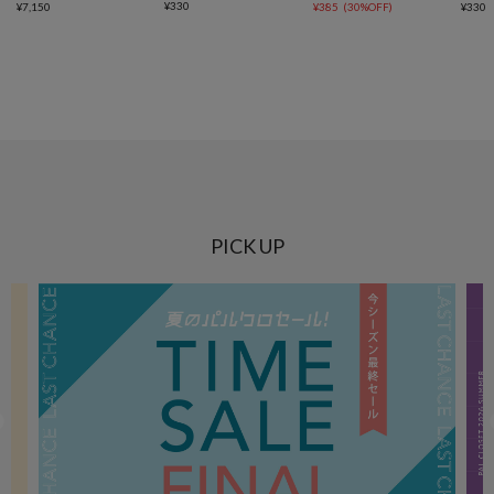
¥
330
¥
7,150
¥
385
(
30%OFF
)
¥
330
PICK UP