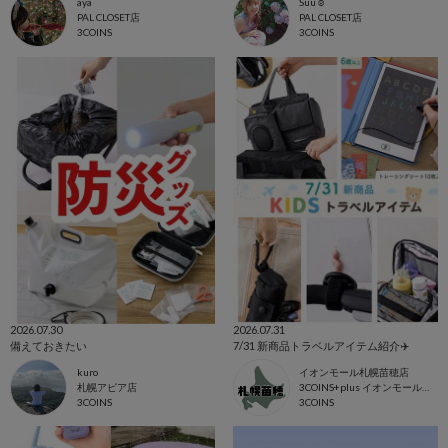
aya
Suu☺︎
PAL CLOSET店
PAL CLOSET店
3COINS
3COINS
2026.07.30
2026.07.31
備えておきたい
7/31 新商品トラベルアイテム紹介✈️
kuro
イオンモール札幌苗穂店
札幌アピア店
3COINS+plus イオンモール札幌苗穂店
3COINS
3COINS