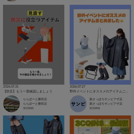
2026.07.31
2026.07.27
【防災】もう一度確認しましょう
野外イベントにオススメのアイテムご紹介☁️
ららぽーと磐田店
新さっぽろサンピアザ店
ららぽーと磐田店
新さっぽろサンピアザ店
3COINS
3COINS