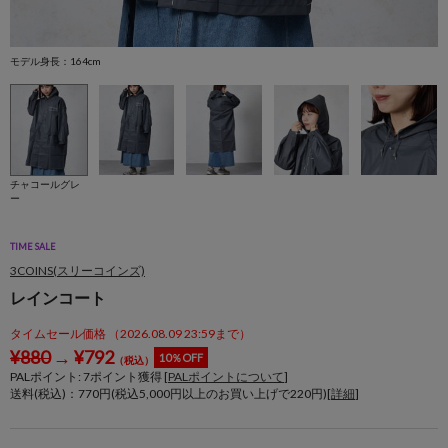
モデル身長：164cm
モ
チャコールグレ
ー
TIME SALE
3COINS(スリーコインズ)
レインコート
タイムセール価格 （2026.08.09 23:59まで）
¥
880
→
¥
792
10％OFF
（税込）
PALポイント:
7
ポイント獲得 [
PALポイントについて
]
送料(税込)：770円(税込5,000円以上のお買い上げで220円)[
詳細
]