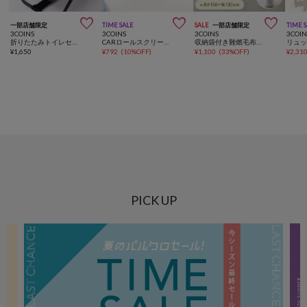



一部店舗限定
TIME SALE
SALE
一部店舗限定
TIME 
3COINS
3COINS
3COINS
3COIN
折りたたみトイレセット／SOBANI
CARロールスクリーンサンシェード
収納袋付き難燃毛布：150×130cm／SOBANI
¥
1,650
¥
792
(
10%OFF
)
¥
1,100
(
33%OFF
)
¥
2,31
PICK UP