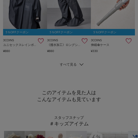
5％OFFクーポン
5％OFFクーポン
5％OFFクーポン
3COINS
3COINS
3COINS
ユニセックスレインポンチョ
《撥水加工》ロングシューズカバー：M
伸縮傘ケース
¥880
¥880
¥330
このアイテムを見た人は
こんなアイテムも見ています
スタッフスナップ
＃キッズアイテム