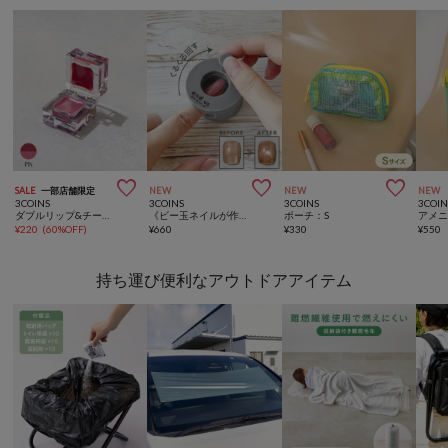



SALE
一部店舗限定
NEW
NEW
NEW
3COINS
3COINS
3COINS
3COIN
ダブルリップ&チークキューブ／and us
《ビー玉ネイルが作れる》マグネイルメーカー／and us
ポーチ：S
アメ
¥
220
(
60%OFF
)
¥
660
¥
330
¥
550
持ち運び便利なアウトドアアイテム