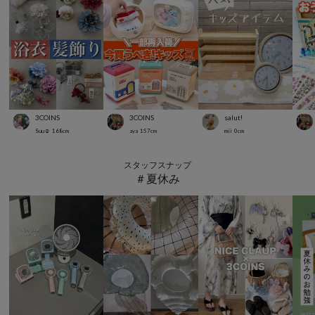
3COINS
3COINS
salut!
Suu☺︎
168
cm
aya
157
cm
mii
0
cm
スタッフスナップ
＃夏休み