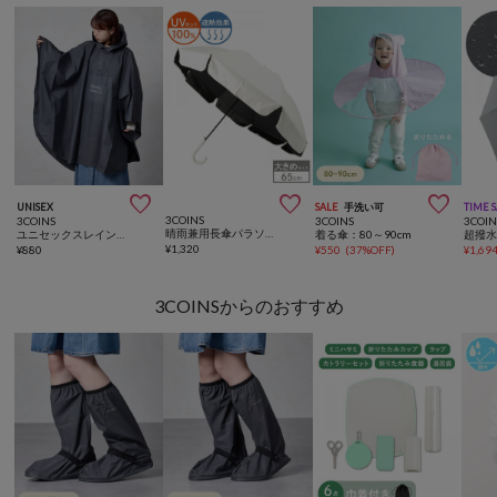



UNISEX
SALE
手洗い可
TIME 
3COINS
3COINS
3COINS
3COIN
晴雨兼用長傘パラソル風
ユニセックスレインポンチョ
着る傘：80～90cm
超撥
¥
1,320
¥
880
¥
550
(
37%OFF
)
¥
1,69
3COINSからのおすすめ