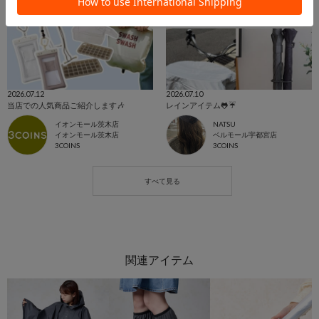
2026.07.12
2026.07.10
当店での人気商品ご紹介します🎶
レインアイテム🐸☔️
イオンモール茨木店
NATSU
イオンモール茨木店
ベルモール宇都宮店
3COINS
3COINS