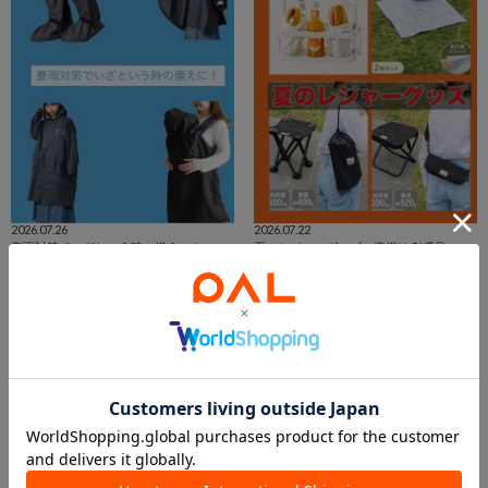
2026.07.26
2026.07.22
豪雨対策でいざという時の備えに！
夏のレジャーグッズの準備はOK⁉️🥹
イオンモール佐野新都市店
3COINS+plusイオン釧路店
3COINS+plus 佐野新都市店
イオン釧路店
3COINS
3COINS