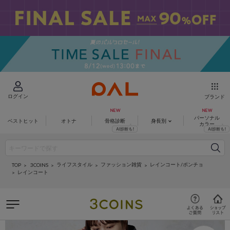
ログイン
ブランド
パーソナル
ベストヒット
オトナ
骨格診断
身長別
カラー
ライフスタイル
ファッション雑貨
レインコート/ポンチョ
3COINS
TOP
レインコート