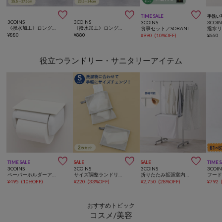



TIME SALE
手洗い
3COINS
3COINS
3COINS
3COIN
《撥水加工》ロングシューズカバー：L
《撥水加工》ロングシューズカバー：M
食事セット／SOBANI
撥水
¥
880
¥
880
¥
990
(
10%OFF
)
¥
660
役立つランドリー・サニタリーアイテム



TIME SALE
SALE
SALE
TIME 
3COINS
3COINS
3COINS
3COIN
ペーパーホルダーアタッチメント
サイズ調整ランドリーネット2枚セット：S
折りたたみ拡張室内物干しラック
¥
495
(
10%OFF
)
¥
220
(
33%OFF
)
¥
2,750
(
28%OFF
)
¥
792
おすすめトピック
コスメ/美容