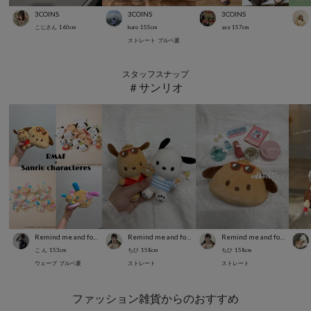
3COINS
3COINS
3COINS
こじさん
160
cm
kuro
155
cm
aya
157
cm
ストレート
ブルベ夏
スタッフスナップ
＃サンリオ
Remind me and forever
Remind me and forever
Remind me and forever
こ ん
153
cm
ちひ
158
cm
ちひ
158
cm
ウェーブ
ブルベ夏
ストレート
ストレート
ファッション雑貨からのおすすめ