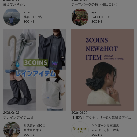
備えておきたい
テーマパークの持ち物はコレ！
kuro
aya
札幌アピア店
PAL CLOSET店
3COINS
3COINS
2026.06.02
2026.06.29
☔️レインアイテム🫧
【NEW】アクセサリー&人気雑貨アイテム‎‎𖤐 ̖́-‬‎
西武東戸塚SC店
ららぽーと新三郷店
西武東戸塚SC
ららぽーと新三郷店
3COINS
3COINS