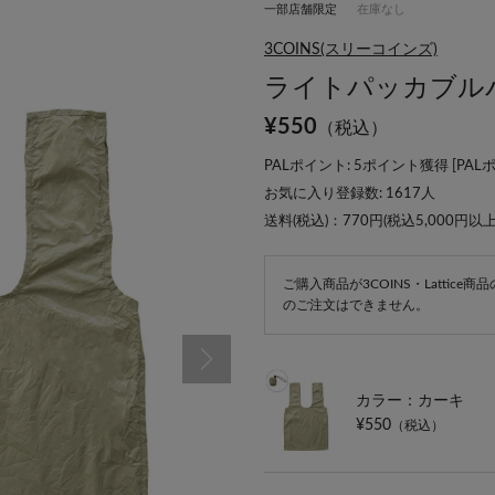
一部店舗限定
在庫なし
3COINS(スリーコインズ)
ライトパッカブルバ
¥
550
（税込）
PALポイント: 5ポイント獲得 [
PAL
お気に入り登録数:
1617
人
送料(税込)：770円(税込5,000円以
ご購入商品が3COINS・Lattic
のご注文はできません。
カラー：カーキ
¥550
（税込）