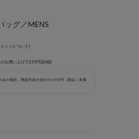
ッグ／MENS
ポイントについて
]
上のお買い上げで220円)[
詳細
]
e商品のみの場合、商品代金の合計が1,650円（税込）未満