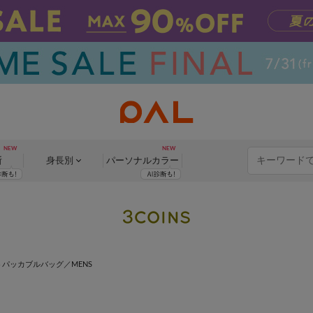
断
身長別
パーソナル
カラー
トパッカブルバッグ／MENS