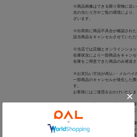
※商品画像はできる限り実物に近い
光の当たり方やご覧の環境により、
ざいます。
※出荷前に商品不具合が確認された
該当商品をキャンセルさせていただ
※当店では店舗とオンラインショッ
在庫状況により一部商品をキャンセ
在庫をご用意できた商品のみ発送さ
※お支払い方法がd払い・メルペイ
一部商品のキャンセルが発生した際
す。
お客様にはご迷惑をおかけいたしま
※一部の商品では、商品仕様や在庫
店舗在庫を表示していない場合がご
▼気になるアイテムは「
♡
」を
登録すると「♡（お気に入り）」か
登録した商品の「残りわずか」「再