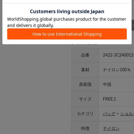
商品詳細
スタッ
アイテム詳細
品番
2422-3C240012
素材
ナイロン100％
原産国
中国
サイズ
FREE,1
カテゴリ
バッグ
>
ショル
特徴
ナイロン