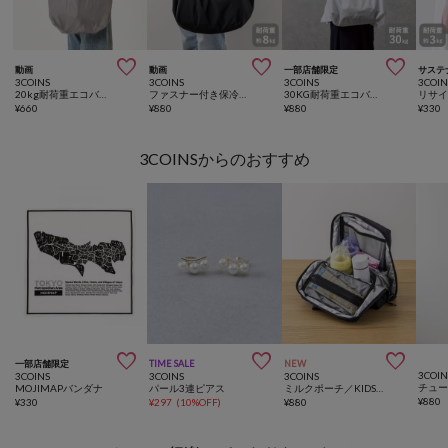



動画
動画
一部店舗限定
サステ
3COINS
3COINS
3COINS
3COIN
20kg耐荷重エコバッグ
ファスナー付き保冷エコバッグ
30KG耐荷重エコバッグ
リサ
¥
660
¥
880
¥
880
¥
330
3COINSからのおすすめ



一部店舗限定
TIME SALE
NEW
3COIN
3COINS
3COINS
3COINS
MOJIMAPバンダナ
パール3連ピアス
ミルクポーチ／KIDSトラベル
¥
880
¥
330
¥
297
(
10%OFF
)
¥
880