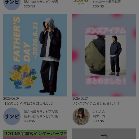
新さっぽろサンピアザ店
ららぽーと新三郷店
3COINS
3COINS
2026.06.07
2026.05.24
【父の日】今年は6月21日🫗💁🏻‍♂️
メンズアイテムまとめました！
新さっぽろサンピアザ店
こじさん
新さっぽろサンピアザ店
関マーゴ
3COINS
3COINS