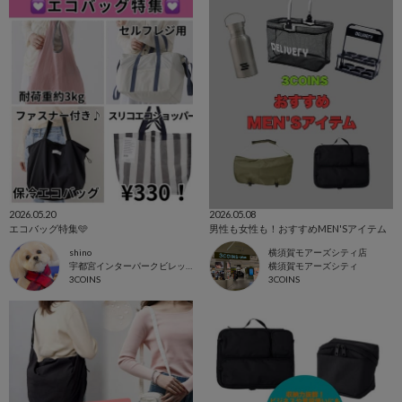
2026.05.20
2026.05.08
エコバッグ特集🩵
男性も女性も！おすすめMEN'Sアイテム
shino
横須賀モアーズシティ店
宇都宮インターパークビレッジ店
横須賀モアーズシティ
3COINS
3COINS