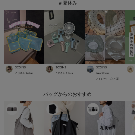
＃夏休み
3COINS
3COINS
3COINS
こじさん
160
cm
こじさん
160
cm
kuro
155
cm
ストレート
ブルベ夏
バッグからのおすすめ