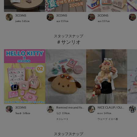
3COINS
3COINS
3COINS
junko
161
cm
aya
157
cm
aya
157
cm
スタッフスナップ
＃サンリオ
3COINS
Remind me and forever
NICE CLAUP / OLIVE des OLIVE OUTLET
Suu☺︎
168
cm
ちひ
158
cm
m o e
149
cm
ストレート
ウェーブ
イエベ春
スタッフスナップ