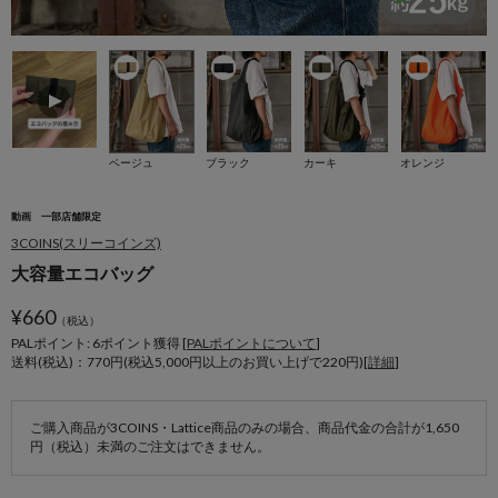
ベージュ
ブラック
カーキ
オレンジ
動画
一部店舗限定
3COINS(スリーコインズ)
大容量エコバッグ
¥
660
（税込）
PALポイント: 6
ポイント獲得 [
PALポイントについて
]
送料(税込)：770円(税込5,000円以上のお買い上げで220円)[
詳細
]
ご購入商品が3COINS・Lattice商品のみの場合、商品代金の合計が1,650
円（税込）未満のご注文はできません。