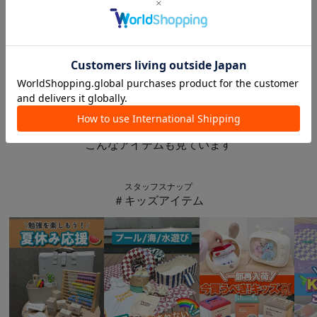
3COINS
3COINS
DELIVERYドリンクホルダー：M
PP保冷買い物バッグ
¥550
¥1,100
このアイテムを見た人は
こんなアイテムも見ています
スタッフスナップ
＃キッズアイテム