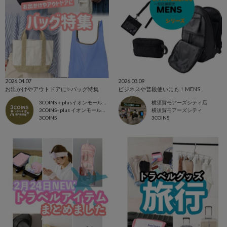
2026.04.07
2026.03.09
お出かけやアウトドアに✨バッグ特集
ビジネスや普段使いにも！MENS
3COINS＋plusイオンモール北戸田店
横須賀モアーズシティ店
3COINS+plus イオンモール北戸田店
横須賀モアーズシティ
3COINS
3COINS