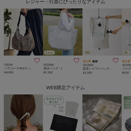
レジャー・行楽にぴったりなアイテム



再入荷
動画
再入荷
CPCM
3COINS
3COINS
3COIN
パラコードWポケットショルダー
保冷バッグ：L
防災シャワーバッグ：20L／SOBANI
¥
4,950
¥
1,100
¥
1,100
¥
550
WEB限定アイテム