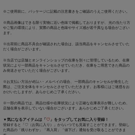
※ご使用前に、パッケージに記載の注意書きをご確認のうえご使用ください。
※商品画像はできる限り実物に近い色味で掲載しておりますが、 光の当たり方
やご覧の環境により、実際の商品と色味やサイズ感が若干異なる場合がござい
ます。
※出荷前に商品不具合が確認された場合は、該当商品をキャンセルさせていた
だく場合がございます。
※当店では店舗とオンラインショップの在庫を別々に管理しているため、在庫
状況により一部商品をキャンセルさせていただき、在庫をご用意できた商品の
み発送させていただく場合がございます。
※お支払い方法がd払い・メルペイの場合、 一部商品のキャンセルが発生した
際は、ご注文全体をキャンセルとさせていただきます。お客様にはご迷惑をお
かけいたしますが、あらかじめご了承ください。
※一部の商品では、商品仕様や在庫状況により正確な在庫表示が難しいため、
店舗在庫を表示していない場合がございます。あらかじめご了承ください。
▼気になるアイテムは「
♡
」をタップしてお気に入り登録！
登録すると「♡（お気に入り）」からいつでも見返すことができます。登録し
た商品の「残りわずか」「再入荷」「値下げ」通知を受け取ることができま
す。