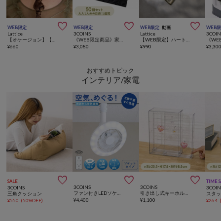



WEB限定
WEB限定
WEB限定
動画
WEB
Lattice
3COINS
Lattice
3COIN
【オケージョン】【WEB限定/人気の為再入荷】パールビジューバレッタ
《WEB限定商品》家庭用緊急トイレ50回分／SOBANI
【WEB限定】ハートメッシュバッグインバッグ
¥
660
¥
3,080
¥
990
¥
3,30
おすすめトピック
インテリア/家電



SALE
TIME 
3COINS
3COINS
3COINS
3COIN
ファン付きLEDソケットタイプ
引き出し式キーホルダーケース／コレクション収納
三角クッション
¥
4,400
¥
1,100
¥
550
(
50%OFF
)
¥
264