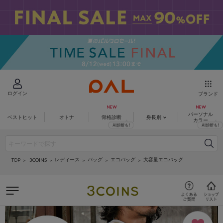
ログイン
ブランド
パーソナル
ベストヒット
オトナ
骨格診断
身長別
カラー
レディース
バッグ
エコバッグ
大容量エコバッグ
3COINS
TOP