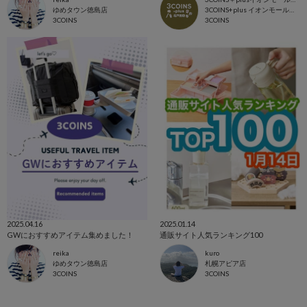
ゆめタウン徳島店
3COINS+plus イオンモール北戸田店
3COINS
3COINS
2025.04.16
2025.01.14
GWにおすすめアイテム集めました！
通販サイト人気ランキング100
reika
kuro
ゆめタウン徳島店
札幌アピア店
3COINS
3COINS