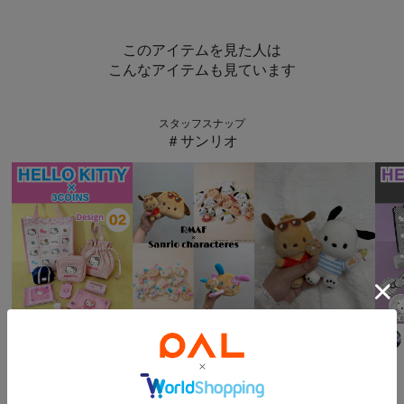
このアイテムを見た人は
こんなアイテムも見ています
スタッフスナップ
＃サンリオ
3COINS
Remind me and forever
Remind me and forever
Suu☺︎
168
cm
こ ん
153
cm
ちひ
158
cm
ウェーブ
ブルベ夏
ストレート