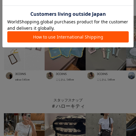
スタッフスナップ
＃夏休み
3COINS
3COINS
3COINS
yukaa
161
cm
こじさん
160
cm
こじさん
160
cm
スタッフスナップ
＃ハローキティ