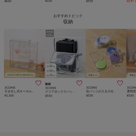
¥
330
¥
660
¥
550
¥
297
おすすめトピック
収納



動画
3COINS
3COINS
3COIN
3COINS
引き出し式キーホルダーケース／コレクション収納
缶バッジが入る小分けケース：M／コレクション収納
クリアボックスバッグ：LLタテ／クリア収納シリーズ
¥
1,100
¥
330
¥
330
¥
550