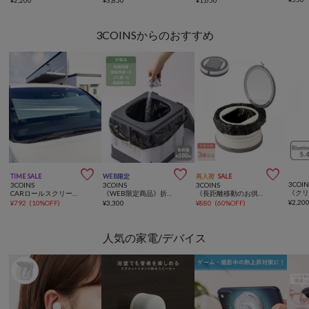
3COINSからのおすすめ



TIME SALE
WEB限定
再入荷
SALE
3COIN
3COINS
3COINS
3COINS
CARロールスクリーンサンシェード
《WEB限定商品》折りたたみ非常用トイレ／SOBANI
《長距離移動のお供に》ポータブルトイレ／KIDS
¥
2,20
¥
792
(
10%OFF
)
¥
3,300
¥
880
(
60%OFF
)
人気の家電/デバイス