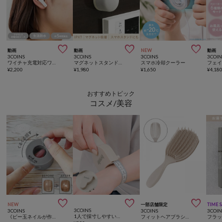



動画
動画
NEW
動画
3COINS
3COINS
3COINS
3COIN
ワイチャ充電対応ワイヤレスイヤホン
マグネットスタンド防水スピーカー
スマホ冷却クーラー
¥
2,200
¥
1,980
¥
1,650
¥
4,18
おすすめトピック
コスメ/美容



NEW
一部店舗限定
TIME 
3COINS
3COINS
3COINS
3COIN
1人で採寸しやすいメジャー／hemle
《ビー玉ネイルが作れる》マグネイルメーカー／and us
フィットヘアブラシ／and us