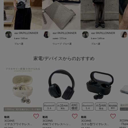
ear PAPILLONNER
ear PAPILLONNER
ear PAPILLONNER
karen
160
cm
yummi
155
cm
karen
160
cm
ブルベ夏
ウェーブ
ブルベ夏
ブルベ夏
家電/デバイスからのおすすめ



動画
動画
動画
3COIN
3COINS
3COINS
3COINS
イヤカフワイヤレスイヤホン
ANCワイヤレスヘッドホン
カナル型ワイヤレスイヤホン
¥
550
¥
2,200
¥
3,850
¥
1,650