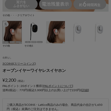
その他・・・クリアホワイト
そ
その他
その他1
在庫なし
3COINS(スリーコインズ)
オープンイヤーワイヤレスイヤホン
¥
2,200
（税込）
PALポイント: 20
ポイント獲得 [
PALポイントについて
]
送料(税込)：770円(税込5,000円以上のお買い上げで220円)[
詳細
]
ご購入商品が3COINS・Lattice商品のみの場合、商品代金の合計が1,650
円（税込）未満のご注文はできません。