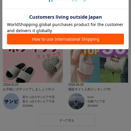
2026.05.20
2026.06.28
お手軽にボディケアしましょう🩷🎶
通販サイト人気ランキング50
新さっぽろサンピアザ店
kuro
新さっぽろサンピアザ店
札幌アピア店
3COINS
3COINS