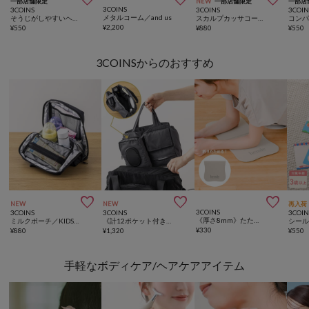
一部店舗限定
NEW
一部店舗限定
一部店
3COINS
3COINS
3COINS
3COIN
メタルコーム／and us
そうじがしやすいヘアブラシ／and us
スカルプカッサコーム／and us
¥
2,200
¥
550
¥
880
¥
550
3COINSからのおすすめ



NEW
NEW
再入荷
3COINS
3COINS
3COINS
3COIN
《厚さ8mm》たためる部分ヨガマット／hemle
ミルクポーチ／KIDSトラベル
《計12ポケット付き！》バッグインバッグ／KIDSトラベル
¥
330
¥
880
¥
1,320
¥
550
手軽なボディケア/ヘアケアアイテム