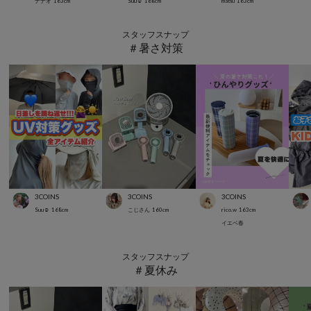
ナナオ
163
cm
Suu☺︎
168
cm
matsu
163
cm
スタッフスナップ
＃暑さ対策
3COINS
3COINS
3COINS
Suu☺︎
168
cm
こじさん
160
cm
rico.w
163
cm
イエベ春
スタッフスナップ
＃夏休み