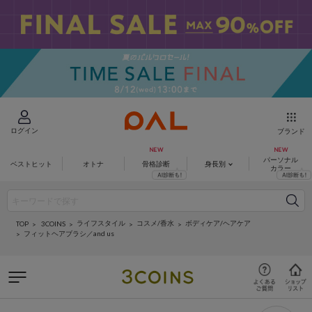
ログイン
ブランド
パーソナル
ベストヒット
オトナ
骨格診断
身長別
カラー
ライフスタイル
コスメ/香水
ボディケア/ヘアケア
3COINS
TOP
フィットヘアブラシ／and us