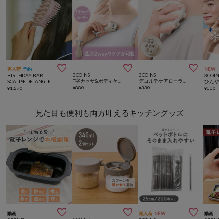



再入荷
予約
NEW
3COINS
3COINS
BIRTHDAY BAR
3COIN
T字カッサ&ボディケアローラー／hemle
デコルテケアローラー／hemle
SCALP + DETANGLE BRUSH 両面ブラシ
¥
880
¥
330
¥
1,870
¥
660
見た目も便利も両方叶えるキッチングッズ



動画
再入荷
NEW
動画
3COINS