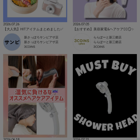
2026.07.26
2026.07.05
【大人気】HITアイテムまとめました✅
【おすすめ】美容家電&ヘアケア💇‍♀️🪞✨
新さっぽろサンピアザ店
ららぽーと新三郷店
新さっぽろサンピアザ店
ららぽーと新三郷店
3COINS
3COINS
2026.06.18
2026.07.21