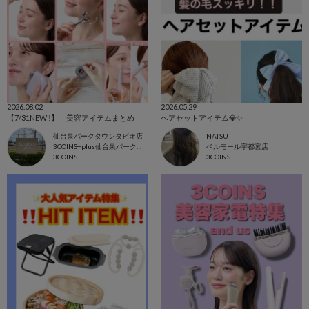
2026.08.02
2026.05.29
【7/31NEW‼︎】 美容アイテムまとめ
ヘアセットアイテム💎✨️
仙台泉パークタウンタピオ店
NATSU
3COINS+plus仙台泉パークタウンタピオ店
ベルモール宇都宮店
3COINS
3COINS