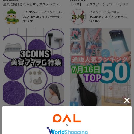
湿気に負けるな👊🏻💖オススメヘアケアアイテム💇🏻‍♀️
【バス】 オススメ！シャワーヘッド🚿
３COINS＋plusイオンモール上尾
イオンモール苫小牧店
3COINS+plus イオンモール上尾店
3COINS+plus イオンモール苫小牧店
3COINS
3COINS
2026.08.04
2026.07.16
毎日の疲れを解消するアイテムたち🌝
通販サイト人気ランキング50
3COINSシャポー小岩店
kuro
シャポー小岩店
札幌アピア店
3COINS
3COINS