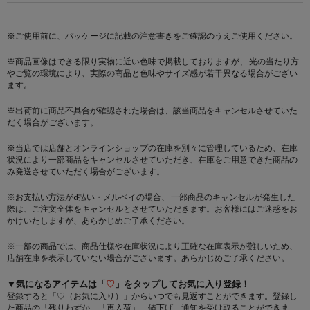
※ご使用前に、パッケージに記載の注意書きをご確認のうえご使用ください。
※商品画像はできる限り実物に近い色味で掲載しておりますが、 光の当たり方
やご覧の環境により、実際の商品と色味やサイズ感が若干異なる場合がござい
ます。
※出荷前に商品不具合が確認された場合は、該当商品をキャンセルさせていた
だく場合がございます。
※当店では店舗とオンラインショップの在庫を別々に管理しているため、在庫
状況により一部商品をキャンセルさせていただき、在庫をご用意できた商品の
み発送させていただく場合がございます。
※お支払い方法がd払い・メルペイの場合、 一部商品のキャンセルが発生した
際は、ご注文全体をキャンセルとさせていただきます。お客様にはご迷惑をお
かけいたしますが、あらかじめご了承ください。
※一部の商品では、商品仕様や在庫状況により正確な在庫表示が難しいため、
店舗在庫を表示していない場合がございます。あらかじめご了承ください。
▼気になるアイテムは「
♡
」をタップしてお気に入り登録！
登録すると「♡（お気に入り）」からいつでも見返すことができます。登録し
た商品の「残りわずか」「再入荷」「値下げ」通知を受け取ることができま