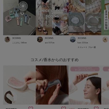
3COINS
3COINS
3COINS
こじさん
160
cm
aya
157
cm
kuro
155
cm
ストレート
ブルベ夏
コスメ/香水からのおすすめ


