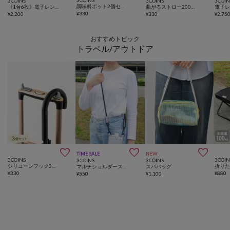
3COINS
3COINS
3COIN
調味料ポット2個セット／KITINTO
《1台6役》電子レンジ調理器／KITINTO
曲がるストロー200本入り／KITINTO
¥
330
¥
2,200
¥
330
¥
2,75
おすすめトピック
トラベル/アウトドア



TIME SALE
NEW
3COINS
3COIN
3COINS
3COINS
シリコーンフック3個セット
折り
マルチショルダーストラップ
スパバッグ
¥
330
¥
880
¥
550
¥
1,100