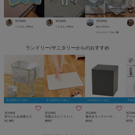
3COINS
3COINS
3COINS
こじさん
160
cm
こじさん
160
cm
kuro
155
cm
ストレート
ブルベ夏
ランドリー/サニタリーからのおすすめ
5％OFFクーポン
5％OFFクーポン
5％OFFクーポン
5％



3COINS
3COINS
3COINS
3COIN
折りたたみ洗濯カゴ
珪藻土入りソフトバスマット
蓋付きランドリーケース
¥
1,980
¥
880
¥
660
¥
550