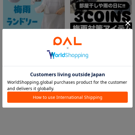
2026.06.02
2026.05.26
雨の日でも大丈夫！梅雨ランドリーアイテム🧺
NEW☔️🧺梅雨対策アイテム🐸☀️
新さっぽろサンピアザ店
NATSU
新さっぽろサンピアザ店
ベルモール宇都宮店
3COINS
3COINS