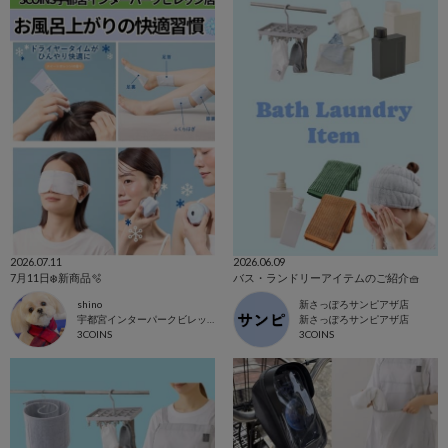
2026.07.11
2026.06.09
7月11日❄️新商品🫧
バス・ランドリーアイテムのご紹介🧺
shino
新さっぽろサンピアザ店
宇都宮インターパークビレッジ店
新さっぽろサンピアザ店
3COINS
3COINS