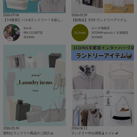
2026.07.06
2026.05.29
【7/6更新】バス&ランドリー！今欲しいアイテム集めました☺
【新商品】5/25~ランドリーアイテム
Suu☺︎
ルミネ池袋店
PAL CLOSET店
3COINS+plusルミネ池袋店
3COINS
3COINS
2026.05.30
2026.06.12
便利なランドリー商品のご紹介🧺
ランドリー🩵お掃除🧹トイレ🚽