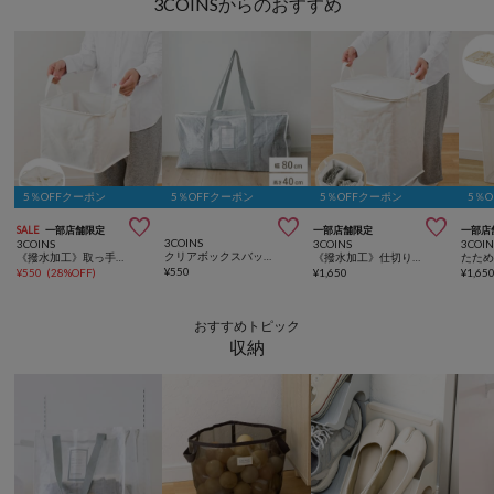
3COINSからのおすすめ
5％OFFクーポン
5％OFFクーポン
5％OFFクーポン
5％



SALE
一部店舗限定
一部店舗限定
一部店
3COINS
3COINS
3COINS
3COIN
クリアボックスバッグ：LL／クリア収納シリーズ
《撥水加工》取っ手付きランドリーバスケット
《撥水加工》仕切り付きランドリーバスケット
¥
550
¥
550
(
28%OFF
)
¥
1,650
¥
1,65
おすすめトピック
収納