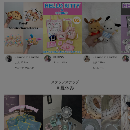
Remind me and forever
3COINS
Remind me and forever
こ ん
153
cm
Suu☺︎
168
cm
ちひ
158
cm
ウェーブ
ブルベ夏
ストレート
スタッフスナップ
＃夏休み