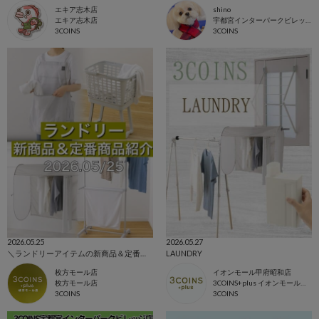
エキア志木店
shino
エキア志木店
宇都宮インターパークビレッジ店
3COINS
3COINS
2026.05.25
2026.05.27
＼ランドリーアイテムの新商品＆定番商品紹介／
LAUNDRY
枚方モール店
イオンモール甲府昭和店
枚方モール店
3COINS+plus イオンモール甲府昭和店
3COINS
3COINS