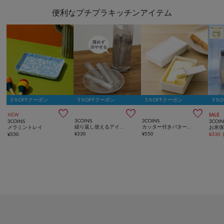
便利なプチプラキッチンアイテム
5％OFFクーポン
5％OFFクーポン
5％OFFクーポン
5％



NEW
SALE
3COINS
3COINS
3COINS
3COIN
繰り返し使えるアイススティック／KITINTO
カッター付きバターケース：200g／KITINTO
メラミントレイ
¥
330
¥
550
¥
330
¥
330