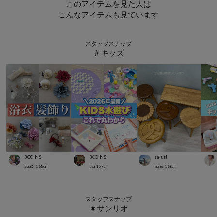
このアイテムを見た人は
こんなアイテムも見ています
スタッフスナップ
＃キッズ
3COINS
3COINS
salut!
Suu☺︎
168
cm
aya
157
cm
yurie
168
cm
スタッフスナップ
＃サンリオ