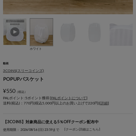
ホワイト
動画
3COINS(スリーコインズ)
POPUPバスケット
¥
550
（税込）
PALポイント: 5
ポイント獲得 [
PALポイントについて
]
送料(税込)：770円(税込5,000円以上のお買い上げで220円)[
詳細
]
【3COINS】対象商品に使える5％OFFクーポン配布中
[クーポン詳細はこちら]
使用期限： 2026/08/16 (日) 23:59まで