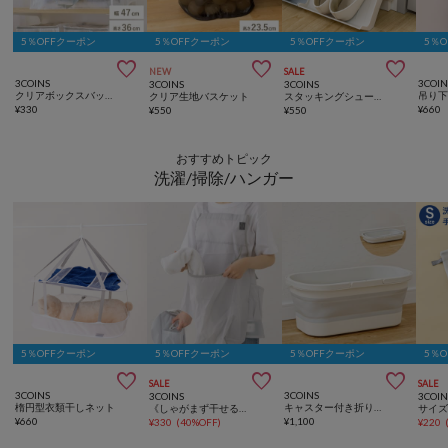
5％OFFクーポン
5％OFFクーポン
5％OFFクーポン
5％



NEW
SALE
3COINS
3COIN
3COINS
3COINS
クリアボックスバッグ：L／クリア収納シリーズ
クリア生地バスケット
スタッキングシューズ収納
¥
330
¥
660
¥
550
¥
550
おすすめトピック
洗濯/掃除/ハンガー
5％OFFクーポン
5％OFFクーポン
5％OFFクーポン
5％



SALE
SALE
3COINS
3COINS
3COINS
3COIN
楕円型衣類干しネット
キャスター付き折りたためるバケツ：12L
《しゃがまず干せる！》カンガルーエプロン
¥
660
¥
1,100
¥
330
(
40%OFF
)
¥
220