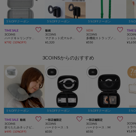
5％OFFクーポン
5％OFFクーポン
5％OFFクーポン
5％



TIME SALE
動画
NEW
TIME 
3COINS
3COINS
3COINS
3COIN
ハードキャリングケース
マグネット式マルチスマホホルダー
多機能ストラップ／推し活
¥
792
(
10%OFF
)
¥
1,320
¥
550
¥
1,65
3COINSからのおすすめ
5％OFFクーポン
5％OFFクーポン
5％OFFクーポン
5％



TIME SALE
動画
一部店舗限定
一部店舗限定
3COIN
3COINS
3COINS
3COINS
折りたたみネックピロー
ハードケース：S
ハードケース：M
¥
1,65
¥
495
(
10%OFF
)
¥
330
¥
550