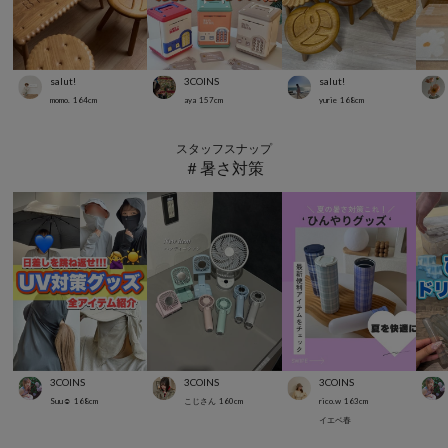
salut!
3COINS
salut!
momo.
164
cm
aya
157
cm
yurie
168
cm
スタッフスナップ
＃暑さ対策
3COINS
3COINS
3COINS
Suu☺︎
168
cm
こじさん
160
cm
rico.w
163
cm
イエベ春