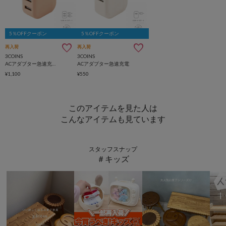
5％OFFクーポン
5％OFFクーポン
再入荷
再入荷
3COINS
3COINS
ACアダプター急速充電2ポート
ACアダプター急速充電
¥1,100
¥550
このアイテムを見た人は
こんなアイテムも見ています
スタッフスナップ
＃キッズ