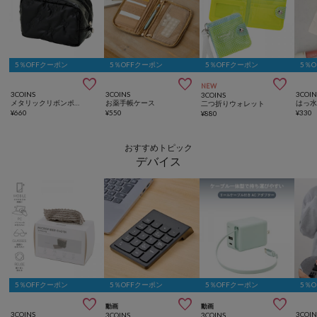
5％OFFクーポン
5％OFFクーポン
5％OFFクーポン
5％



NEW
3COINS
3COINS
3COIN
3COINS
メタリックリボンポーチ
お薬手帳ケース
二つ折りウォレット
¥
660
¥
550
¥
330
¥
880
おすすめトピック
デバイス
5％OFFクーポン
5％OFFクーポン
5％OFFクーポン
5％



動画
動画
3COINS
3COIN
3COINS
3COINS