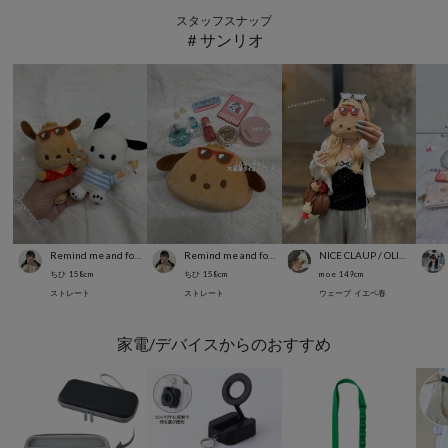
スタッフスナップ
＃サンリオ
Remind me and forever
Remind me and forever
NICE CLAUP / OLIVE des OLIVE OUTLET
ちひ
158
cm
ちひ
158
cm
m o e
149
cm
ストレート
ストレート
ウェーブ
イエベ春
家電/デバイスからのおすすめ