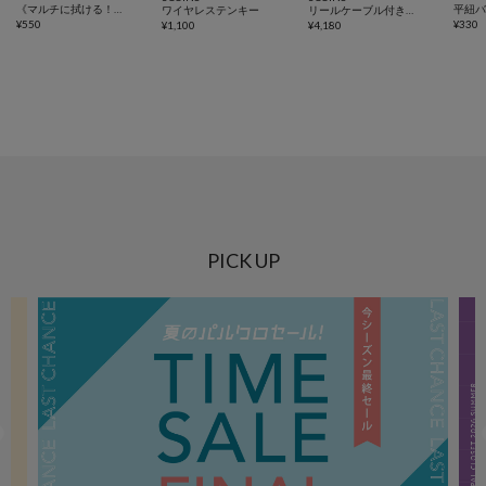
《マルチに拭ける！》マイクロファイバークロス20枚セット
ワイヤレステンキー
リールケーブル付きACアダプター
¥
550
¥
330
¥
1,100
¥
4,180
PICK UP