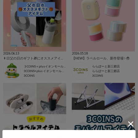
2026.06.13
2026.05.18
👨🏻父の日のギフト🎁にオススメアイテムまとめました🌟
【NEW】ラベルロール、新作登場✨🍟
３COINS＋plusイオンモール上尾
ららぽーと新三郷店
3COINS+plus イオンモール上尾店
ららぽーと新三郷店
3COINS
3COINS