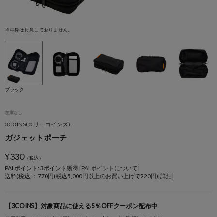
※中身は付属しておりません。
※
ブラック
在庫なし
3COINS(スリーコインズ)
ガジェットポーチ
¥
330
（税込）
PALポイント: 3
ポイント獲得 [
PALポイントについて
]
送料(税込)：770円(税込5,000円以上のお買い上げで220円)[
詳細
]
【3COINS】対象商品に使える5％OFFクーポン配布中