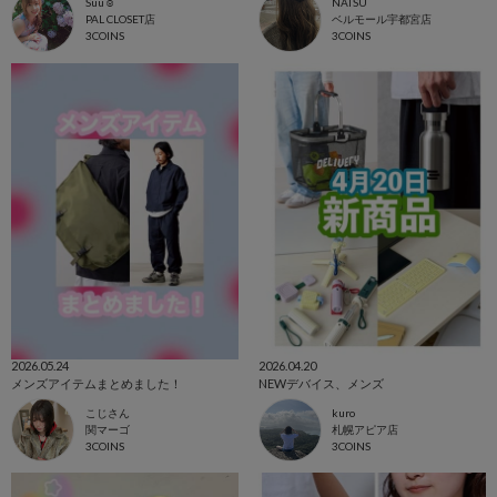
Suu☺︎
NATSU
PAL CLOSET店
ベルモール宇都宮店
3COINS
3COINS
2026.05.24
2026.04.20
メンズアイテムまとめました！
NEWデバイス、メンズ
こじさん
kuro
関マーゴ
札幌アピア店
3COINS
3COINS