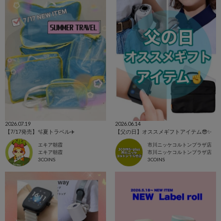
2026.07.19
2026.06.14
【7/17発売】🫧夏トラベル✈️
【父の日】オススメギフトアイテム😎✨
エキア朝霞
市川ニッケコルトンプラザ店
エキア朝霞
市川ニッケコルトンプラザ店
3COINS
3COINS