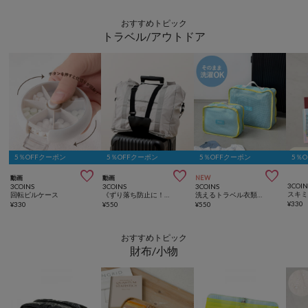
おすすめトピック
トラベル/アウトドア
5％OFFクーポン
5％OFFクーポン
5％OFFクーポン
5％



動画
動画
NEW
3COIN
3COINS
3COINS
3COINS
回転ピルケース
《ずり落ち防止に！》キャリーケースバンド
洗えるトラベル衣類収納2枚セット：S・M
¥
330
¥
330
¥
550
¥
550
おすすめトピック
財布/小物