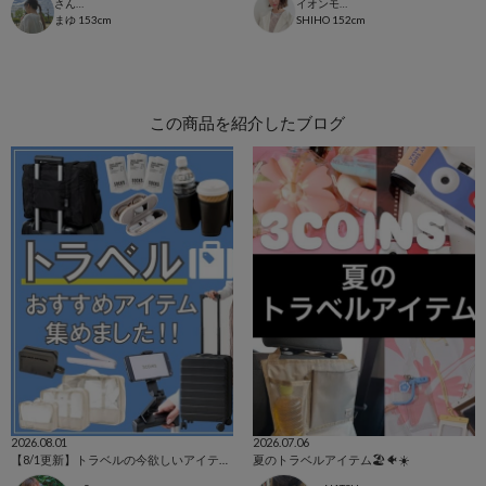
さんすて福山店
イオンモール太田店
まゆ
153cm
SHIHO
152cm
この商品を紹介したブログ
2026.08.01
2026.07.06
【8/1更新】トラベルの今欲しいアイテム集めました！
夏のトラベルアイテム🏖🐠☀️