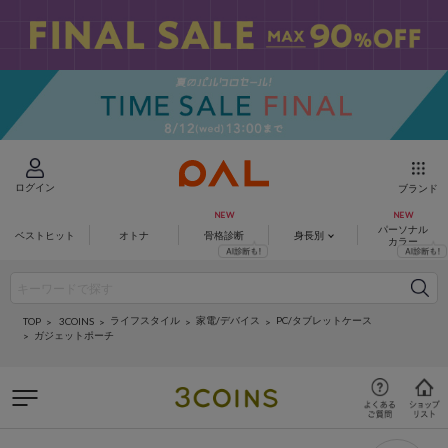
ログイン
ブランド
パーソナル
ベストヒット
オトナ
骨格診断
身長別
カラー
ライフスタイル
家電/デバイス
PC/タブレットケース
3COINS
TOP
ガジェットポーチ