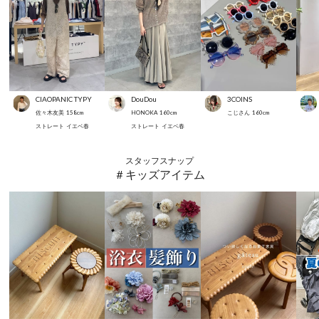
CIAOPANIC TYPY
DouDou
3COINS
佐々木友美
158
cm
HONOKA
160
cm
こじさん
160
cm
ストレート
イエベ春
ストレート
イエベ春
スタッフスナップ
＃キッズアイテム