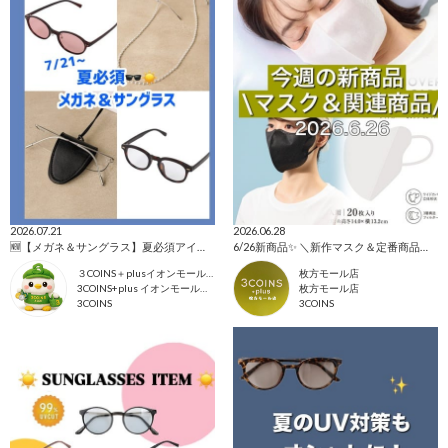
2026.07.21
2026.06.28
🆕【メガネ＆サングラス】夏必須アイテム🕶️☀️
6/26新商品✨ ＼新作マスク＆定番商品ご紹介／
３COINS＋plusイオンモール上尾
枚方モール店
3COINS+plus イオンモール上尾店
枚方モール店
3COINS
3COINS