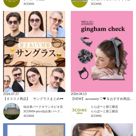
3COINS
3COINS
2026.07.27
2026.04.13
【オススメ商品】 サングラスまとめ🕶️
【NEW】 𝒂𝒄𝒄𝒆𝒔𝒔𝒐𝒓𝒚 🤍🖤 & おすすめ商品全て🩷
仙台泉パークタウンタピオ店
ららぽーと新三郷店
3COINS+plus仙台泉パークタウンタピオ店
ららぽーと新三郷店
3COINS
3COINS