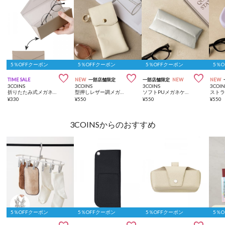
5％OFFクーポン
5％OFFクーポン
5％OFFクーポン
5％



TIME SALE
NEW
一部店舗限定
一部店舗限定
NEW
NEW
3COINS
3COINS
3COINS
3COIN
折りたたみ式メガネケース
型押しレザー調メガネケース
ソフトPUメガネケース
¥
330
¥
550
¥
550
¥
550
3COINSからのおすすめ
5％OFFクーポン
5％OFFクーポン
5％OFFクーポン
5％