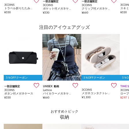



一部店舗限定
一部店舗限定
3COINS
3COIN
3COINS
3COINS
トラベル折りたたみピンチハンガー
ポケット付メガネケース
クリップ付メガネケース
¥
330
¥
330
¥
330
¥
660
注目のアイウェアグッズ
5％OFFクーポン
5％OFFクーポン
5％



一部店舗限定
UNISEX
動画
TIME 
3COINS
3COINS
Lattice
3COIN
メガネコンタクトレンズケース
ボタン付メガネケース
バイカラーメガネケース
¥
1,100
¥
330
¥
660
¥
297
おすすめトピック
収納