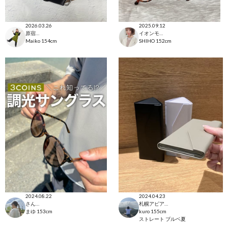
2026.03.26
2025.09.12
原宿本店
イオンモール太田店
Maiko
154cm
SHIHO
152cm
2024.08.22
2024.04.23
さんすて福山店
札幌アピア店
まゆ
153cm
kuro
155cm
ストレート
ブルベ夏