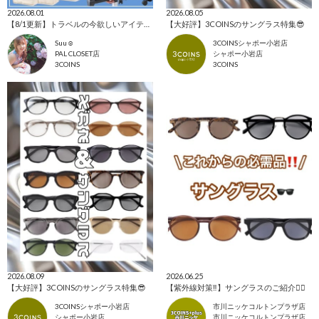
2026.08.01
2026.08.05
【8/1更新】トラベルの今欲しいアイテム集めました！
【大好評】3COINSのサングラス特集😎
Suu☺︎
3COINSシャポー小岩店
PAL CLOSET店
シャポー小岩店
3COINS
3COINS
2026.08.09
2026.06.25
【大好評】3COINSのサングラス特集😎
【紫外線対策‼️】サングラスのご紹介✌🏻
3COINSシャポー小岩店
市川ニッケコルトンプラザ店
シャポー小岩店
市川ニッケコルトンプラザ店