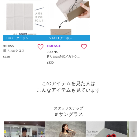
5％OFFクーポン
5％OFFクーポン
3COINS
TIME SALE
曇り止めクロス
3COINS
折りたたみ式メガネケース
¥330
¥330
このアイテムを見た人は
こんなアイテムも見ています
スタッフスナップ
＃サングラス