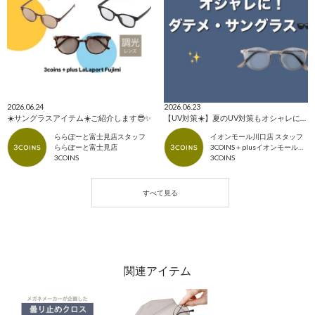
2026.06.24
2026.06.23
☀️サングラスアイテム☀️ご紹介します😎✨
【UV対策☀️】夏のUV対策もオシャレに✨ダテメ&サングラス🕶️
ららぽーと富士見店スタッフ
イオンモール川口店 スタッフ
ららぽーと富士見店
3COINS＋plusイオンモール川口店
3COINS
3COINS