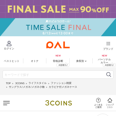
ログイン
ブランド
パーソナル
ベストヒット
オトナ
骨格診断
身長別
カラー
ライフスタイル
ファッション雑貨
3COINS
TOP
サングラス/メガネ/メガネ小物
カラビナ付メガネケース