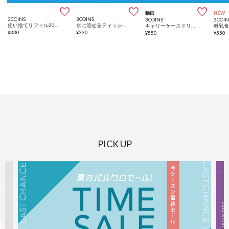



動画
NEW
3COINS
3COINS
3COINS
3COIN
使い捨てリフィル20ピースセット：10ml
水に流せるティッシュ6個セット
キャリーケースドリンクホルダー
¥
330
¥
330
¥
550
¥
550
PICK UP