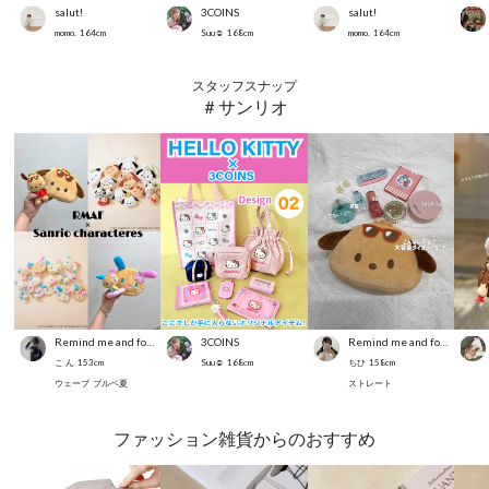
salut!
3COINS
salut!
momo.
164
cm
Suu☺︎
168
cm
momo.
164
cm
スタッフスナップ
＃サンリオ
Remind me and forever
3COINS
Remind me and forever
こ ん
153
cm
Suu☺︎
168
cm
ちひ
158
cm
ウェーブ
ブルベ夏
ストレート
ファッション雑貨からのおすすめ