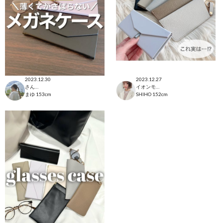
2023.12.30
2023.12.27
さんすて福山店
イオンモール太田店
まゆ
153cm
SHIHO
152cm