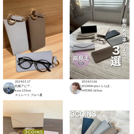
2024.01.17
2024.01.06
札幌アピア店
3COINS+plus ららぽーと和泉店
kuro
155cm
HITOMI
165cm
ストレート
ブルベ夏