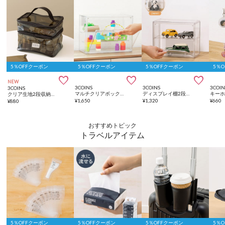
5％OFFクーポン
5％OFFクーポン
5％OFFクーポン
5％



NEW
3COINS
3COINS
3COIN
3COINS
マルチクリアボックス棚付き
ディスプレイ棚2段／コレクション収納
クリア生地2段収納ボックス
¥
1,650
¥
1,320
¥
660
¥
880
おすすめトピック
トラベルアイテム
5％OFFクーポン
5％OFFクーポン
5％OFFクーポン
5％