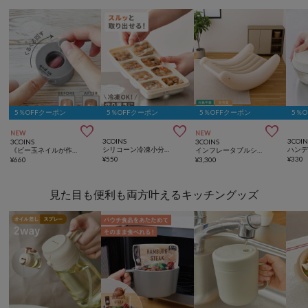
5％OFFクーポン
5％OFFクーポン
5％OFFクーポン
5％



NEW
NEW
3COINS
3COIN
3COINS
3COINS
シリコーン冷凍小分け保存容器：M／KITINTO
《ビー玉ネイルが作れる》マグネイルメーカー／and us
インフレータブルシーソーチェア
¥
550
¥
330
¥
660
¥
3,300
見た目も便利も両方叶えるキッチングッズ