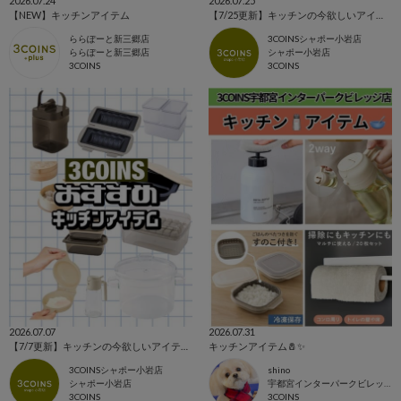
2026.07.24
2026.07.25
【NEW】キッチンアイテム
【7/25更新】キッチンの今欲しいアイテム集めました！！
ららぽーと新三郷店
3COINSシャポー小岩店
ららぽーと新三郷店
シャポー小岩店
3COINS
3COINS
2026.07.07
2026.07.31
【7/7更新】キッチンの今欲しいアイテム集めました！！
キッチンアイテム🧂✨
3COINSシャポー小岩店
shino
シャポー小岩店
宇都宮インターパークビレッジ店
3COINS
3COINS