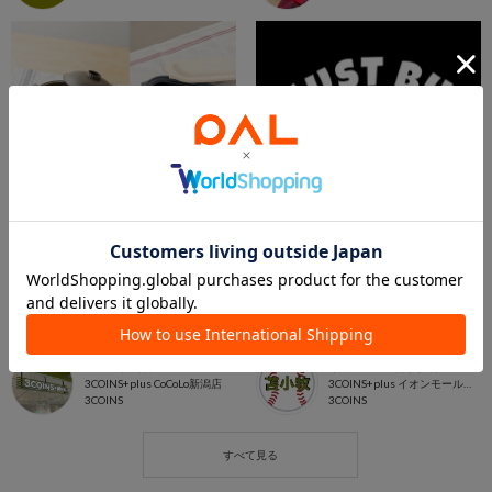
2026.07.28
2026.06.18
《おすすめ》電子レンジ調理器
【苫小牧】キッチンアイテム BEST50✨
CoCoLo新潟店
イオンモール苫小牧店
3COINS+plus CoCoLo新潟店
3COINS+plus イオンモール苫小牧店
3COINS
3COINS