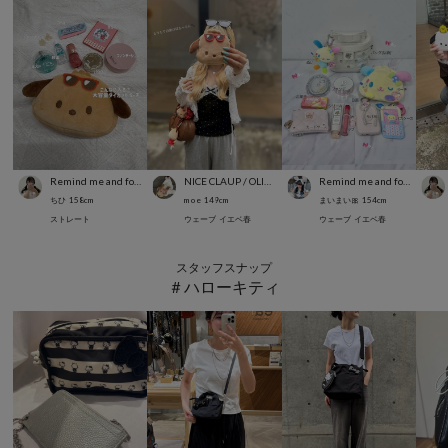
Remind me and forever
NICE CLAUP / OLIVE des OLIVE OUTLET
Remind me and forever
ちひ
158
cm
m o e
149
cm
まいまい🎀
154
cm
ストレート
ウェーブ
イエベ春
ウェーブ
イエベ春
スタッフスナップ
＃ハローキティ