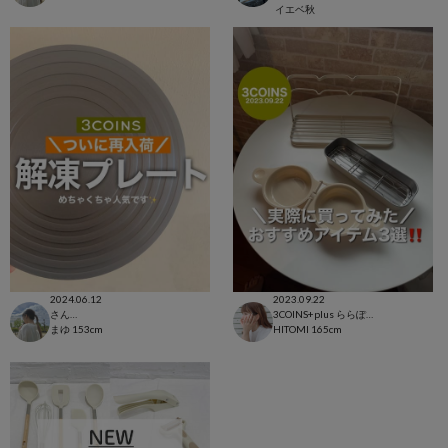
イエベ秋
2024.06.12
2023.09.22
さんすて福山店
3COINS+plus ららぽーと和泉店
まゆ
153cm
HITOMI
165cm