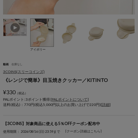
アイボリー
動画
在庫なし
3COINS(スリーコインズ)
《レンジで簡単》目玉焼きクッカー／KITINTO
¥
330
（税込）
PALポイント: 3
ポイント獲得 [
PALポイントについて
]
送料(税込)：770円(税込5,000円以上のお買い上げで220円)[
詳細
]
【3COINS】対象商品に使える5％OFFクーポン配布中
[クーポン詳細はこちら]
使用期限： 2026/08/16 (日) 23:59まで