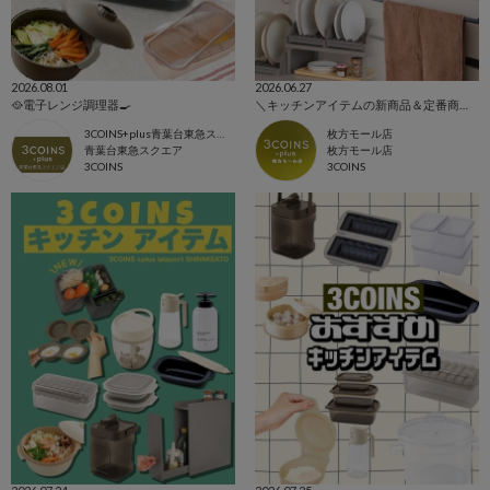
2026.08.01
2026.06.27
🥘電子レンジ調理器🍳
＼キッチンアイテムの新商品＆定番商品をご紹介！／
3COINS+plus青葉台東急スクエア店
枚方モール店
青葉台東急スクエア
枚方モール店
3COINS
3COINS