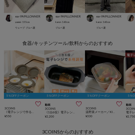
ear PAPILLONNER
ear PAPILLONNER
ear PAPILLONNER
yummi
155
cm
karen
160
cm
karen
160
cm
ウェーブ
ブルベ夏
ブルベ夏
ブルベ夏
食器/キッチンツール/飲料からのおすすめ
5％OFFクーポン
5％OFFクーポン
5％OFFクーポン
5％



動画
動画
3COINS
3COINS
3COINS
3COIN
《電子レンジで作る！》ダブル目玉焼きクッカー／KITINTO
温野菜メーカー／KITINTO
《1台6役》電子レンジ調理器／KITINTO
¥
550
¥
330
¥
2,200
¥
2,75
3COINSからのおすすめ