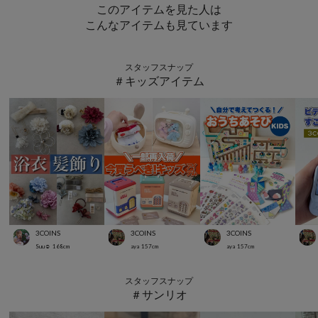
このアイテムを見た人は
こんなアイテムも見ています
スタッフスナップ
＃キッズアイテム
3COINS
3COINS
3COINS
Suu☺︎
168
cm
aya
157
cm
aya
157
cm
スタッフスナップ
＃サンリオ