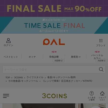
ログイン
ブランド
パーソナル
ベストヒット
オトナ
骨格診断
身長別
カラー
ライフスタイル
食器/キッチンツール/飲料
3COINS
TOP
その他食器/キッチンツール
《レンジで簡単》目玉焼きクッカー／KITINTO