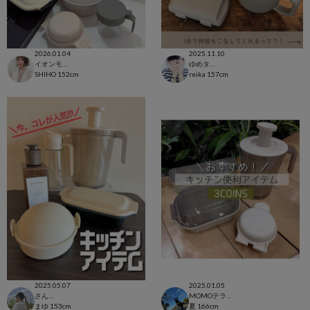
2026.01.04
2025.11.10
イオンモール太田店
ゆめタウン徳島店
SHIHO
152cm
reika
157cm
2025.05.07
2025.01.05
さんすて福山店
MOMOテラス六地蔵店
まゆ
153cm
夏
166cm