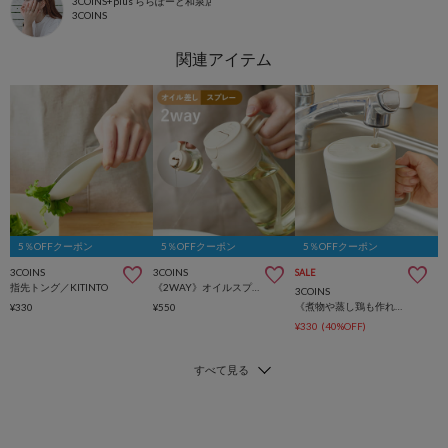
3COINS+plus ららぽーと和泉店
3COINS
5％OFFクーポン
5％OFFクーポン
5％OFFクーポン
3COINS
3COINS
SALE
指先トング／KITINTO
《2WAY》オイルスプレーボトル：460ml／KITINTO
3COINS
《煮物や蒸し鶏も作れる！》一人炊き用炊飯マグ／KITINTO
¥330
¥550
¥330
(40%OFF)