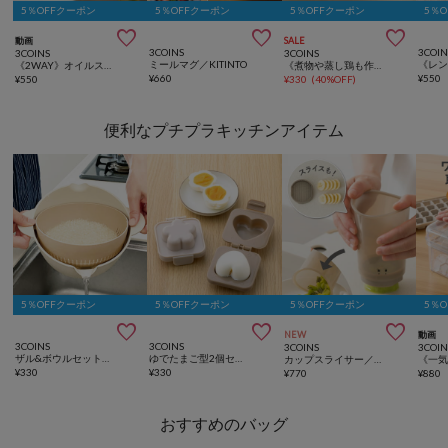
5％OFFクーポン
5％OFFクーポン
5％OFFクーポン
5％



動画
SALE
3COINS
3COIN
3COINS
3COINS
ミールマグ／KITINTO
《2WAY》オイルスプレーボトル：460ml／KITINTO
《煮物や蒸し鶏も作れる！》一人炊き用炊飯マグ／KITINTO
¥
660
¥
550
¥
550
¥
330
(
40%OFF
)
便利なプチプラキッチンアイテム
5％OFFクーポン
5％OFFクーポン
5％OFFクーポン
5％



NEW
動画
3COINS
3COINS
3COINS
3COIN
ザル&ボウルセット／KITINTO
ゆでたまご型2個セット／KITINTO
カップスライサー／KITINTO
¥
330
¥
330
¥
770
¥
880
おすすめのバッグ