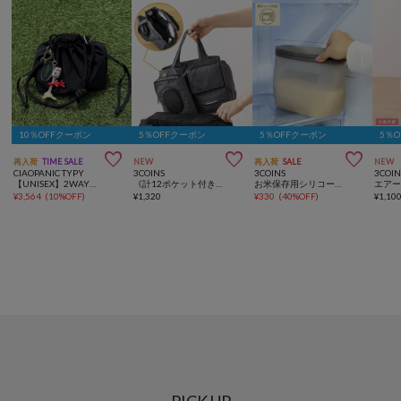
10％OFFクーポン
5％OFFクーポン
5％OFFクーポン
5％



再入荷
TIME SALE
NEW
再入荷
SALE
NEW
CIAOPANIC TYPY
3COINS
3COINS
3COIN
【UNISEX】2WAY巾着バッグ/WEB限定カラーあり/キーホルダー付き
《計12ポケット付き！》バッグインバッグ／KIDSトラベル
お米保存用シリコーンバッグ：2L／KITINTO
エア
¥
3,564
(
10%OFF
)
¥
1,320
¥
330
(
40%OFF
)
¥
1,10