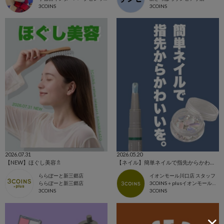
3COINS
3COINS
2026.07.31
2026.05.20
【NEW】ほぐし美容🚿
【ネイル】簡単ネイルで指先からかわいい✨
ららぽーと新三郷店
イオンモール川口店 スタッフ
ららぽーと新三郷店
3COINS＋plusイオンモール川口店
3COINS
3COINS