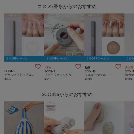
コスメ/香水からのおすすめ
5％OFFクーポン
5％OFFクーポン
5％OFFクーポン
5％



NEW
動画
再入荷
3COINS
3COINS
3COINS
3COIN
ピールオフトップコートスティックネイルジェル／and us
《ビー玉ネイルが作れる》マグネイルメーカー／and us
シルキーマグネットスティックネイルジェル／and us
¥
330
¥
660
¥
330
¥
330
3COINSからのおすすめ