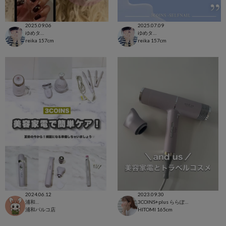
2025.09.06
2025.07.09
ゆめタウン徳島店
ゆめタウン徳島店
reika
157cm
reika
157cm
2024.06.12
2023.09.30
浦和パルコ店
3COINS+plus ららぽーと和泉店
浦和パルコ店
HITOMI
165cm