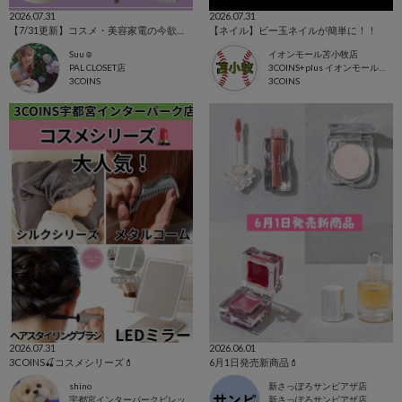
2026.07.31
2026.07.31
【7/31更新】コスメ・美容家電の今欲しいアイテム集めました！
【ネイル】ビー玉ネイルが簡単に！！
Suu☺︎
イオンモール苫小牧店
PAL CLOSET店
3COINS+plus イオンモール苫小牧店
3COINS
3COINS
2026.07.31
2026.06.01
3COINS🍒コスメシリーズ💄
6月1日発売新商品💄
shino
新さっぽろサンピアザ店
宇都宮インターパークビレッジ店
新さっぽろサンピアザ店