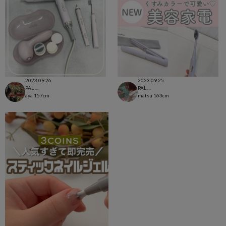
2023.09.26
2023.09.25
PAL CLOSET店
PAL CLOSET店
aya
157cm
matsu
163cm