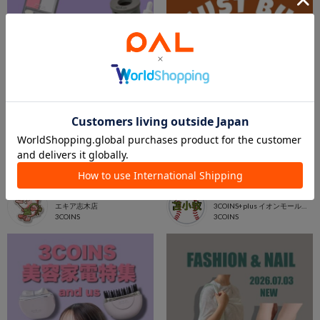
2026.08.02
2026.07.31
🌟ネイルアイテムのご紹介🌟
今週の新商品【美容アイテム💅】
エキア志木店
イオンモール苫小牧店
エキア志木店
3COINS+plus イオンモール苫小牧店
3COINS
3COINS