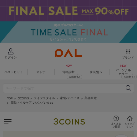
ログイン
ブランド
パーソナル
ベストヒット
オトナ
骨格診断
身長別
カラー
ライフスタイル
家電/デバイス
美容家電
3COINS
TOP
電動ネイルケアマシン／and us