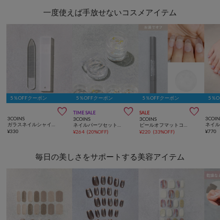
一度使えば手放せないコスメアイテム
5％OFFクーポン
5％OFFクーポン
5％OFFクーポン
5％



TIME SALE
SALE
3COINS
3COIN
3COINS
3COINS
ガラスネイルシャイナー／and us
ネイルパーツセット／and us
ピールオフマットコートスティックネイルジェル／and us
¥
330
¥
770
¥
264
(
20%OFF
)
¥
220
(
33%OFF
)
毎日の美しさをサポートする美容アイテム