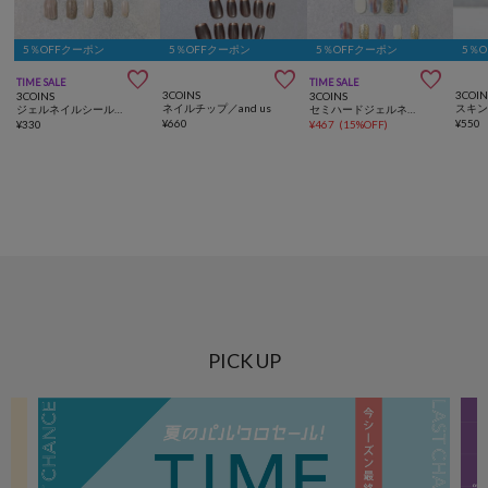
5％OFFクーポン
5％OFFクーポン
5％OFFクーポン
5％



TIME SALE
TIME SALE
3COINS
3COIN
3COINS
3COINS
ネイルチップ／and us
スキン
ジェルネイルシールハンド／and us
セミハードジェルネイルシールハンド／and us
¥
660
¥
550
¥
330
¥
467
(
15%OFF
)
PICK UP