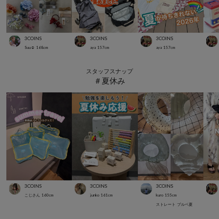
3COINS
3COINS
3COINS
Suu☺︎
168
cm
aya
157
cm
aya
157
cm
スタッフスナップ
＃夏休み
3COINS
3COINS
3COINS
こじさん
160
cm
junko
161
cm
kuro
155
cm
ストレート
ブルベ夏