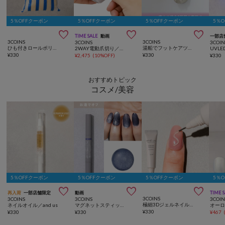
5％OFFクーポン
5％OFFクーポン
5％OFFクーポン
5％



TIME SALE
動画
一部店
3COINS
3COINS
3COINS
3COIN
ひも付きロールポリ袋：SS（50枚入り）
湯船でフットケアツール2個セット／hemle
2WAY電動爪切り／and us
¥
330
¥
330
¥
2,475
(
10%OFF
)
¥
330
おすすめトピック
コスメ/美容
5％OFFクーポン
5％OFFクーポン
5％OFFクーポン
5％



再入荷
一部店舗限定
動画
TIME 
3COINS
3COINS
3COINS
3COIN
極細3Dジェルネイル／and us
ネイルオイル／and us
マグネットスティックネイルジェル／and us
¥
330
¥
330
¥
330
¥
467