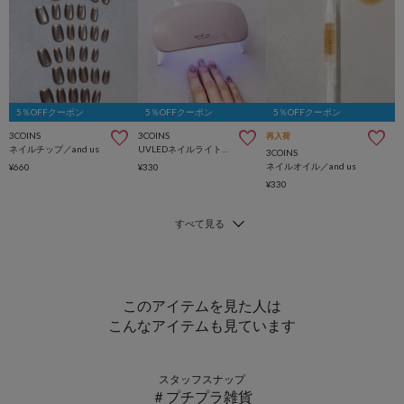
5％OFFクーポン
5％OFFクーポン
5％OFFクーポン
3COINS
3COINS
再入荷
ネイルチップ／and us
UVLEDネイルライト／and us
3COINS
ネイルオイル／and us
¥660
¥330
¥330
このアイテムを見た人は
こんなアイテムも見ています
スタッフスナップ
＃プチプラ雑貨