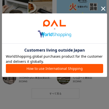
2026.07.29
2026.07.28
オススメ商品【キッチン】🍲
【時短しか勝たん‼️】チン🎶で簡単料理
東急百貨店吉祥寺
ららぽーと磐田店
３COINS+plus 東急百貨店吉祥寺店
ららぽーと磐田店
3COINS
3COINS