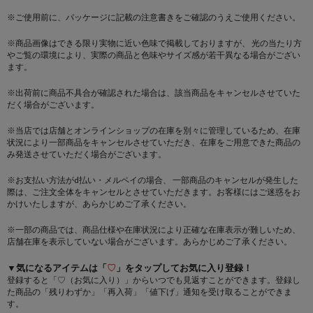
※ご使用前に、パッケージに記載の注意書きをご確認のうえご使用ください。
※商品画像はできる限り実物に近い色味で掲載しておりますが、 光の当たり方
やご覧の環境により、実際の商品と色味やサイズ感が若干異なる場合がござい
ます。
※出荷前に商品不具合が確認された場合は、該当商品をキャンセルさせていた
だく場合がございます。
※当店では店舗とオンラインショップの在庫を別々に管理しているため、在庫
状況により一部商品をキャンセルさせていただき、在庫をご用意できた商品の
み発送させていただく場合がございます。
※お支払い方法がd払い・メルペイの場合、 一部商品のキャンセルが発生した
際は、ご注文全体をキャンセルとさせていただきます。お客様にはご迷惑をお
かけいたしますが、あらかじめご了承ください。
※一部の商品では、商品仕様や在庫状況により正確な在庫表示が難しいため、
店舗在庫を表示していない場合がございます。あらかじめご了承ください。
▼気になるアイテムは「
♡
」をタップしてお気に入り登録！
登録すると「♡（お気に入り）」からいつでも見返すことができます。登録し
た商品の「残りわずか」「再入荷」「値下げ」通知を受け取ることができま
す。