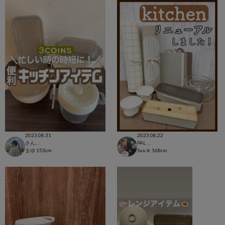
2023.08.31
2023.08.22
さんすて福山店
PAL CLOSET店
まゆ
153cm
Suu☺︎
168cm