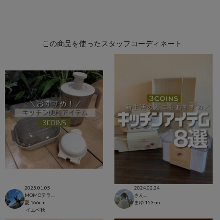
この商品を使ったスタッフコーディネート
2025.01.05
2024.02.24
MOMOテラス六地蔵店
さんすて福山店
夏
166cm
まゆ
153cm
イエベ秋