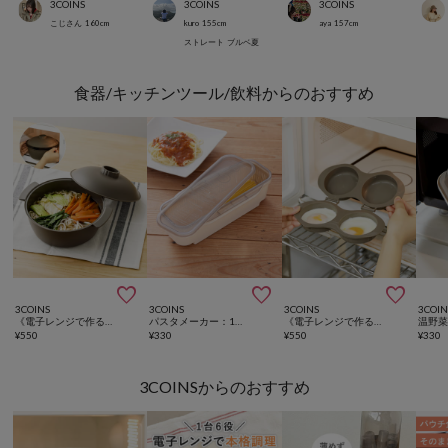
3COINS
3COINS
3COINS
こじさん
160
cm
kuro
155
cm
aya
157
cm
ストレート
ブルベ夏
食器/キッチンツール/飲料からのおすすめ



3COINS
3COINS
3COINS
3COIN
《電子レンジで作る！》ザル付きビストロヌードル／KITINTO
パスタメーカー：1～1.5人前用／KITINTO
《電子レンジで作る！》ダブル目玉焼きクッカー／KITINTO
¥
550
¥
330
¥
550
¥
330
3COINSからのおすすめ