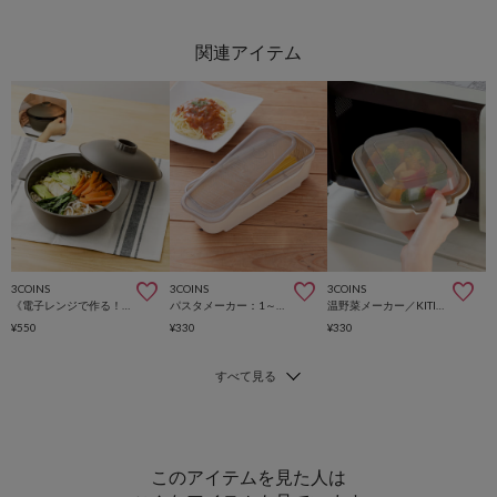
3COINS
3COINS
3COINS
《電子レンジで作る！》ザル付きビストロヌードル／KITINTO
パスタメーカー：1～1.5人前用／KITINTO
温野菜メーカー／KITINTO
¥550
¥330
¥330
このアイテムを見た人は