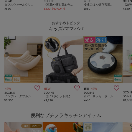
salut!
3COINS
salut!
3COIN
ダブルウォールクリアタンブラー：450ml
《煮物や蒸し鶏も作れる！》一人炊き用炊飯マグ／KITINTO
冷凍ごはん保存容器3個セット
¥
880
¥
330
(
40%OFF
)
¥
550
¥
550
おすすめトピック
キッズ/ママパパ



NEW
NEW
動画
NEW
3COIN
3COINS
3COINS
3COINS
インフレータブルシーソーチェア
《計12ポケット付き！》バッグインバッグ／KIDSトラベル
ホバーサッカーボール
¥
1,65
¥
3,300
¥
1,320
¥
660
便利なプチプラキッチンアイテム