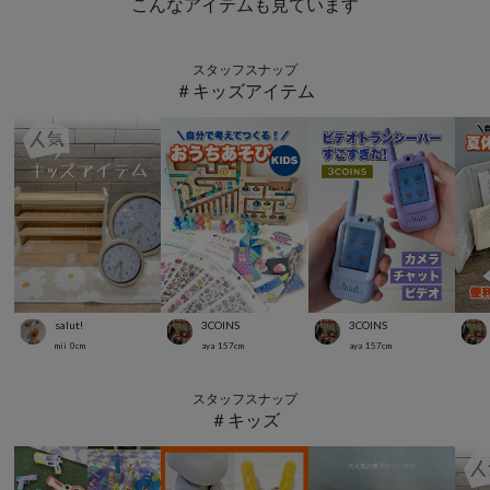
こんなアイテムも見ています
スタッフスナップ
＃キッズアイテム
salut!
3COINS
3COINS
mii
0
cm
aya
157
cm
aya
157
cm
スタッフスナップ
＃キッズ