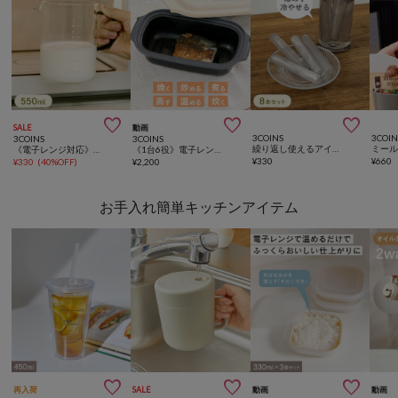



SALE
動画
3COINS
3COIN
3COINS
3COINS
繰り返し使えるアイススティック／KITINTO
ミール
《電子レンジ対応》耐熱ガラス計量カップ：M（550ml）
《1台6役》電子レンジ調理器／KITINTO
¥
330
¥
660
¥
330
(
40%OFF
)
¥
2,200
お手入れ簡単キッチンアイテム



再入荷
SALE
動画
動画