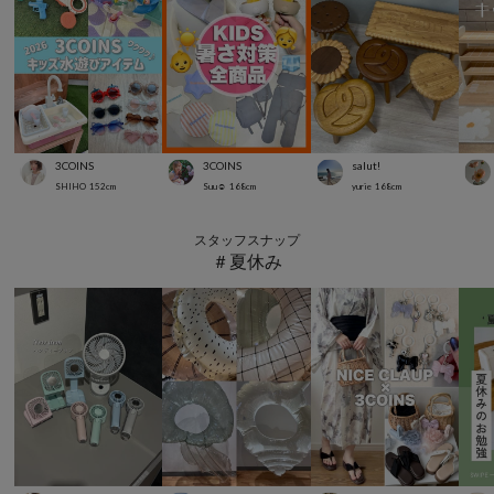
3COINS
3COINS
salut!
SHIHO
152
cm
Suu☺︎
168
cm
yurie
168
cm
スタッフスナップ
＃夏休み