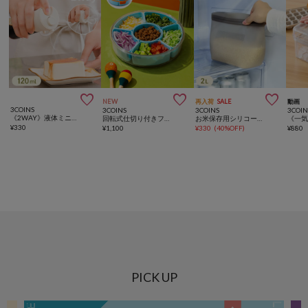



NEW
再入荷
SALE
動画
3COINS
3COINS
3COINS
3COIN
《2WAY》液体ミニスプレーボトル：120ml／KITINTO
回転式仕切り付きフードコンテナ
お米保存用シリコーンバッグ：2L／KITINTO
¥
330
¥
1,100
¥
330
(
40%OFF
)
¥
880
PICK UP