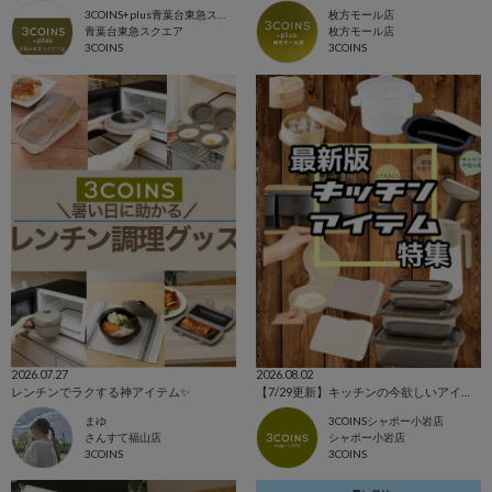
3COINS+plus青葉台東急スクエア店
枚方モール店
青葉台東急スクエア
枚方モール店
3COINS
3COINS
2026.07.27
2026.08.02
レンチンでラクする神アイテム✨️
【7/29更新】キッチンの今欲しいアイテム集めました！！
まゆ
3COINSシャポー小岩店
さんすて福山店
シャポー小岩店
3COINS
3COINS