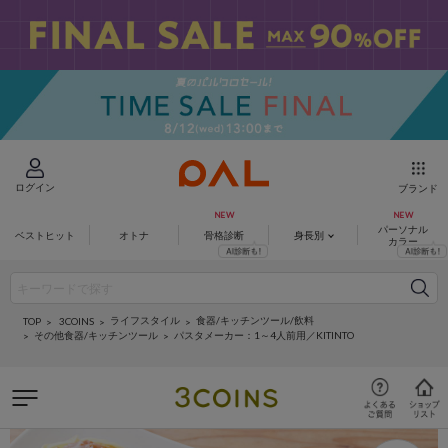
ログイン
ブランド
パーソナル
ベストヒット
オトナ
骨格診断
身長別
カラー
ライフスタイル
食器/キッチンツール/飲料
3COINS
TOP
その他食器/キッチンツール
パスタメーカー：1～4人前用／KITINTO