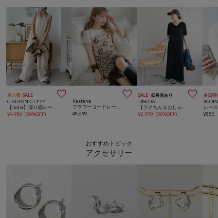



再入荷
SALE
SALE
低身長あり
本日発
Kastane
CIAOPANIC TYPY
DISCOAT
3COIN
フラワーコードレースエプロン
【India】深Ｕ総レースオールインワン
【ラクちん＆おしゃれ見え】リブピコレースヘンリーカット半袖ワンピース
¥
8,690
¥
4,950
(
50%OFF
)
¥
2,970
(
50%OFF
)
¥
550
おすすめトピック
アクセサリー