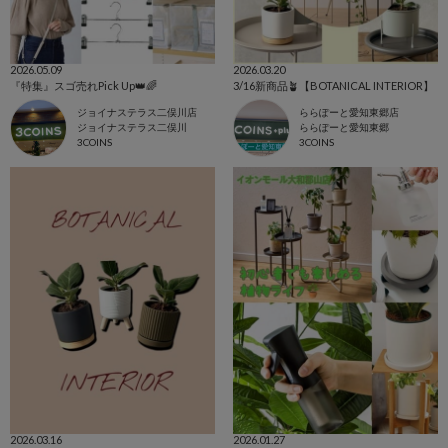
2026.05.09
2026.03.20
『特集』スゴ売れPick Up👑🌈
3/16新商品🪴【BOTANICAL INTERIOR】
ジョイナステラス二俣川店
ららぽーと愛知東郷店
ジョイナステラス二俣川
ららぽーと愛知東郷
3COINS
3COINS
2026.03.16
2026.01.27