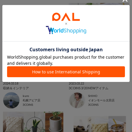
2024.03.18
2023.03.22
収納＆インテリア
3COINS 3/20 NEWアイテム
kuro
SHIHO
札幌アピア店
イオンモール太田店
3COINS
3COINS