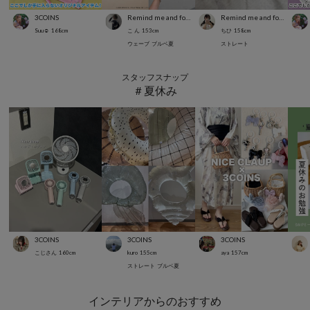
3COINS
Remind me and forever
Remind me and forever
Suu☺︎
168
cm
こ ん
153
cm
ちひ
158
cm
ウェーブ
ブルベ夏
ストレート
スタッフスナップ
＃夏休み
3COINS
3COINS
3COINS
こじさん
160
cm
kuro
155
cm
aya
157
cm
ストレート
ブルベ夏
インテリアからのおすすめ