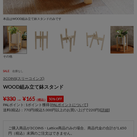
本品はWOOD組み立て鉢スタンドのみです
その他
SALE
在庫なし
3COINS(スリーコインズ)
WOOD組み立て鉢スタンド
¥
330
→
¥
165
50％OFF
（税込）
PALポイント:
1
ポイント獲得 [
PALポイントについて
]
送料(税込)：770円(税込5,000円以上のお買い上げで220円)[
詳細
]
ご購入商品が3COINS・Lattice商品のみの場合、商品代金の合計が1,650
円（税込）未満のご注文はできません。