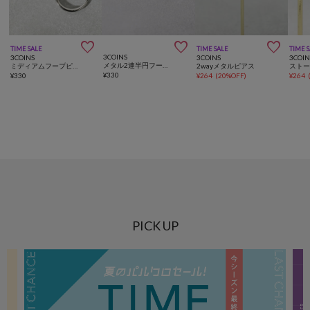



TIME SALE
TIME SALE
TIME 
3COINS
3COINS
3COINS
3COIN
メタル2連半円フープ樹脂イヤリング
ミディアムフープピアス
2wayメタルピアス
¥
330
¥
330
¥
264
(
20%OFF
)
¥
264
PICK UP