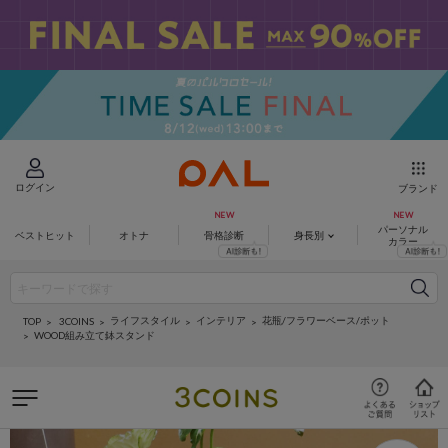
ログイン
ブランド
パーソナル
ベストヒット
オトナ
骨格診断
身長別
カラー
ライフスタイル
インテリア
花瓶/フラワーベース/ポット
3COINS
TOP
WOOD組み立て鉢スタンド