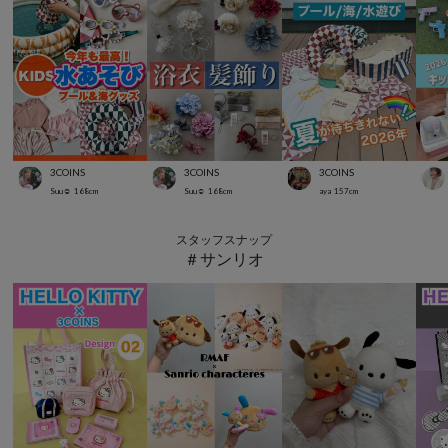
3COINS
3COINS
3COINS
Suu☺︎
168
cm
Suu☺︎
168
cm
aya
157
cm
スタッフスナップ
＃サンリオ