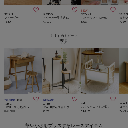



NEW
3COINS
3COINS
3COIN
3COINS
フィーダー
ベビーカー用収納BAG
《ビー玉ネイルが作れる》マグネイルメーカー／and us
¥
330
¥
1,100
¥
660
¥
660
おすすめトピック
家具



WEB限定
動画
WEB限定
salut!
salut!
salut!
salut!
スタックコットン収納ラック
コー
《WEB限定商品》nocturneドレッサー&スツール
《WEB限定商品》ウッドラウンドディスプレイラック
¥
1,540
¥
2,75
¥
23,100
¥
5,280
華やかさをプラスするレースアイテム