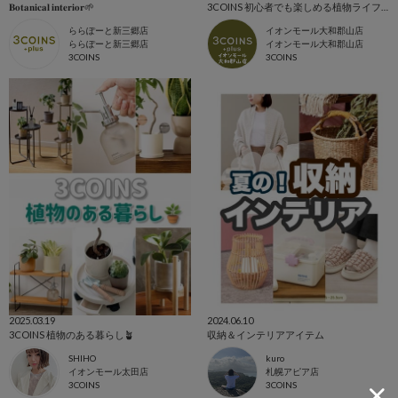
𝐁𝐨𝐭𝐚𝐧𝐢𝐜𝐚𝐥 𝐢𝐧𝐭𝐞𝐫𝐢𝐨𝐫🌱‬‪
3COINS 初心者でも楽しめる植物ライフ🪴
ららぽーと新三郷店
イオンモール大和郡山店
ららぽーと新三郷店
イオンモール大和郡山店
3COINS
3COINS
2025.03.19
2024.06.10
3COINS 植物のある暮らし🪴
収納＆インテリアアイテム
SHIHO
kuro
イオンモール太田店
札幌アピア店
3COINS
3COINS