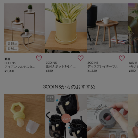



動画
3COINS
3COINS
salut!
3COINS
皿付きポット3号／Interior Green
ディスプレイテーブル
アイアンマルチスタンド
¥
550
¥
1,320
¥
550
¥
1,980
3COINSからのおすすめ