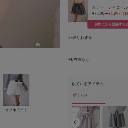
カラー：チャコール
¥7,590
→
¥1,897
（税
お気に入り登録する
S/
残りわずか
M/
在庫なし
オフホワイト