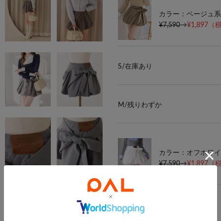
カラー：ベージュ系
¥7,590
→
¥1,897
（税
S/
在庫あり
M/
残りわずか
カラー：オフホワイ
¥7,590
→
¥1,897
（税
S/
在庫なし