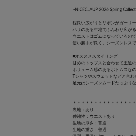
~NICECLAUP 2026 Spring Collect
程良い広がりとリボンがガーリ
ハリのある生地でふんわり広が
ウエストはゴムになっているの
使い勝手が良く、シーズンレス
■オススメスタイリング
甘めのトップスと合わせて王道
ボリューム感のあるボトムスな
Tシャツやスウェットなどと合わ
足元はシーズンムードたっぷり
＊＊＊＊＊＊＊＊＊＊＊＊＊＊
裏地：あり
伸縮性：ウエストあり
生地の厚さ：普通
生地の重さ：普通