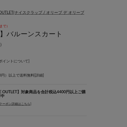
OLIVE OUTLET(ナイスクラップ / オリーブ デ オリーブ
00まで）
other】バルーンスカート
）
Lポイントについて
]
00円）以上で送料無料[
詳細
]
s OLIVE OUTLET】対象商品を合計税込4400円以上ご購
布中
[クーポン詳細はこちら]