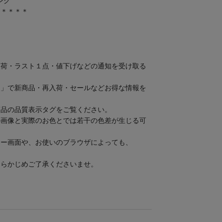
ング
＊＊＊＊＊
め ＞
入荷・ラスト１点・値下げなどの通知を受け取る
加」で新商品・再入荷・セールなどお得な情報を
。
、商品の品質表示タグをご覧ください。
の画像と実際のお色とでは若干の色差が生じる可
ター画面や、お使いのブラウザによっても、
をあらかじめご了承くださいませ。