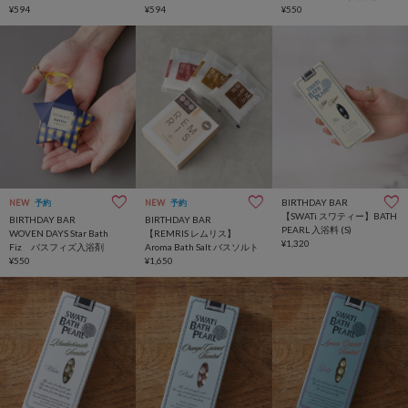
ト
¥594
ト
¥594
¥550
BIRTHDAY BAR
NEW
予約
NEW
予約
【SWATi スワティー】BATH
BIRTHDAY BAR
BIRTHDAY BAR
PEARL 入浴料 (S)
WOVEN DAYS Star Bath
【REMRIS レムリス】
¥1,320
Fiz バスフィズ入浴剤
Aroma Bath Salt バスソルト
¥550
¥1,650