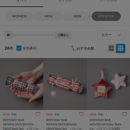
すべて
通常価格
セール価格
WOMEN
MEN
KIDS
LIFESTYLE
カラー
¥0
上限なし
26
件
全色表示
NEW
予約
NEW
予約
NEW
予約
BIRTHDAY BAR
BIRTHDAY BAR
BIRTHDAY BAR
WOVEN DAYS WOVEN
WOVEN DAYS WOVEN
WOVEN DAYS Star Bath
TREAT Bath Salt バスソル
TREAT Bath Salt バスソル
Fiz バスフィズ入浴剤