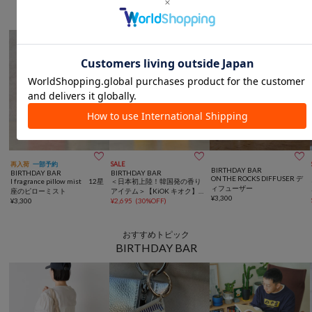
香りで癒しの空間を



再入荷
一部予約
SALE
BIRTHDAY BAR
BIRTHDAY BAR
BIRTHDAY BAR
ON THE ROCKS DIFFUSER デ
I fragrance pillow mist 12星
＜日本初上陸！韓国発の香り
ィフューザー
座のピローミスト
アイテム＞【KiOK キオク】G
¥
3,300
¥
3,300
ypsy Collection House Perfu
¥
2,695
(
30%OFF
)
me ルームスプレー
おすすめトピック
BIRTHDAY BAR