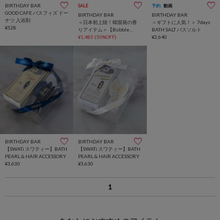
BIRTHDAY BAR
SALE
予約
動画
GOOD CAFE バスフィズ ドー
BIRTHDAY BAR
BIRTHDAY BAR
ナツ 入浴剤
＜日本初上陸！韓国発の香
＜ギフトに人気！＞ 7days
¥528
りアイテム＞【Bubble
BATH SALT バスソルト
Monkey】Bubble Salt
¥1,485
(50%OFF)
¥2,640
300g 2IN1スクラブクラン
ジャー＆入浴剤
BIRTHDAY BAR
BIRTHDAY BAR
【SWATi スワティー】BATH
【SWATi スワティー】BATH
PEARL & HAIR ACCESSORY
PEARL & HAIR ACCESSORY
¥3,630
¥3,630
1