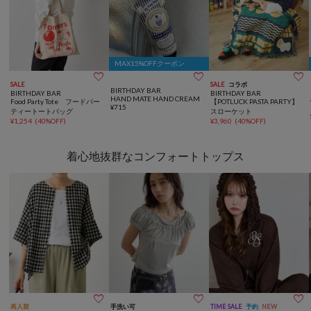
MAX15%OFFクーポン



SALE
SALE
コラボ
BIRTHDAY BAR
BIRTHDAY BAR
BIRTHDAY BAR
HAND MATE HAND CREAM
Food Party Tote フードパー
【POTLUCK PASTA PARTY】
¥
715
ティートートバッグ
スローケット
¥
1,254
(
40%OFF
)
¥
3,960
(
40%OFF
)
着心地抜群なコンフォートトップス



再入荷
手洗い可
TIME SALE
予約
NEW