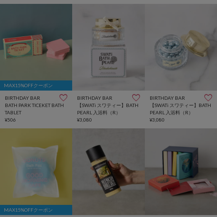
MAX15%OFFクーポン
BIRTHDAY BAR
BIRTHDAY BAR
BIRTHDAY BAR
BATH PARK TICEKET BATH
【SWATi スワティー】BATH
【SWATi スワティー】BATH
TABLET
PEARL 入浴料（R）
PEARL 入浴料（R）
¥506
¥3,080
¥3,080
MAX15%OFFクーポン