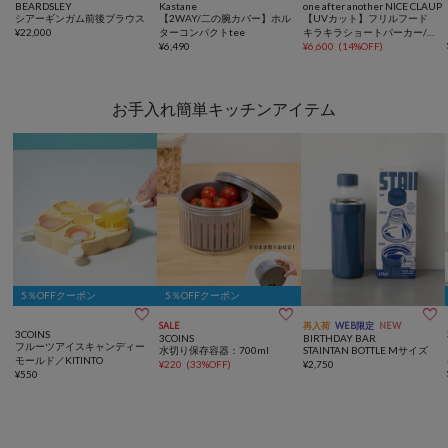
BEARDSLEY
Kastane
one after another NICE CLAUP
シアーギンガム前後ブラウス
【2WAY/二の腕カバー】ホル
【UVカット】フリルフード
¥
22,000
ターコンパクトtee
キラキラショートパーカー/セ
¥
6,490
ットアップ可能
¥
6,600
(
14%OFF
)
お手入れ簡単キッチンアイテム
5％OFFクーポン
5％OFFクーポン



SALE
再入荷
WEB限定
NEW
3COINS
3COINS
BIRTHDAY BAR
フルーツアイスキャンディー
水切り保存容器：700ml
STAINTAN BOTTLE Mサイズ
モールド／KITINTO
¥
220
(
33%OFF
)
¥
2,750
¥
550