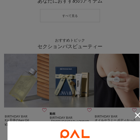
あなたにおすすめのアイテム
おすすめトピック
セクションバスビューティー



動画
BIRTHDAY BAR
BIRTHDAY BAR
BIRTHDAY BAR
Kii 天使のhair Oil
オイルセラミー ボディかっさ
【BIRTHDAYBAR×LOWVIB
¥
3,300
アイボリー
E】LOWKEY SET
¥
4,400
¥
3,300