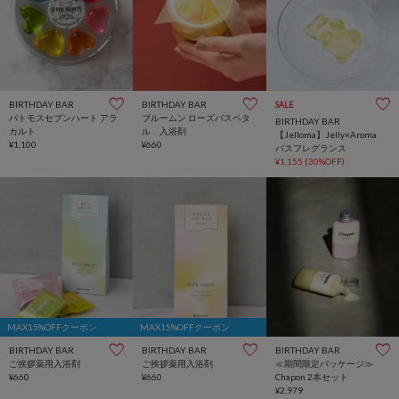
BIRTHDAY BAR
BIRTHDAY BAR
SALE
パトモスセブンハート アラ
ブルームン ローズバスペタ
BIRTHDAY BAR
カルト
ル 入浴剤
【Jelloma】Jelly×Aroma
¥1,100
¥660
バスフレグランス
¥1,155
(30%OFF)
MAX15%OFFクーポン
MAX15%OFFクーポン
BIRTHDAY BAR
BIRTHDAY BAR
BIRTHDAY BAR
ご挨拶薬用入浴剤
ご挨拶薬用入浴剤
≪期間限定パッケージ≫
¥660
¥660
Chapon 2本セット
¥2,979