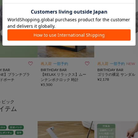


再入荷
一部予約
再入荷
一部予約
NEW
Y BAR
BIRTHDAY BAR
BIRTHDAY BAR
ANE】ブランチブラ
【RELAX リラックス】ムー
ゴリラの裸足 サンダル
¥
2,178
ードポーチ
ンテンポクロック 時計
¥
5,500
トピック
イテム