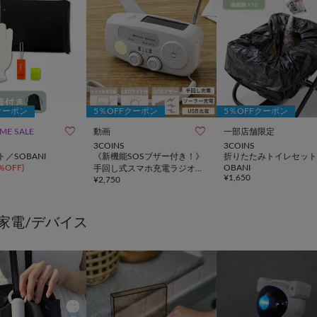
クーポン
5％OFFクーポン
5％OFFクーポン


IME SALE
動画
一部店舗限定
3COINS
3COINS
／SOBANI
《新機能SOSブザー付き！》
折りたたみトイレセット
%OFF
)
OBANI
手回し式スマホ充電ラジオラ
¥
1,650
¥
2,750
イト／SOBANI
家電/デバイス