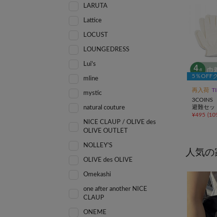
LARUTA
Lattice
LOCUST
LOUNGEDRESS
Lui's
5％OFF
mline
再入荷
T
mystic
3COINS
避難セット
natural couture
¥
495
(
10
NICE CLAUP / OLIVE des
OLIVE OUTLET
NOLLEY'S
人気の
OLIVE des OLIVE
Omekashi
one after another NICE
CLAUP
ONEME