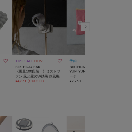



TIME SALE
NEW
予約
予約
BIRTHDAY BAR
BIRTHDAY BAR
BIR
《風量100段階！》ミストフ
YUM YUM FRIENDS 刺繍ポ
ジャ
¥
2,5
ァン 風と霧のW効果 扇風機
ーチ
¥
4,851
(
10%OFF
)
¥
2,750