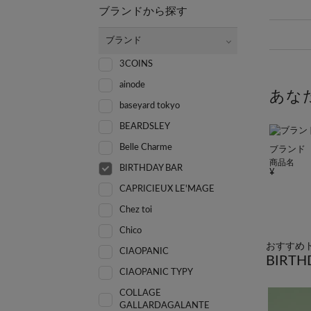
ブランドから探す
ブランド
3COINS
ainode
あな
baseyard tokyo
BEARDSLEY
Belle Charme
ブランド
商品名
BIRTHDAY BAR
CAPRICIEUX LE'MAGE
Chez toi
Chico
おすすめ
CIAOPANIC
BIRTH
CIAOPANIC TYPY
COLLAGE
GALLARDAGALANTE