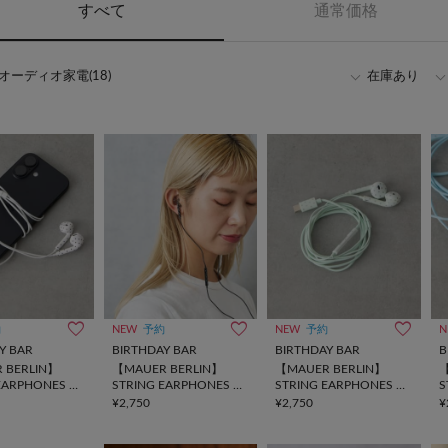
すべて
通常価格
オーディオ家電(18)
在庫あり
約
NEW
予約
NEW
予約
N
Y BAR
BIRTHDAY BAR
BIRTHDAY BAR
B
 BERLIN】
【MAUER BERLIN】
【MAUER BERLIN】
【
EARPHONES 有
STRING EARPHONES 有
STRING EARPHONES 有
S
ン
線イヤホン
線イヤホン
¥2,750
¥2,750
¥