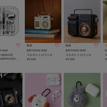
約
動画
動画
Y BAR
BIRTHDAY BAR
BIRTHDAY BAR
B
 BERLIN】
マルチレトロラジオ
マルチレトロラジオ
EARPHONES 有
¥9,900
¥9,900
¥
ン