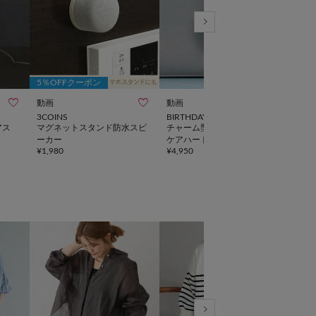
5％OFFクーポン
5％



動画
動画
動画
3COINS
BIRTHDAY BAR
3CO
アス
マグネットスタンド防水スピ
チャーム型美顔器 / フェイス
イヤ
¥
2,2
ーカー
ケアハートチャーム
¥
1,980
¥
4,950