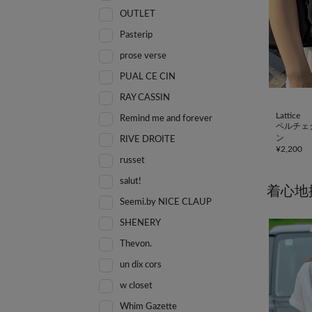
OUTLET
Pasterip
prose verse
PUAL CE CIN
RAY CASSIN
Lattice
Remind me and forever
ペルチェ
ン
RIVE DROITE
¥
2,200
russet
salut!
着心地
Seemi.by NICE CLAUP
SHENERY
Thevon.
un dix cors
w closet
Whim Gazette