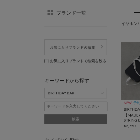
ブランド一覧
イヤホン/
お気に入りブランドで検索を絞る
キーワードから探す
NEW
予
BIRTHDA
【MAUER
検索
STRING 
線イヤホ
¥2,750