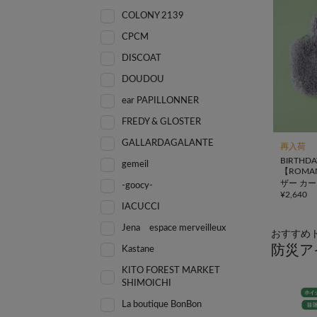
COLONY 2139
CPCM
DISCOAT
DOUDOU
ear PAPILLONNER
FREDY & GLOSTER
GALLARDAGALANTE
再入荷
BIRTHDA
gemeil
【ROM
ザー カ
-goocy-
¥
2,640
IACUCCI
Jena espace merveilleux
おすすめ
防災ア
Kastane
KITO FOREST MARKET
SHIMOICHI
La boutique BonBon