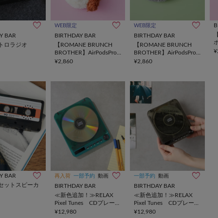
B
WEB限定
WEB限定
【
Y BAR
BIRTHDAY BAR
BIRTHDAY BAR
トロラジオ
【ROMANE BRUNCH
【ROMANE BRUNCH
¥
BROTHER】AirPodsPro
BROTHER】AirPodsPro
用ポーチ
用ポーチ
¥2,860
¥2,860
Y BAR
再入荷
一部予約
動画
一部予約
動画
カセットスピーカ
BIRTHDAY BAR
BIRTHDAY BAR
≪新色追加！≫RELAX
≪新色追加！≫RELAX
Pixel Tunes CDプレーヤ
Pixel Tunes CDプレーヤ
ー
ー
¥12,980
¥12,980