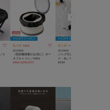
5％OFFクーポン
5％OFFクーポン
5％



再入荷
SALE
再入荷
一部店舗限定
再入
3COINS
3COINS
3CO
／S
《長距離移動のお供に》ポー
ジャグ付きウォータータン
防災
SOB
タブルトイレ／KIDS
ク：8L／SOBANI
¥
1,1
¥
880
(
60%OFF
)
¥
550