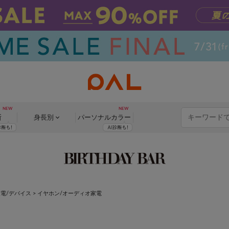
断
身長別
パーソナル
カラー
家電/デバイス
> イヤホン/オーディオ家電