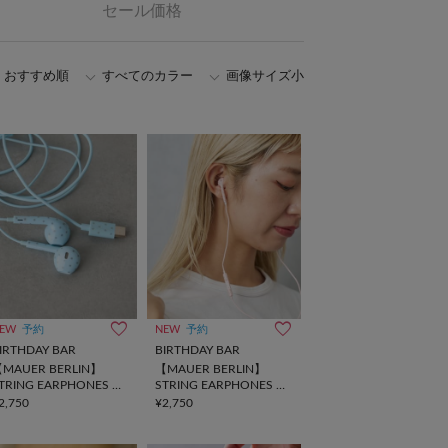
セール価格
おすすめ順
すべてのカラー
画像サイズ小
EW
予約
NEW
予約
IRTHDAY BAR
BIRTHDAY BAR
MAUER BERLIN】
【MAUER BERLIN】
TRING EARPHONES 有
STRING EARPHONES 有
線イヤホン
線イヤホン
2,750
¥2,750