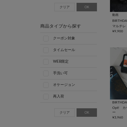
クリア
OK
動画
BIRTHDA
商品タイプから探す
マルチレ
¥9,900
クーポン対象
タイムセール
WEB限定
手洗い可
オケージョン
再入荷
BIRTHDA
Opt! 
クリア
OK
ー
¥3,960