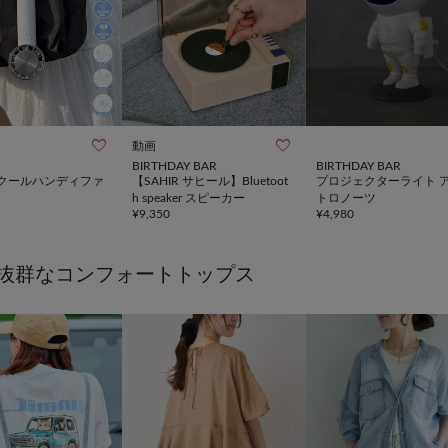


動画
BIRTHDAY BAR
BIRTHDAY BAR
クールハンディファ
【SAHIR サヒール】Bluetoot
プロジェクターライト 
h speaker スピーカー
トロノーツ
¥
9,350
¥
4,980
抜群なコンフォートトップス