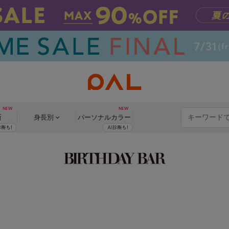
断
身長別
パーソナル
カラー