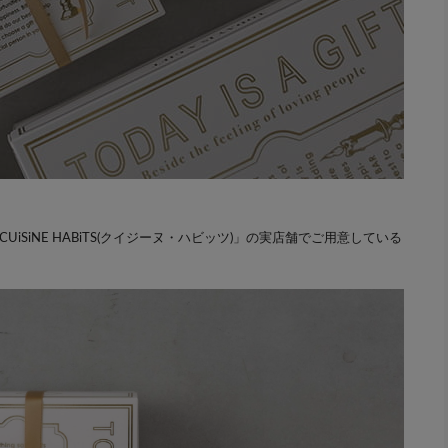
「CUiSiNE HABiTS(クイジーヌ・ハビッツ)」の実店舗でご用意している