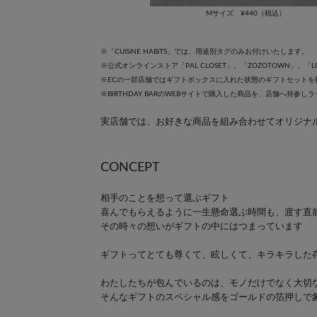
Mサイズ ¥440（税込）
※「CUiSiNE HABiTS」では、用途別タグのみお付けいたします。
※公式オンラインストア「PAL CLOSET」、「ZOZOTOWN」、
※ECの一部店舗ではギフトボックスに入れた状態のギフトセットを
※BIRTHDAY BARのWEBサイトで購入した商品を、店舗へ持参
実店舗では、お好きな商品を組み合わせてオリジナ
CONCEPT
相手のことを想って選ぶギフト
喜んでもらえるように一生懸命選ぶ時間も、渡す直
その時々の想いがギフトの中にはつまっています
ギフトってとても尊くて、眩しくて、キラキラした
わたしたちが包んでいるのは、モノだけでなく大切
そんなギフトのスペシャル感をゴールドの箔押しで