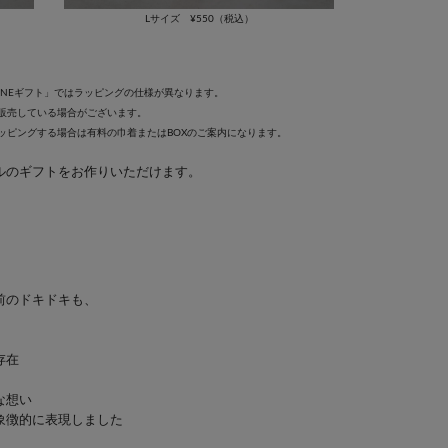
Lサイズ ¥550（税込）
「LINEギフト」ではラッピングの仕様が異なります。
販売している場合がございます。
しラッピングする場合は有料の巾着またはBOXのご案内になります。
ルのギフトをお作りいただけます。
前のドキドキも、
存在
な想い
象徴的に表現しました