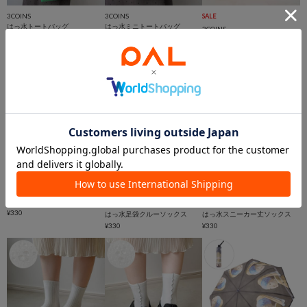
3COINS
3COINS
SALE
はっ水トートバッグ
はっ水ミニトートバッグ
3COINS
¥880
¥550
はっ水スクエアポーチ
¥550
(37%OFF)
3COINS
在庫なし
動画
はっ水ミニフラットポーチ
3COINS
3COINS
¥330
はっ水足袋クルーソックス
はっ水スニーカー丈ソックス
¥330
¥330