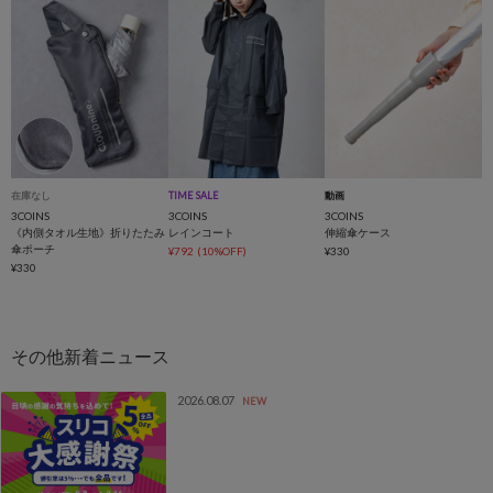
在庫なし
TIME SALE
動画
3COINS
3COINS
3COINS
《内側タオル生地》折りたたみ
レインコート
伸縮傘ケース
傘ポーチ
¥792
(10%OFF)
¥330
¥330
2026.08.07
NEW