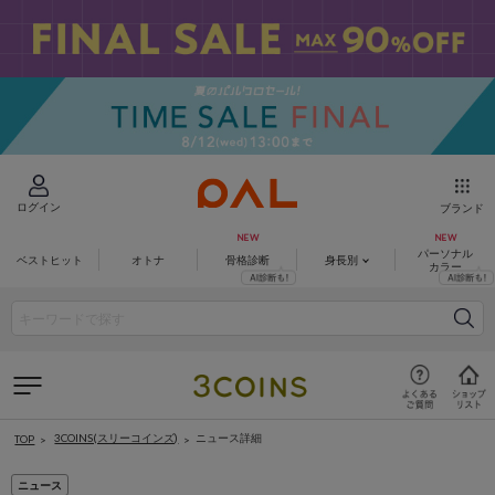
ログイン
ブランド
パーソナル
ベストヒット
オトナ
骨格診断
身長別
カラー
3COINS(スリーコインズ)
ニュース詳細
TOP
ニュース