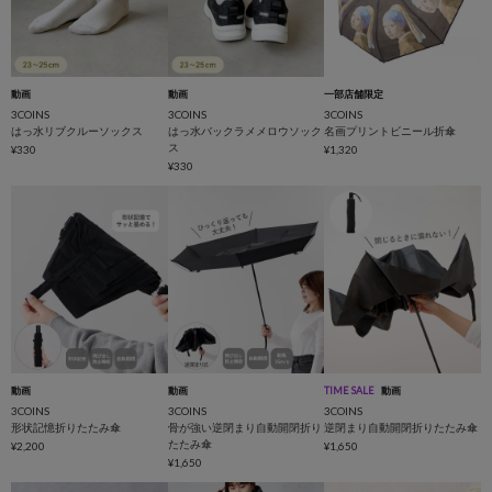
動画
動画
一部店舗限定
3COINS
3COINS
3COINS
はっ水リブクルーソックス
はっ水バックラメメロウソック
名画プリントビニール折傘
ス
¥330
¥1,320
¥330
動画
動画
TIME SALE
動画
3COINS
3COINS
3COINS
形状記憶折りたたみ傘
骨が強い逆閉まり自動開閉折り
逆閉まり自動開閉折りたたみ傘
たたみ傘
¥2,200
¥1,650
¥1,650