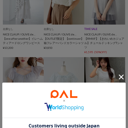
在庫なし
在庫なし
TIME SALE
NICE CLAUP / OLIVE des OLIVE OUTLET
NICE CLAUP / OLIVE des OLIVE OUTLET
NICE CLAUP / OLIVE des OLIVE OUTLET
【one after another】イレヘム
【OUTLET限定】【continuer】
【RMAF】【きれいめカジュア
ティアードロングワンピース
袖フレアーバンドカラーシャツ
ル】チュールドッキングTシャ
ツ
¥13,200
¥3,850
¥1,595
(50%OFF)
在庫なし
TIME SALE
TIME SALE
NICE CLAUP / OLIVE des OLIVE OUTLET
NICE CLAUP / OLIVE des OLIVE OUTLET
NICE CLAUP / OLIVE des OLIVE OUTLET
【one after another】オフショ
【OUTLET限定】【ANOTHER
【continuer】レースフリルテ
ルクロスリボンニット
BRANCH】シャーリングペプ
レコT