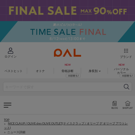
ログイン
ブランド
パーソナル
ベストヒット
オトナ
骨格診断
身長別
カラー
TOP
NICE CLAUP / OLIVE des OLIVE OUTLET(ナイスクラップ / オリーブ デ オリーブ アウトレ
ット)
ニュース詳細