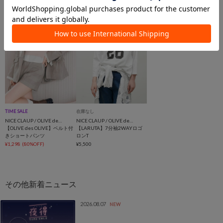
ラムブラウス
¥6,930
¥2,117
(44%OFF)
¥2,359
(44%OFF)
TIME SALE
在庫なし
NICE CLAUP / OLIVE des OLIVE OUTLET
NICE CLAUP / OLIVE des OLIVE OUTLET
【OLIVE des OLIVE】ベルト付
【LARUTA】7分袖2WAYロゴ
きショートパンツ
ロンT
¥1,298
(80%OFF)
¥5,500
2026.08.07
NEW