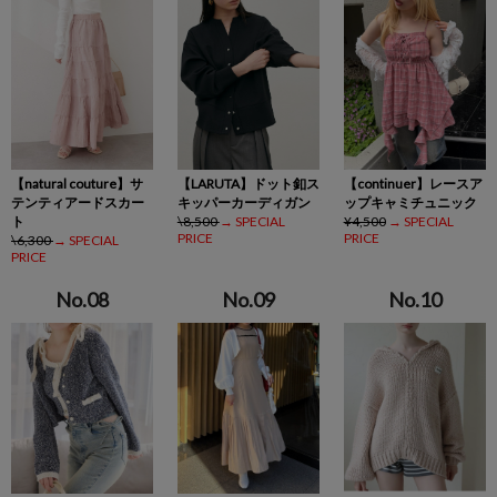
【natural couture】サ
【LARUTA】ドット釦ス
【continuer】レースア
テンティアードスカー
キッパーカーディガン
ップキャミチュニック
ト
\8,500
→ SPECIAL
¥4,500
→ SPECIAL
PRICE
PRICE
\6,300
→ SPECIAL
PRICE