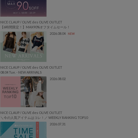
NICE CLAUP / OLIVE des OLIVE OUTLET
【6時間限定！】MAX90%オフタイムセール！
2026.08.04
NEW
NICE CLAUP / OLIVE des OLIVE OUTLET
08.04 Tue. - NEW ARRIVALS
2026.08.02
NICE CLAUP / OLIVE des OLIVE OUTLET
＼今の人気アイテムはコレ！／ WEEKLY RANKING TOP10
2026.07.31