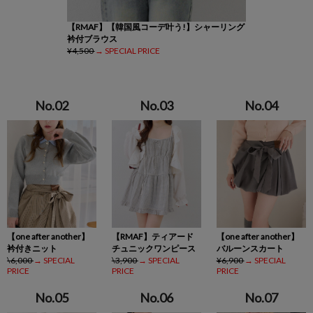
【RMAF】【韓国風コーデ叶う!】シャーリング
衿付ブラウス
¥4,500
→ SPECIAL PRICE
【one after another】
【RMAF】ティアード
【one after another】
衿付きニット
チュニックワンピース
バルーンスカート
\6,000
→ SPECIAL
\3,900
→ SPECIAL
¥6,900
→ SPECIAL
PRICE
PRICE
PRICE