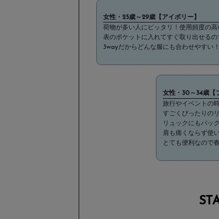
女性・25歳～29歳【アイボリー】
荷物が多い人にピッタリ！使用頻度の高
表のポケットに入れてすぐ取り出せるの
3wayだからどんな服にも合わせやすい
女性・30～34歳
旅行やイベントの
すごくぴったりの
リュックにもバッ
肩も痛くならず使
とても便利なので
ST