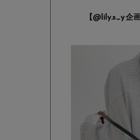
【@lily.s_y 