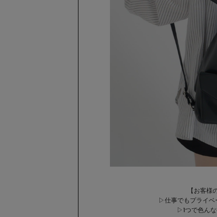
【お客様
▷仕事でもプライベ
▷1つで色ん