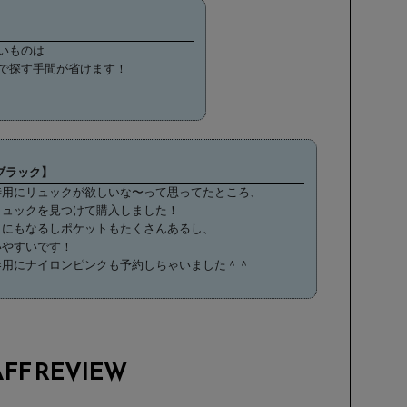
いものは
で探す手間が省けます！
！
【ブラック】
時用にリュックが欲しいな〜って思ってたところ、
リュックを見つけて購入しました！
クにもなるしポケットもたくさんあるし、
いやすいです！
春用にナイロンピンクも予約しちゃいました＾＾
AFF REVIEW