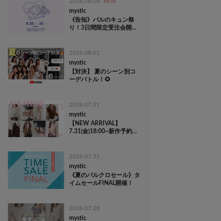
2026.08.04
NEW
mystic
《告知》パルのキュン祭
り！3日間限定受注会開
催！
2026.08.01
mystic
【対決】 夏のシーン別コ
ーデバトル！🌻
2026.07.31
mystic
【NEW ARRIVAL】
7.31(金)18:00~新作予約ス
タート！
2026.07.31
mystic
《夏のパルクロセール》タ
イムセールFINAL開催！
2026.07.28
mystic