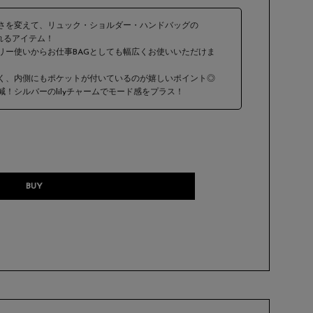
さを変えて、リュック・ショルダー・ハンドバッグの
れるアイテム！
リー使いからお仕事BAGとしても幅広くお使いいただけま
く、内側にもポケットが付いているのが嬉しいポイント◎
！シルバーのlilyチャームでモード感をプラス！
BUY