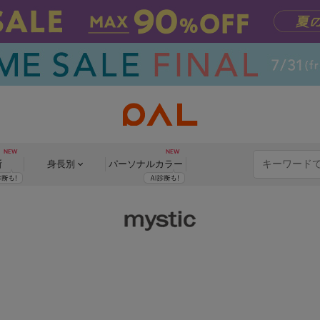
断
身長別
パーソナル
カラー