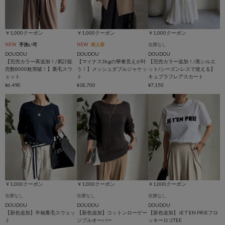
￥1,000クーポン
￥1,000クーポン
￥1,000クーポン
NEW
手洗い可
NEW
再入荷
在庫なし
DOUDOU
DOUDOU
DOUDOU
【完売カラー再追加！/累計販
【マイナス3kgの華奢見えが叶
【完売カラー追加！/美シルエ
売数8000枚突破！】裏毛スウ
う！】メッシュダブルジャケッ
ット/シーズンレスで使える】
ェット
ト
キュプラフレアスカート
¥6,490
¥18,700
¥7,150
￥1,000クーポン
￥1,000クーポン
￥1,000クーポン
在庫なし
在庫なし
在庫なし
DOUDOU
DOUDOU
DOUDOU
【新色追加】半袖裏毛スウェッ
【新色追加】コットンローゲー
【新色追加】JE T'EN PRIEフロ
ト
ジプルオーバー
ッキーロゴTEE