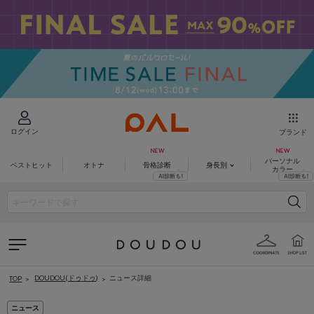
ログイン
ブランド
パーソナル
ベストヒット
オトナ
骨格診断
身長別
カラー
DOUDOU(ドゥドゥ)
ニュース詳細
TOP
ニュース