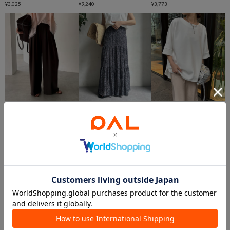
¥3,025
¥9,240
¥3,773
￥1,000クーポン
￥1,000クーポン
￥1,000クーポン
NEW
再入荷
在庫なし
在庫なし
DOUDOU
DOUDOU
DOUDOU
【累計販売数3万枚突破/22色4
【新色追加】プリントフレアス
【一部WEB限定カラー】ダン
サイズ展開！】タックワイドパ
カート
ボールハーフスリーブプルオー
ンツ
バー
¥14,300
¥14,300
¥6,600