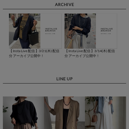
ARCHIVE
 配信
【 Insta Live 配信 】3/21(木) 配信
【 Insta Live 配信 】3/14(木) 配信
【Ins
分 アーカイブ公開中！
分 アーカイブ公開中！
イブ
LINE UP