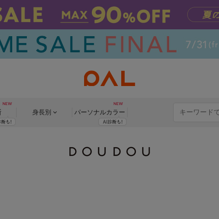
断
身長別
パーソナル
カラー