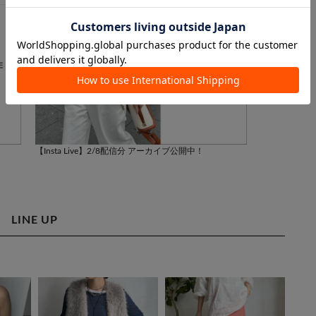
【Insta Live】2/8配信分 アーカイブ公開中！
【Insta Li
LINE UP