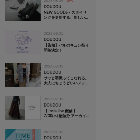
2026.08.04
NEW
DOUDOU
NEW GOODS / スタイリ
ングを更新する、新しい存
在
2026.08.01
DOUDOU
【告知】パルのキュン祭り
開催決定！
2026.08.01
DOUDOU
サッと羽織ってこなれる。
大人にちょうどいいメッシ
ュ半袖ジャケット
2026.07.31
DOUDOU
【 Insta Live 配信 】
7/30(木) 配信分 アーカイ
ブ公開中！
2026.07.31
DOUDOU