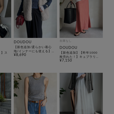
在庫なし
DOUDOU
【新色追加/柔らかい着心
DOUDOU
地/インナーにも使える】
！】ス
【新色追加】【昨年1000
¥8,690
コットンシアーTEE
枚売れた！】キュプラリネ
¥7,150
ンマーメイドスカート