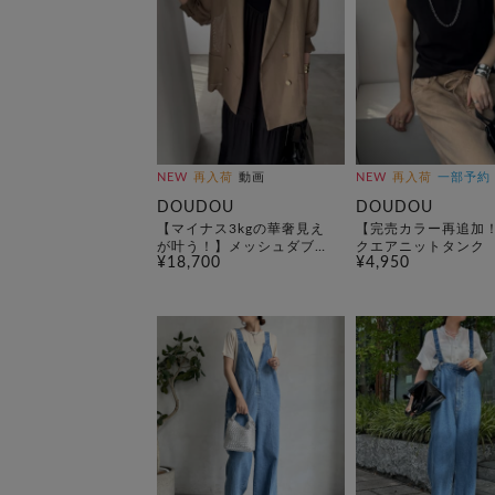
NEW
再入荷
動画
NEW
再入荷
一部予約
DOUDOU
DOUDOU
【マイナス3kgの華奢見え
【完売カラー再追加
が叶う！】メッシュダブル
クエアニットタンク
¥18,700
¥4,950
ジャケット