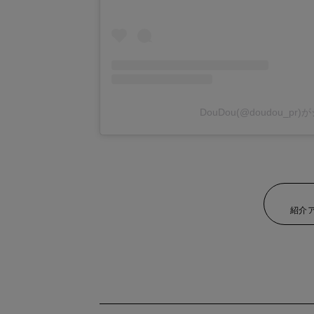
DouDou(@doudou_p
紹介