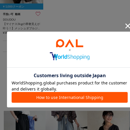
￥1,000クーポン
手洗い可
動画
DOUDOU
【マイナス3kgの華奢見えが
叶う！】メッシュダブルジ
ャケット
¥18,700
1
あなたにおすすめのアイテム
楽ちんな着心地のアイテム