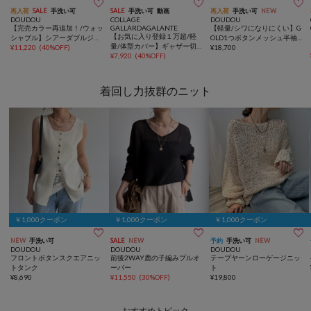



再入荷
SALE
手洗い可
SALE
手洗い可
動画
再入荷
手洗い可
NEW
DOUDOU
COLLAGE
DOUDOU
【完売カラー再追加！/ウォッ
GALLARDAGALANTE
【軽量/シワになりにくい】G
【お気に入り登録１万超/軽
シャブル】シアーダブルジャ
OLD1つボタンメッシュ半袖
量/体型カバー】ギャザー切替
ケット
¥
11,220
(
40%OFF
)
ジャケット
¥
18,700
シアーシャツカーディガン
¥
7,920
(
40%OFF
)
着回し力抜群のニット
￥1,000クーポン
￥1,000クーポン
￥1,000クーポン



NEW
手洗い可
SALE
NEW
予約
手洗い可
NEW
DOUDOU
DOUDOU
DOUDOU
フロントボタンスクエアニッ
前後2WAY鹿の子編みプルオ
テープヤーンローゲージニッ
トタンク
ーバー
ト
¥
8,690
¥
11,550
(
30%OFF
)
¥
19,800
おすすめトピック