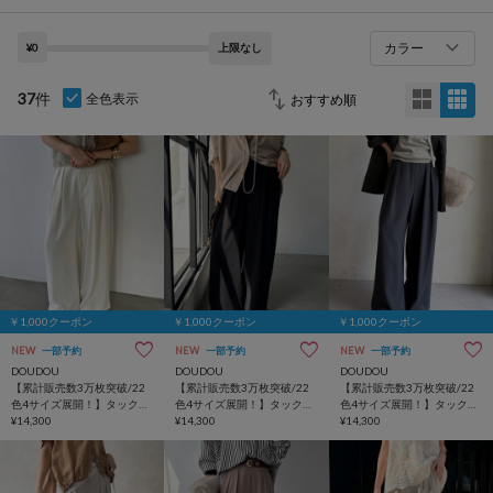
カラー
¥0
上限なし
37
件
全色表示
￥1,000クーポン
￥1,000クーポン
￥1,000クーポン
NEW
一部予約
NEW
一部予約
NEW
一部予約
DOUDOU
DOUDOU
DOUDOU
【累計販売数3万枚突破/22
【累計販売数3万枚突破/22
【累計販売数3万枚突破/22
色4サイズ展開！】タックワ
色4サイズ展開！】タックワ
色4サイズ展開！】タックワ
イドパンツ
¥14,300
イドパンツ
¥14,300
イドパンツ
¥14,300