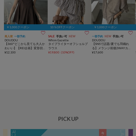
￥1,000クーポン
10％OFFクーポン
￥1,000クーポン



再入荷
一部予約
SALE
手洗い可
NEW
一部予約
NEW
手洗い可
DOUDOU
Whim Gazette
DOUDOU
【360°どこから見ても大人か
タイプライターオフショルブ
【SNSで話題/夏でも羽織れ
わいい】【REI企画】変形切
ラウス
る】メランジ前後2WAYカー
替フレアキャミ
¥
12,100
¥
19,800
(
10%OFF
)
ディガン
¥
17,600
PICK UP