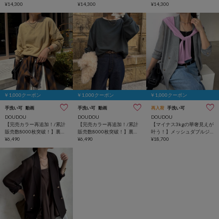
イドパンツ
¥14,300
イドパンツ
¥14,300
イドパンツ
¥14,300
￥1,000クーポン
￥1,000クーポン
￥1,000クーポン
手洗い可
動画
手洗い可
動画
再入荷
手洗い可
DOUDOU
DOUDOU
DOUDOU
【完売カラー再追加！/累計
【完売カラー再追加！/累計
【マイナス3kgの華奢見えが
販売数8000枚突破！】裏毛
販売数8000枚突破！】裏毛
叶う！】メッシュダブルジ
スウェット
¥6,490
スウェット
¥6,490
ャケット
¥18,700