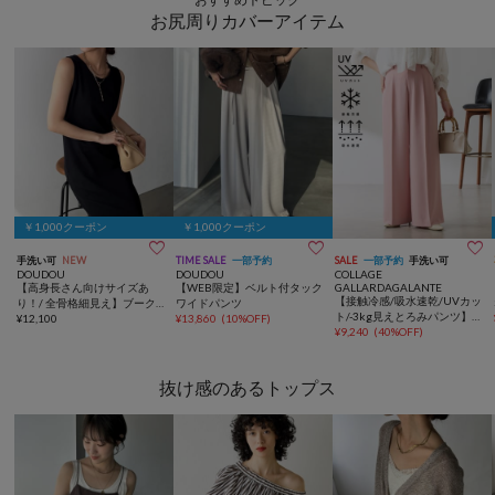
お尻周りカバーアイテム
￥1,000クーポン
￥1,000クーポン



手洗い可
NEW
TIME SALE
一部予約
SALE
一部予約
手洗い可
DOUDOU
DOUDOU
COLLAGE
【高身長さん向けサイズあ
【WEB限定】ベルト付タック
GALLARDAGALANTE
【接触冷感/吸水速乾/UVカッ
り！/ 全骨格細見え】ブーク
ワイドパンツ
ト/-3kg見えとろみパンツ】
レーダンボールタンクワンピ
¥
12,100
¥
13,860
(
10%OFF
)
《8色６サイズ》ジャージワ
¥
9,240
(
40%OFF
)
ース
イドパンツ
抜け感のあるトップス