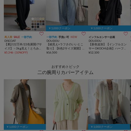
￥1,000クーポン
￥1,000クーポン



再入荷
SALE
一部予約
一部予約
手洗い可
NEW
インフルエンサー企画
DISCOAT
DOUDOU
DOUDOU
【累計22万本/22色展開/7サ
【細見え×ラフさのいいとこ
【新色追加】【インフルエン
イズ】－3kg見え！とろみイ
取り】【8色2サイズ展開】デ
サー OKOCHI企画】ハーフジ
ージーパンツ≪メンズサイズ
¥
5,346
(
10%OFF
)
ニムワイドイージーパンツ
¥
16,500
ップスウェット
¥
12,100
あり≫
おすすめトピック
二の腕周りカバーアイテム
￥1,000クーポン
￥1,000クーポン