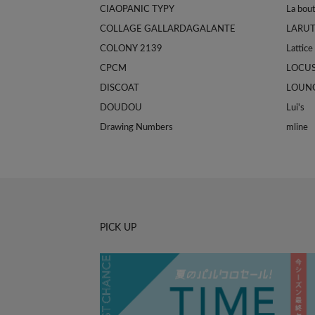
CIAOPANIC TYPY
La bou
COLLAGE GALLARDAGALANTE
LARU
COLONY 2139
Lattice
CPCM
LOCU
DISCOAT
LOUN
DOUDOU
Lui's
Drawing Numbers
mline
PICK UP