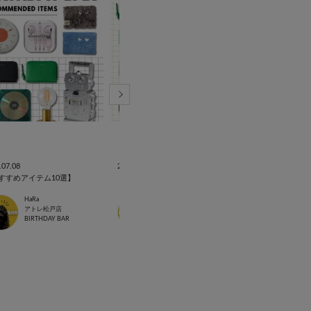
.07.08
2026.07.07
2026.07.04
すすめアイテム10選】
【一粒万倍日】お財布特集🔆
【一粒万倍日】お
HaRa
HaRa
アト
アトレ松戸店
アトレ松戸店
アト
BIRTHDAY BAR
BIRTHDAY BAR
BIRT