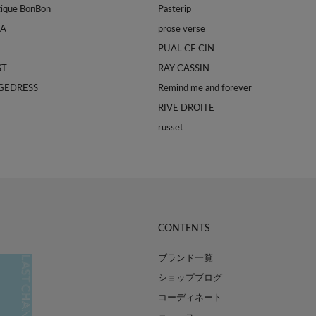
tique BonBon
Pasterip
TA
prose verse
PUAL CE CIN
ST
RAY CASSIN
GEDRESS
Remind me and forever
RIVE DROITE
russet
CONTENTS
ブランド一覧
ショップブログ
コーディネート