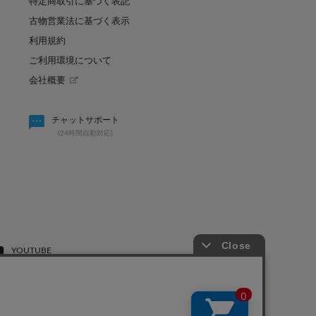
特定商取引に基づく表記
古物営業法に基づく表示
利用規約
ご利用環境について
会社概要
パルのキュン祭り開催決定！
パーソナルカラー診断「
チャットサポート
シャ
(24時間自動対応)
2026.07.31
YOUTUBE