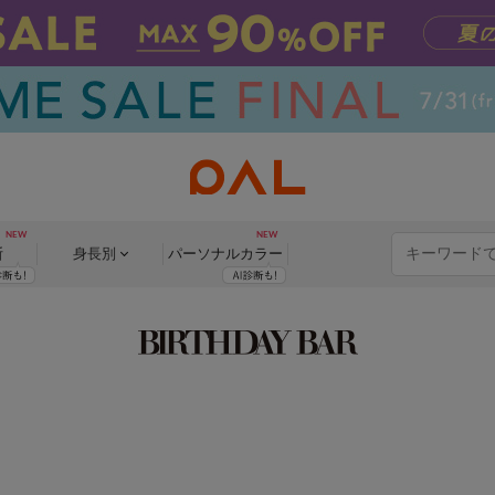
断
身長別
パーソナル
カラー