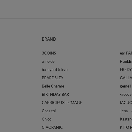
BRAND
3COINS
ear P
ai no de
baseyard tokyo
FREDY
BEARDSLEY
GALL
Belle Charme
gemeil
BIRTHDAY BAR
-goocy
CAPRICIEUX LE'MAGE
IACUC
Chez toi
Jena e
Chico
Kastan
CIAOPANIC
KITO 