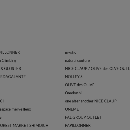
APILLONNER
mystic
Franklin Climbing
natural couture
 & GLOSTER
NICE CLAUP / OLIVE des OLVE OUT
ARDAGALANTE
NOLLEY'S
OLIVE des OLIVE
-
Omekashi
CI
one after another NICE CLAUP
space merveilleux
ONEME
e
PAL GROUP OUTLET
FOREST MARKET SHIMOICHI
PAPILLONNER