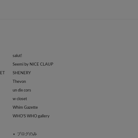
salut!
Seemi by NICE CLAUP
LET
SHENERY
Thevon
un dix cors
w closet
Whim Gazette
WHO'S WHO gallery
ブログのみ
▼