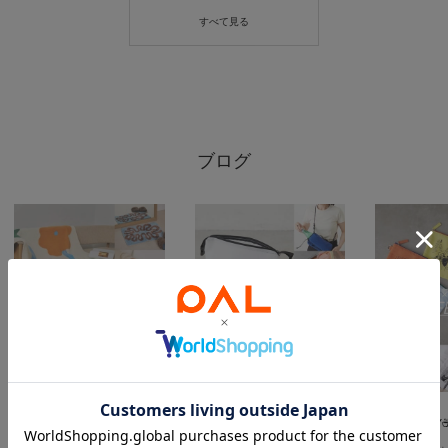
ブログ
2026.08.06
2026.07.23
2026.07.09
SAHIR Home Styling by myself
SUMMER TRIP
COFFEE BOY
湘
南テラスモール店 スタッフ
湘
南テラスモール店 スタッフ