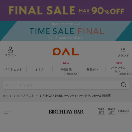
ログイン
ブランド
パーソナル
ベストヒット
オトナ
骨格診断
身長別
カラー
ショップリスト
BIRTHDAY BAR(バースデイバー) テラスモール湘南店
TOP