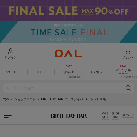
ログイン
ブランド
パーソナル
ベストヒット
オトナ
骨格診断
身長別
カラー
ショップリスト
BIRTHDAY BAR(バースデイバー) アトレ川崎店
TOP