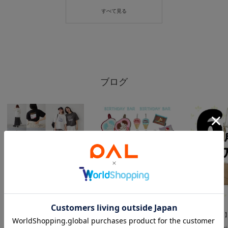
ブログ
2026.06.22
2026.06.18
2026.06.04
【BIRTHDAY BAR】PLAYFUL YOUR PLECES【新商品情報】
【BIRTHDAY BAR】B-Day ice cream【新商品情報】
Reina
Reina
Rei