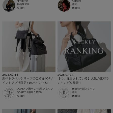
SESHIMO
SAKATA
船橋東武店
本部
russet
russet
2026.07.14
2026.07.14
新作トラベルシリーズのご紹介‼️OPポ
【今、注目されている】人気の素材ラ
イントアプリ限定+1%ポイント UP
ンキングを発表！
ODAKYU 湘南 GATE店 スタッフ
russet本部スタッフ
ODAKYU 湘南 GATE店
本部
russet
russet