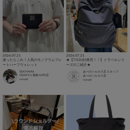
2026.07.21
2026.07.21
迷ったらこれ！人気のモノグラムプレ
★【7/22(水)発売！！】トラベルシリ
ートハーフウォレット
ーズのご紹介★
SEKIYAMA
あべのハルカス店 スタッフ
ODAKYU 湘南 GATE店
あべのハルカス店
russet
russet