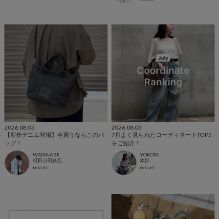
2026.08.03
2026.08.03
【新作デニム登場】今買うならこのバ
7月よく見られたコーディネートTOP5
ッグ！
をご紹介！
WATANABE
YOKOTA
町田小田急店
本部
russet
russet