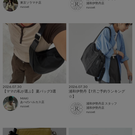
東京ソラマチ店
浦和伊勢丹店
russet
russet
2026.07.30
2026.07.30
【ママの私が選ぶ】 夏バッグ3選
浦和伊勢丹【7月ご予約ランキング
☆】
MAKI
あべのハルカス店
浦和伊勢丹店 スタッフ
russet
浦和伊勢丹店
russet