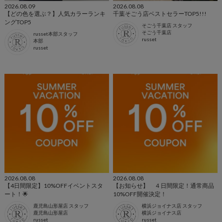
2026.08.09
2026.08.08
【どの色を選ぶ？】人気カラーランキ
千葉そごう店ベストセラーTOP5!!!
ングTOP5
そごう千葉店 スタッフ
そごう千葉店
russet本部スタッフ
russet
本部
russet
2026.08.08
2026.08.08
【4日間限定】10%OFFイベントスタ
【お知らせ】 ４日間限定！通常商品
ート！🌟
10%OFF開催決定！
鹿児島山形屋店 スタッフ
横浜ジョイナス店 スタッフ
鹿児島山形屋店
横浜ジョイナス店
russet
russet