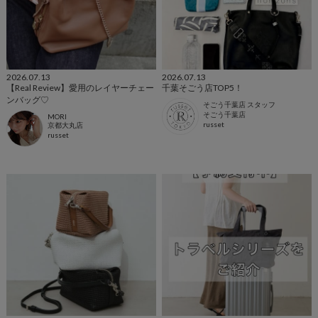
2026.07.13
2026.07.13
【Real Review】愛用のレイヤーチェー
千葉そごう店TOP5！
ンバッグ♡
そごう千葉店 スタッフ
そごう千葉店
MORI
russet
京都大丸店
russet