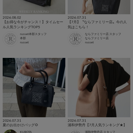
2026.08.02
2026.07.31
【お得な今がチャンス！】タイムセー
【7月】〝ならファミリー店〟今の人
ル人気ランキングTOP5
気はこちら！
russet本部スタッフ
ならファミリー店 スタッフ
本部
ならファミリー店
russet
russet
2026.07.31
2026.07.31
夏のお出かけバッグ🌻
浦和伊勢丹【7月人気ランキング★】
KUBOTA
浦和伊勢丹店 スタッフ