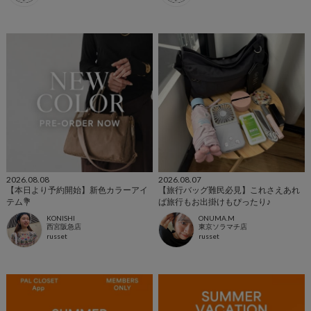
2026.08.08
2026.08.07
【本日より予約開始】新色カラーアイ
【旅行バッグ難民必見】これさえあれ
テム💐
ば旅行もお出掛けもぴったり♪
KONISHI
ONUMA.M
西宮阪急店
東京ソラマチ店
russet
russet