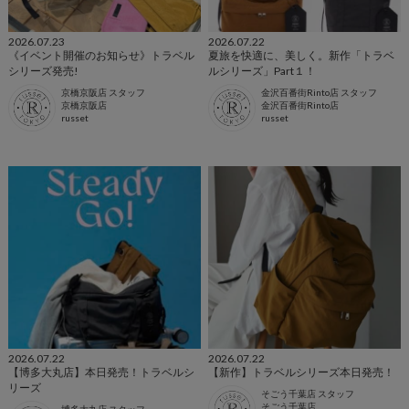
2026.07.23
2026.07.22
《イベント開催のお知らせ》トラベル
夏旅を快適に、美しく。新作「トラベ
シリーズ発売!
ルシリーズ」Part１！
京橋京阪店 スタッフ
金沢百番街Rinto店 スタッフ
京橋京阪店
金沢百番街Rinto店
russet
russet
2026.07.22
2026.07.22
【博多大丸店】本日発売！トラベルシ
【新作】トラベルシリーズ本日発売！
リーズ
そごう千葉店 スタッフ
そごう千葉店
博多大丸店 スタッフ