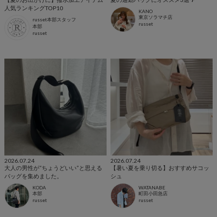
人気ランキングTOP10
KANO
東京ソラマチ店
russet本部スタッフ
russet
本部
russet
2026.07.24
2026.07.24
大人の男性が“ちょうどいい”と思える
【暑い夏を乗り切る】おすすめサコッ
バッグを集めました。
シュ
KODA
WATANABE
本部
町田小田急店
russet
russet