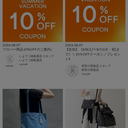
2026.08.07
2026.08.07
プロパー商品10%OFFのご案内♪
【告知】《8/8(土)〜8/11(火・祝)ま
で》＼10％OFFクーポン／プレゼン
いよてつ高島屋店 スタッフ
ト‼︎
いよてつ高島屋店
russet
町田小田急店 スタッフ
町田小田急店
russet