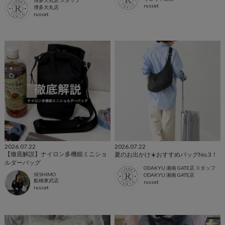
russet
博多大丸店
russet
2026.07.22
2026.07.22
【徹底解説】ナイロン多機能ミニショ
夏のお出かけ☀️おすすめバッグNo.3！
ルダーバッグ
ODAKYU 湘南 GATE店 スタッフ
SESHIMO
ODAKYU 湘南 GATE店
船橋東武店
russet
russet