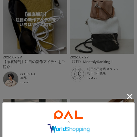
2026.07.29
2026.07.27
【徹底解剖】注目の新作アイテムをご
《7月》Monthly Ranking！
紹介！
町田小田急店 スタッフ
町田小田急店
OSHIMA.A
russet
本部
russet