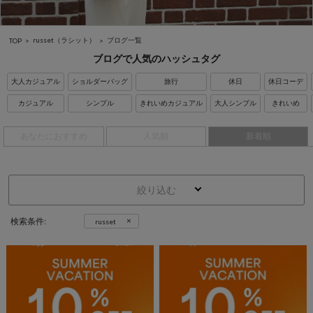
russet（ラシット）
ブログ一覧
TOP
ブログで人気のハッシュタグ
大人カジュアル
ショルダーバッグ
旅行
休日
休日コーデ
カジュアル
シンプル
きれいめカジュアル
大人シンプル
きれいめ
あなたにおすすめ
人気順
新着順
絞り込む
×
検索条件:
russet