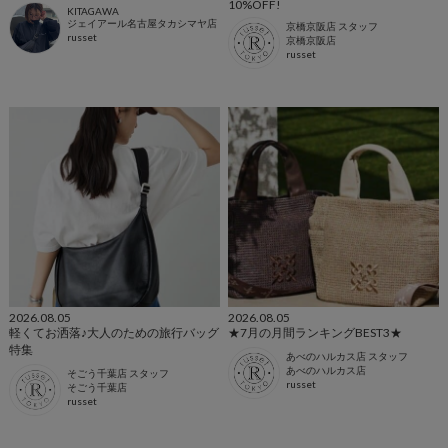
10%OFF!
KITAGAWA
ジェイアール名古屋タカシマヤ店
京橋京阪店 スタッフ
russet
京橋京阪店
russet
2026.08.05
2026.08.05
軽くてお洒落♪大人のための旅行バッグ
★7月の月間ランキングBEST3★
特集
あべのハルカス店 スタッフ
あべのハルカス店
そごう千葉店 スタッフ
russet
そごう千葉店
russet