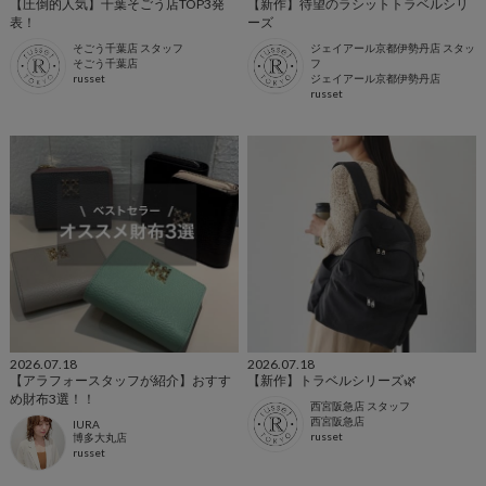
【圧倒的人気】千葉そごう店TOP3発
【新作】待望のラシットトラベルシリ
表！
ーズ
そごう千葉店 スタッフ
ジェイアール京都伊勢丹店 スタッ
そごう千葉店
フ
russet
ジェイアール京都伊勢丹店
russet
2026.07.18
2026.07.18
【アラフォースタッフが紹介】おすす
【新作】トラベルシリーズ🌿
め財布3選！！
西宮阪急店 スタッフ
西宮阪急店
IURA
russet
博多大丸店
russet