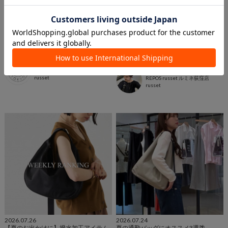
2026.07.27
2026.07.27
千葉そごう店TOP3アイテム！
【荻窪ルミネ店】新作アイテムのご紹
介！
そごう千葉店 スタッフ
そごう千葉店
YAMAUCHI
russet
REPOS russet ルミネ荻窪店
russet
2026.07.26
2026.07.24
【夏のお出かけに】撥水加工アイテム
夏の通勤バッグにオススメ3選🌴