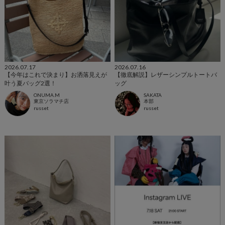
2026.07.17
2026.07.16
【今年はこれで決まり】お洒落見えが
【徹底解説】レザーシンプルトートバ
叶う夏バッグ2選！
ッグ
ONUMA.M
SAKATA
東京ソラマチ店
本部
russet
russet