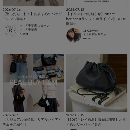
2026.07.16
2026.07.15
【迷ったらこれ！】おすすめのバッグ
【イベントのお知らせ】russet
アレンジ特集♪
horizons(ラシット ホライゾン)POPUP
開催✨️
そごう千葉店 スタッフ
そごう千葉店
ONOZAWA
russet
京王百貨店新宿店
russet
2026.07.15
2026.07.15
【カジュアル派必見】リアルバイアイ
【30代キレイめ派】毎日に馴染むおす
テムをご紹介！
すめレザーバッグ３選