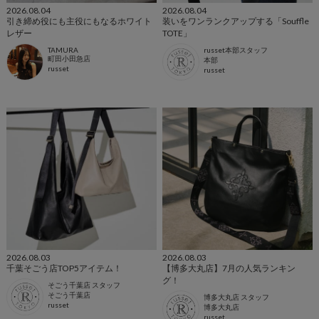
2026.08.04
2026.08.04
引き締め役にも主役にもなるホワイト
装いをワンランクアップする「Souffle
レザー
TOTE」
TAMURA
russet本部スタッフ
町田小田急店
本部
russet
russet
2026.08.03
2026.08.03
千葉そごう店TOP5アイテム！
【博多大丸店】7月の人気ランキン
グ！
そごう千葉店 スタッフ
そごう千葉店
博多大丸店 スタッフ
russet
博多大丸店
russet