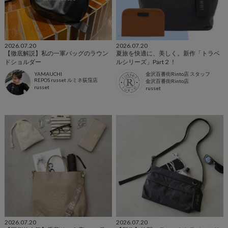
2026.07.20
2026.07.20
【徹底解説】私の一軍バッグのラウン
夏旅を快適に、美しく。新作「トラベ
ドショルダー
ルシリーズ」Part２！
YAMAUCHI
金沢百番街Rinto店 スタッフ
REPOS russet ルミネ荻窪店
金沢百番街Rinto店
russet
russet
2026.07.20
2026.07.20