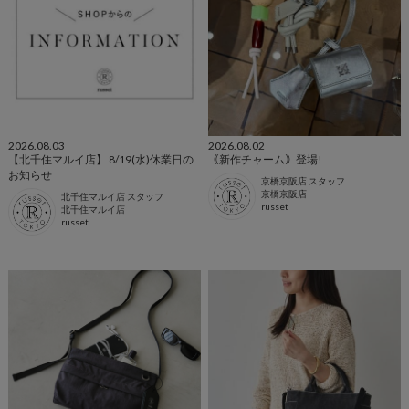
2026.08.03
2026.08.02
【北千住マルイ店】 8/19(水)休業日の
｟新作チャーム｠登場!
お知らせ
京橋京阪店 スタッフ
京橋京阪店
北千住マルイ店 スタッフ
russet
北千住マルイ店
russet