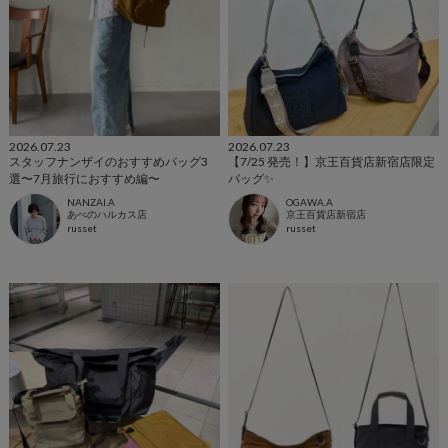
2026.07.23
2026.07.23
スタッフナンザイのおすすめバッグ3
【7/25 発売！】京王百貨店新宿店限定
選〜7月旅行におすすめ編〜
バッグ✨️
NANZAI.A
OGAWA.A
あべのハルカス店
京王百貨店新宿店
russet
russet