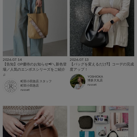
2026.07.14
2026.07.13
【告知】OP優待のお知らせ📢＼新色登
【バッグを変えるだけ⁈】コーデの完成
場／人気のエンボスシリーズをご紹介
度アップ！
♫
YOSHIOKA
博多大丸店
町田小田急店 スタッフ
russet
町田小田急店
russet