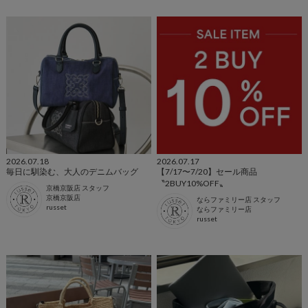
2026.07.18
2026.07.17
毎日に馴染む、大人のデニムバッグ
【7/17〜7/20】セール商品
〝2BUY10%OFF〟
京橋京阪店 スタッフ
京橋京阪店
ならファミリー店 スタッフ
russet
ならファミリー店
russet