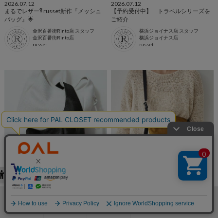
2026.07.12
2026.07.12
まるでレザー⁈ russet新作『メッシュ
【予約受付中】 トラベルシリーズを
バッグ』🌟
ご紹介
金沢百番街Rinto店 スタッフ
横浜ジョイナス店 スタッフ
金沢百番街Rinto店
横浜ジョイナス店
russet
russet
2026.07.12
2026.07.11
★【新作！！】メッシュバッグのご紹
【新作】日常にも馴染むトラベルバッ
介★
グ
あべのハルカス店 スタッフ
いよてつ高島屋店 スタッフ
あべのハルカス店
いよてつ高島屋店
検索
お気に入り
閲覧履歴
カート
メニュー
russet
russet