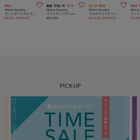



SALE
動画
手洗い可
NEW
再入荷
SALE
SALE
Whim Gazette
Whim Gazette
Whim Gazette
Whim 
ヴィンテージテレコTシャツ
ライトオンスデニムシャツ
マルチウェイラミーシャツ
¥
9,350
(
50%OFF
)
¥
25,300
¥
20,240
(
20%OFF
)
¥
19,8
PICK UP