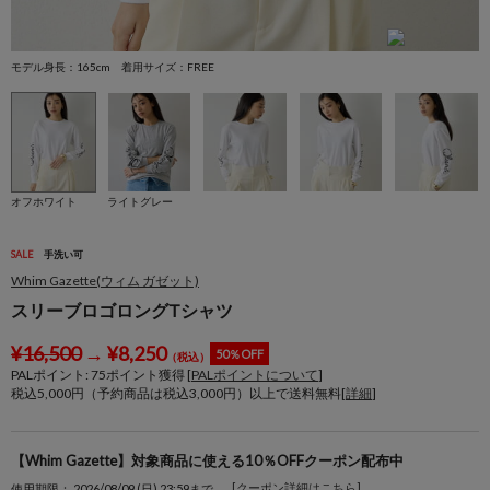
モデル身長：165cm 着用サイズ：FREE
モ
オフホワイト
ライトグレー
SALE
手洗い可
Whim Gazette(ウィム ガゼット)
スリーブロゴロングTシャツ
¥
16,500
→
¥
8,250
50％OFF
（税込）
PALポイント:
75
ポイント獲得 [
PALポイントについて
]
税込5,000円（予約商品は税込3,000円）以上で送料無料[
詳細
]
【Whim Gazette】対象商品に使える10％OFFクーポン配布中
[クーポン詳細はこちら]
使用期限： 2026/08/09 (日) 23:59まで