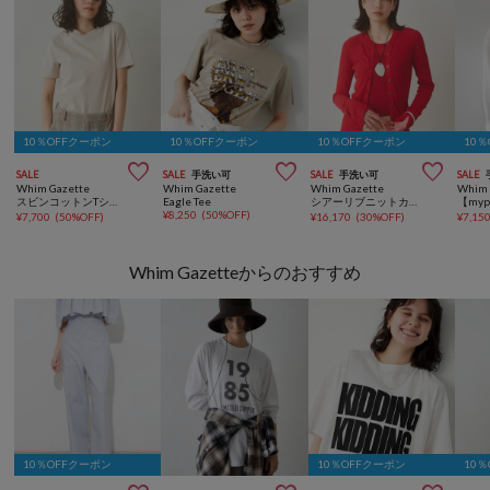
10％OFFクーポン
10％OFFクーポン
10％OFFクーポン
10



SALE
SALE
手洗い可
SALE
手洗い可
SALE
Whim Gazette
Whim Gazette
Whim Gazette
Whim 
スビンコットンTシャツ
Eagle Tee
シアーリブニットカーディガン
¥
8,250
(
50%OFF
)
¥
7,700
(
50%OFF
)
¥
16,170
(
30%OFF
)
¥
7,15
Whim Gazetteからのおすすめ
10％OFFクーポン
10％OFFクーポン
10