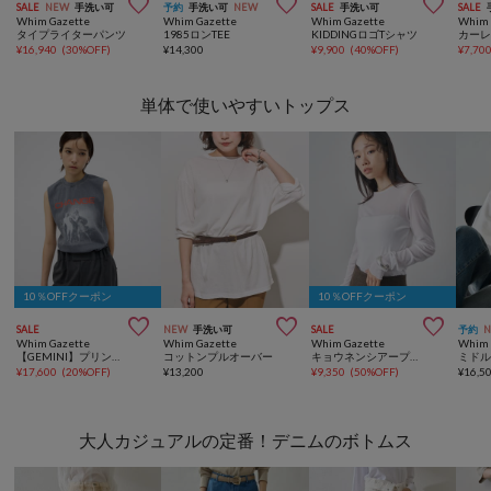



SALE
NEW
手洗い可
予約
手洗い可
NEW
SALE
手洗い可
SALE
Whim Gazette
Whim Gazette
Whim Gazette
Whim 
タイプライターパンツ
1985ロンTEE
KIDDINGロゴTシャツ
カーレ
¥
16,940
(
30%OFF
)
¥
14,300
¥
9,900
(
40%OFF
)
¥
7,70
単体で使いやすいトップス
10％OFFクーポン
10％OFFクーポン



SALE
NEW
手洗い可
SALE
予約
Whim Gazette
Whim Gazette
Whim Gazette
Whim 
【GEMINI】プリントノースリーブプルオーバー
コットンプルオーバー
キョウネンシアープルオーバー
¥
17,600
(
20%OFF
)
¥
13,200
¥
9,350
(
50%OFF
)
¥
16,5
大人カジュアルの定番！デニムのボトムス