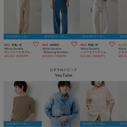
10％OFFクーポン
10％OFFクーポン
10％OFFクーポン
10



SALE
手洗い可
SALE
UNISEX
SALE
手洗い可
再入荷
Whim Gazette
Whim Gazette
Whim Gazette
Whim 
サンフェードダブルニーパンツ
【Drawing Numbers】リヨセルコットンワイドデニム
ハイウエストデニムパンツ
ドロ
¥
20,350
(
50%OFF
)
¥
19,250
(
50%OFF
)
¥
21,560
(
30%OFF
)
¥
23,1
おすすめトピック
YouTube
10％OFFクーポン
10％OFFクーポン
10