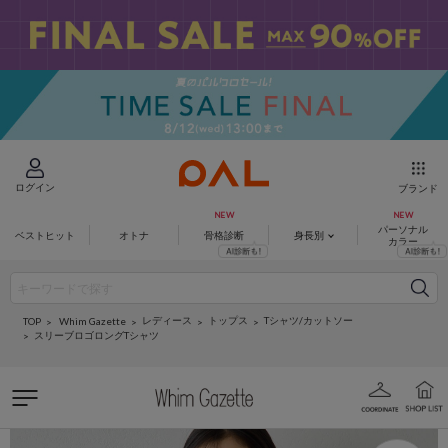
ログイン
ブランド
パーソナル
ベストヒット
オトナ
骨格診断
身長別
カラー
レディース
トップス
Tシャツ/カットソー
Whim Gazette
TOP
スリーブロゴロングTシャツ