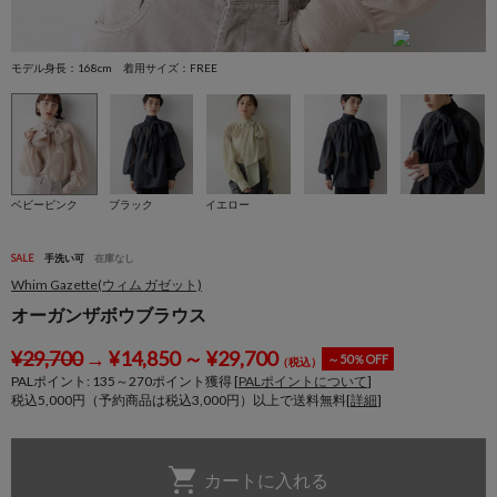
モデル身長：168cm 着用サイズ：FREE
モ
ベビーピンク
ブラック
イエロー
SALE
手洗い可
在庫なし
Whim Gazette(ウィム ガゼット)
オーガンザボウブラウス
¥
29,700
→
¥
14,850
～
¥
29,700
～50％OFF
（税込）
PALポイント:
135
～
270
ポイント獲得 [
PALポイントについて
]
税込5,000円（予約商品は税込3,000円）以上で送料無料[
詳細
]