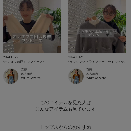
2024.10.29
2024.10.26
\オンオフ着回しワンピース/
\ランキング上位！ファーニットジャケット/
宮腰
宮腰
名古屋店
名古屋店
Whim Gazette
Whim Gazette
このアイテムを見た人は
こんなアイテムも見ています
トップスからのおすすめ