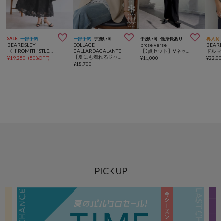



SALE
一部予約
一部予約
手洗い可
手洗い可
低身長あり
再入荷
BEARDSLEY
COLLAGE
prose verse
BEAR
《HiROMITHiSTLE》ペイズリーワンピース
GALLARDAGALANTE
【3点セット】Vネックベストセットアップ
【夏にも着れるジャケット/接触冷感】ジャージノーカラーダブルジャケット/セレモニー
¥
19,250
(
50%OFF
)
¥
11,000
¥
22,0
¥
18,700
PICK UP