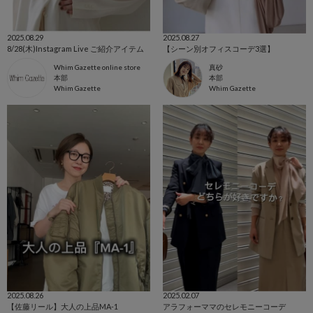
2025.08.29
2025.08.27
8/28(木)Instagram Live ご紹介アイテム
【シーン別オフィスコーデ3選】
Whim Gazette online store
真砂
本部
本部
Whim Gazette
Whim Gazette
2025.08.26
2025.02.07
【佐藤リール】大人の上品MA-1
アラフォーママのセレモニーコーデ