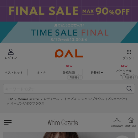
ログイン
ブランド
パーソナル
ベストヒット
オトナ
骨格診断
身長別
カラー
レディース
トップス
シャツ/ブラウス（プルオーバー）
Whim Gazette
TOP
オーガンザボウブラウス