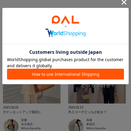
この商品を紹介したパルクロPLAY
2025.02.03
2025.01.15
サテンセットアップ着回し
卒入コーデどっちが好き？
宮腰
高橋
名古屋店
新宿店
Whim Gazette
Whim Gazette