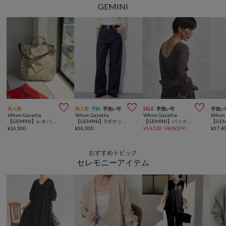
GEMINI



再入荷
再入荷
予約
手洗い可
SALE
手洗い可
手洗い
Whim Gazette
Whim Gazette
Whim Gazette
Whim 
【GEMINI】レオパードトート
【GEMINI】5ポケットデニムパンツ
【GEMINI】バックシャンボーダーカットソー
¥
16,500
¥
36,300
¥
14,520
(
40%OFF
)
¥
37,4
おすすめトピック
セレモニーアイテム