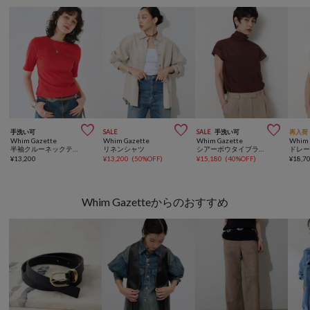



手洗い可
SALE
SALE
手洗い可
再入荷
Whim Gazette
Whim Gazette
Whim Gazette
Whim 
半袖クルーネックテレコカットソー
リネンシャツ
シアーボウタイブラウス
¥
13,200
¥
13,200
(
50%OFF
)
¥
15,180
(
40%OFF
)
¥
18,7
Whim Gazetteからのおすすめ