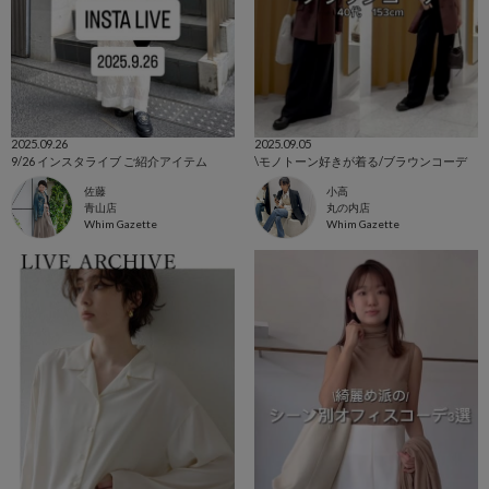
2025.09.26
2025.09.05
9/26 インスタライブ ご紹介アイテム
\モノトーン好きが着る/ブラウンコーデ
佐藤
小高
青山店
丸の内店
Whim Gazette
Whim Gazette