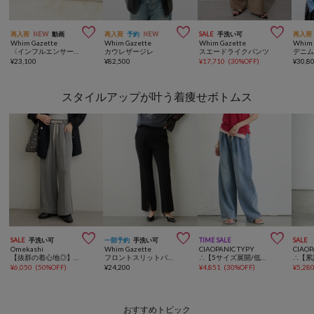



再入荷
NEW
動画
再入荷
予約
NEW
SALE
手洗い可
再入荷
Whim Gazette
Whim Gazette
Whim Gazette
Whim 
〈インフルエンサーコラボ〉【Drawing Numbers】ナローベルト
カウレザージレ
スエードライクパンツ
デニ
¥
23,100
¥
82,500
¥
17,710
(
30%OFF
)
¥
30,8
スタイルアップが叶う着痩せボトムス



SALE
手洗い可
一部予約
手洗い可
TIME SALE
SALE
Omekashi
Whim Gazette
CIAOPANIC TYPY
CIAOP
【抜群の着心地◎】トロミ裏毛パンツ
フロントスリットパンツ
∴【5サイズ展開/低身長・高身長対応】デイリーイージーワイドデニム
¥
6,050
(
50%OFF
)
¥
24,200
¥
4,851
(
30%OFF
)
¥
5,28
おすすめトピック