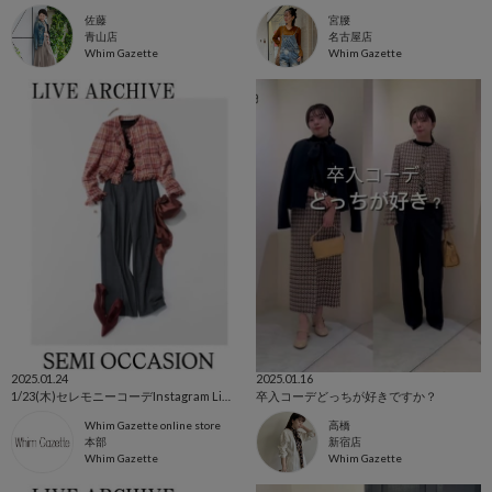
佐藤
宮腰
青山店
名古屋店
Whim Gazette
Whim Gazette
2025.01.24
2025.01.16
1/23(木)セレモニーコーデInstagram Live ご紹介アイテム
卒入コーデどっちが好きですか？
Whim Gazette online store
高橋
本部
新宿店
Whim Gazette
Whim Gazette